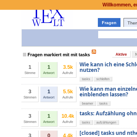
Willkommen, er
Fragen
The
Fragen markiert mit mit tasks
Aktive
Wie kann ich eine Sch
1
1
3.5k
nutzen?
Stimme
Antwort
Aufrufe
tasks
schleifen
Wie kann man einzeln
3
1
5.5k
einblenden lassen?
Stimmen
Antwort
Aufrufe
beamer
tasks
tasks: Aufzählung ohn
3
1
10.4k
Stimmen
Antwort
Aufrufe
tasks
aufzählungen
[closed] tasks und nt
3
0
4.4k