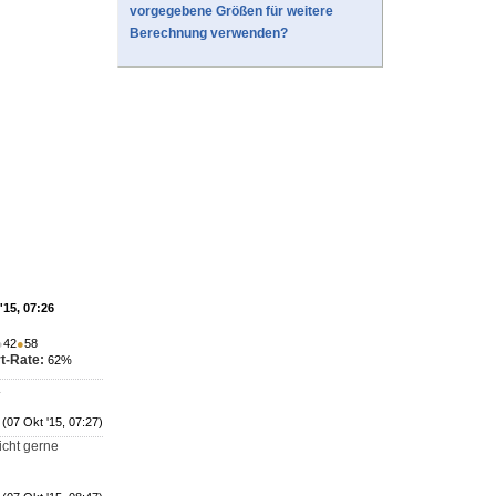
vorgegebene Größen für weitere
Berechnung verwenden?
'15, 07:26
●
42
●
58
t-Rate:
62%
.
(07 Okt '15, 07:27)
icht gerne