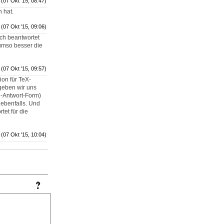
(07 Okt '15, 08:47)
 hat.
(07 Okt '15, 09:06)
uch beantwortet
 umso besser die
(07 Okt '15, 09:57)
ion für TeX-
geben wir uns
e-Antwort-Form)
 ebenfalls. Und
tet für die
(07 Okt '15, 10:04)