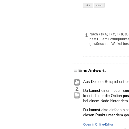
tikz
calc
Nach
($(A)!(C)!(B)$)
1
hast Du am Lotfußpunkt e
gewünschten Winkel besc
Eine Antwort:
Aus Deinem Beispiel entfern
2
Du kannst einen
-
node
coo
kennt dieser die Option
pos
bei einem Node hinter dem 
Du kannst also einfach hin
diesen Punkt unter dem gew
Open in Online-Editor