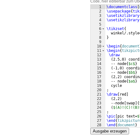
Code, hier editierbar zum Üb
1
\documentclass
[
2
\usepackage
{
tik
3
\usetikzlibrary
4
\usetikzlibrary
5
6
\tikzset
{
7
  winkel/.style
8
}
9
10
\begin
{
document
11
\begin
{
tikzpict
12
\draw
13
(
2.5,0
)
 coord
14
  -- node
{
$c$
}
15
(
-1,0
)
 coordi
16
  -- node
{
$b$
}
17
(
2,2
)
 coordin
18
  -- node
{
$a$
}
19
  cycle
20
;
21
\draw
[
red
]
22
(
2,2
)
23
  --node
[
swap
]
{
24
(
$(A)!(C)!(B)
25
;
26
\pic
[
pic text=
$
27
\end
{
tikzpictur
28
\end
{
document
}
Ausgabe erzeugen