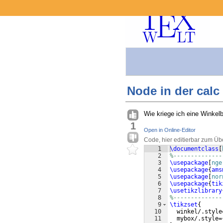
Node in der calc
Wie kriege ich eine Winkel
1
Open in Online-Editor
Code, hier editierbar zum Üb
1
\documentclass
[
2
%--------------
3
\usepackage
[
nge
4
\usepackage
{
ams
5
\usepackage
[
nor
6
\usepackage
{
tik
7
\usetikzlibrary
8
%--------------
9
\tikzset
{
10
  winkel/.style
11
  mybox/.style=