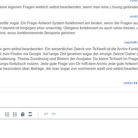
runix
seine eigenen Fragen wirklich selbst beantworten, wenn man eine Lösung gefunden
esdd
sollte sogar. Ein Frage-Antwort-System funktioniert am besten, wenn die Fragen a
t stammt ist hingegen eher unwichtig. Übrigens funktioniert es auch umso besser,
ind, wozu funktionierende Beispiele gehören.
saputello
r gern selbst beantworten. Ein wesentlicher Zweck von TeXwelt ist die Archiv-Funkt
 zum Finden via Google. Auf lange Zeit gesehen sogar der einzige Zweck! Daher 
matierung, Thema-Zuordnung und Bildern der Ausgabe. Du kannt TeXwelt (in Frag
lungs-Notizbuch nutzen. Jede gute Frage von Dir hilft dem Archiv, jede gute Antwort
gar besonders über Beträge, die man sogar von vornherein weiß und selbst beantwor
stefan ♦♦