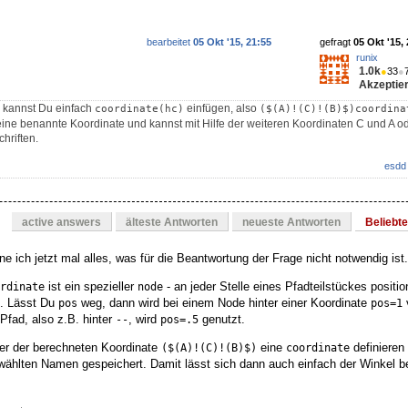
bearbeitet
05 Okt '15, 21:55
gefragt
05 Okt '15,
runix
1.0k
●
33
●
Akzeptier
kannst Du einfach
einfügen, also
coordinate(hc)
($(A)!(C)!(B)$)coordina
ine benannte Koordinate und kannst mit Hilfe der weiteren Koordinaten C und A o
hriften.
esdd
active answers
älteste Antworten
neueste Antworten
Beliebt
e ich jetzt mal alles, was für die Beantwortung der Frage nicht notwendig ist.
ist ein spezieller
- an jeder Stelle eines Pfadteilstückes positio
rdinate
node
. Lässt Du
weg, dann wird bei einem Node hinter einer Koordinate
pos
pos=1
Pfad, also z.B. hinter
, wird
genutzt.
--
pos=.5
ter der berechneten Koordinate
eine
definieren
($(A)!(C)!(B)$)
coordinate
ählten Namen gespeichert. Damit lässt sich dann auch einfach der Winkel be