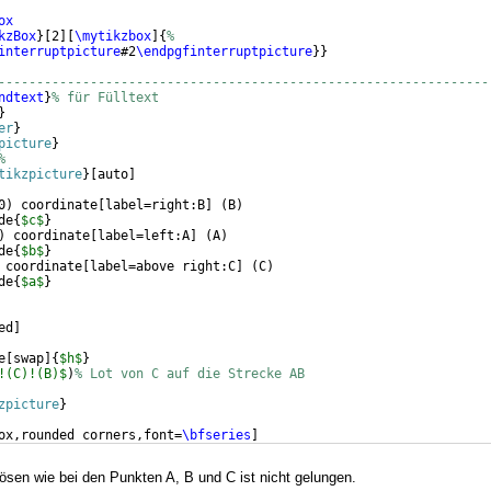
ox
kzBox
}
[
2
]
[
\mytikzbox
]
{
% 
interruptpicture
#2
\endpgfinterruptpicture
}}
----------------------------------------------------------------
ndtext
}
% für Fülltext
}
er
}
picture
}
%
tikzpicture
}
[
auto
]
0
)
 coordinate
[
label=right:B
]
(
B
)
de
{
$c$
}
)
 coordinate
[
label=left:A
]
(
A
)
de
{
$b$
}
 coordinate
[
label=above right:C
]
(
C
)
de
{
$a$
}
ed
]
e
[
swap
]
{
$h$
}
!(C)!(B)$
)
% Lot von C auf die Strecke AB
zpicture
}
ox,rounded corners,font=
\bfseries
]
box
[
t
]
{
.6
\linewidth
}
{
%
lösen wie bei den Punkten A, B und C ist nicht gelungen.