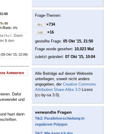
 21:50
Frage-Themen:
78
●
86
×734
tikz
t-Rate:
0%
×16
calc
. Dann
te(hc)
der B den
gestellte Frage:
05 Okt '15, 21:50
Frage wurde gesehen:
10,023 Mal
(05 Okt '15, 22:09)
zuletzt geändert:
07 Okt '15, 10:04
este Antworten
Alle Beiträge auf dieser Webseite
unterliegen, soweit nicht anders
angegeben, der
Creative Commons
Attribution Share-Alike 3.0
Lizenz
nieren. Dafür
(cc-by-sa 3.0).
verwendet und
verwandte Fragen
 und hast dann
TikZ: Parallelverschiebung in
schriften.
regulärem Polygon
TikZ: Wie kann ich das