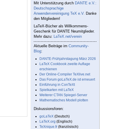
Mit Unterstützung durch
DANTE e.V.:
Deutschsprachige
Anwendervereinigung TeX e.V.
Danke
den Mitgliedern!
LaTeX-Bücher als Willkommens-
Geschenk für DANTE Neumitglieder.
Mehr dazu:
LaTeX.net/verein
Aktuelle Beiträge im
Community-
Blog
:
DANTE-Frühjahrstagung März 2026
LaTeX Cookbook zweite Auflage
erschienen
Der Online-Compiler TeXlive.net
Das Forum goLaTeX.de ist erneuert
Einführung in ConTeXt
Spielkarten mit LaTeX
Weiterer CTAN Spiegel-Server
Mathematisches Modell plotten
Diskussionsforen:
goLaTeX
(Deutsch)
LaTeX.org
(Englisch)
TeXnique.fr
(französisch)