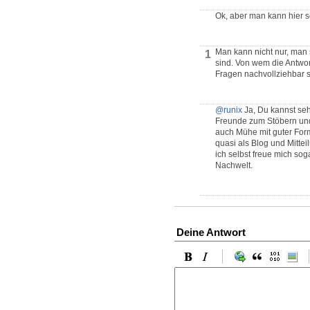
Ok, aber man kann hier 
Man kann nicht nur, man 
1
sind. Von wem die Antwor
Fragen nachvollziehbar s
@runix
Ja, Du kannst seh
Freunde zum Stöbern und
auch Mühe mit guter For
quasi als Blog und Mittei
ich selbst freue mich so
Nachwelt.
Deine Antwort