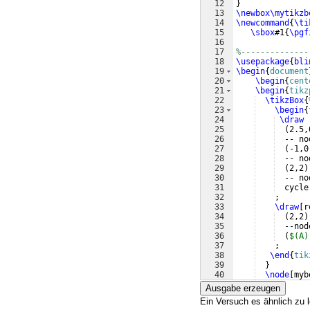
12
}
13
\newbox\mytikzb
14
\newcommand
{
\ti
15
\sbox
#1
{
\pgf
16
17
%--------------
18
\usepackage
{
bli
19
\begin
{
document
20
\begin
{
cent
21
\begin
{
tikz
22
\tikzBox
{
23
\begin
{
24
\draw
25
(
2.5,
26
  -- no
27
(
-1,0
28
  -- no
29
(
2,2
)
30
  -- no
31
  cycle
32
    ;
33
\draw
[
r
34
(
2,2
)
35
  --nod
36
(
$(A)
37
    ;
38
\end
{
tik
39
}
40
\node
[
myb
41
{
\par
Ausgabe erzeugen
Ein Versuch es ähnlich zu 