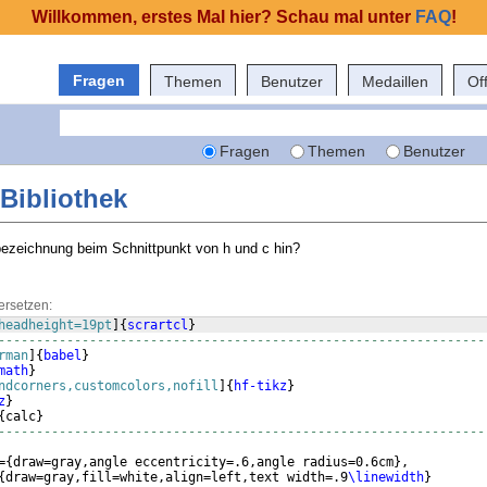
Willkommen, erstes Mal hier? Schau mal unter
FAQ
!
Fragen
Themen
Benutzer
Medaillen
Of
Fragen
Themen
Benutzer
 Bibliothek
bezeichnung beim Schnittpunkt von h und c hin?
ersetzen:
headheight=19pt
]
{
scrartcl
}
----------------------------------------------------------------
rman
]
{
babel
}
math
}
ndcorners,customcolors,nofill
]
{
hf-tikz
}
z
}
{
calc
}
----------------------------------------------------------------
=
{
draw=gray,angle eccentricity=.6,angle radius=0.6cm
}
,
{
draw=gray,fill=white,align=left,text width=.9
\linewidth
}