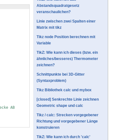
Abstandsquadratgesetz
veranschaulichen?
Linie zwischen zwei Spalten einer
Matrix mit tikz
Tikz node Position berechnen mit
Variable
TikZ: Wie kann ich dieses (bzw. ein
ähnliches/besseres) Thermometer
zeichnen?
Schnittpunkte bei 3D-Gitter
(Syntaxproblem)
Tikz Bibliothek calc und mybox
[closed] Senkrechte Linie zeichnen
Geometric shape und calc
ecke AB
Tikz / calc: Strecken vorgegebener
Richtung und vorgegebener Länge
konstruieren
TikZ: Wie kann ich durch 'calc'