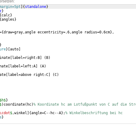
ersetzen:
margin=5pt
]
{
standalone
}
z
}
{
calc
}
{
angles
}
=
{
draw=gray,angle eccentricity=.6,angle radius=0.6cm
}
,
}
ure
}
[
auto
]
inate
[
label=right:B
]
(
B
)
nate
[
label=left:A
]
(
A
)
ate
[
label=above right:C
]
(
C
)
$h$
}
$
)
coordinate
(
hc
)
% Koordinate hc am Lotfußpunkt von C auf die Str
\cdot
$
,winkel
]
{
angle=C--hc--A
}
;
% Winkelbeschriftung bei hc
e
}