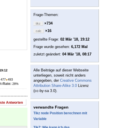
Frage-Themen:
×734
tikz
×16
calc
gestellte Frage:
02 Mär '18, 19:12
Frage wurde gesehen:
6,172 Mal
zuletzt geändert:
04 Mär '18, 08:17
Alle Beiträge auf dieser Webseite
 19:12
unterliegen, soweit nicht anders
●
477
●
493
angegeben, der
Creative Commons
t-Rate:
28%
Attribution Share-Alike 3.0
Lizenz
(cc-by-sa 3.0).
este Antworten
verwandte Fragen
Tikz node Position berechnen mit
Variable
TikZ: Wie kann ich das