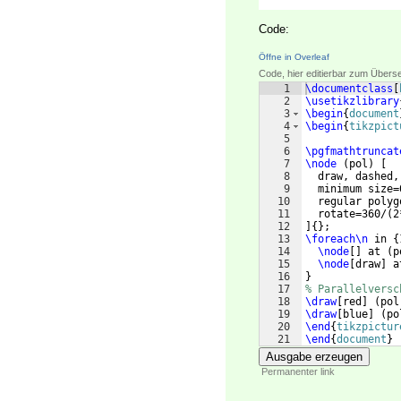
Code:
Öffne in Overleaf
Code, hier editierbar zum Übers
1
\documentclass
[
2
\usetikzlibrary
3
\begin
{
document
4
\begin
{
tikzpict
5
6
\pgfmathtruncat
7
\node
(
pol
)
[
8
  draw, dashed,
9
  minimum size=
10
  regular polyg
11
  rotate=360/
(
2
12
]
{
}
; 
13
\foreach\n
 in 
{
14
\node
[
]
 at 
(
p
15
\node
[
draw
]
 a
16
}
17
% Parallelversc
18
\draw
[
red
]
(
pol
19
\draw
[
blue
]
(
po
20
\end
{
tikzpictur
21
\end
{
document
}
Ausgabe erzeugen
Permanenter link