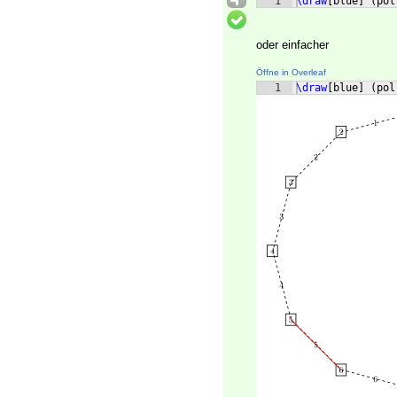
1
\draw
[
blue
]
(
pol
oder einfacher
Öffne in Overleaf
1
\draw
[
blue
]
(
pol