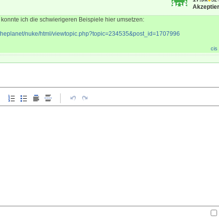
Akzeptier
 konnte ich die schwierigeren Beispiele hier umsetzen:
atheplanet/nuke/html/viewtopic.php?topic=234535&post_id=1707996
cis