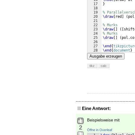
17
}
18
19
% Parallelversc
20
\draw
[
red
]
(
pol
21
22
% Murks
23
\draw
[
]
([
shift
24
% Murks
25
\draw
[
]
(
pol.co
26
27
\end
{
tikzpictur
28
\end
{
document
}
Ausgabe erzeugen
tikz
calc
Eine Antwort:
Beispielsweise mit
2
Öffne in Overleaf