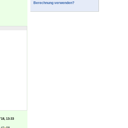
Berechnung verwenden?
'18, 13:33
●
42
●
58