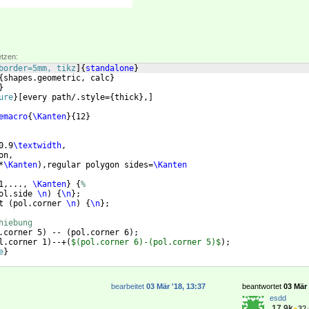
etzen:
border=5mm, tikz
]
{
standalone
}
{
shapes.geometric, calc
}
}
ure
}
[
every path/.style=
{
thick
}
,
]
emacro
{
\Kanten
}
{
12
}
 
0.9
\textwidth
,
on, 
*
\Kanten
)
,regular polygon sides=
\Kanten
1,..., 
\Kanten
}
{
%
ol.side 
\n
)
{
\n
}
;
t 
(
pol.corner 
\n
)
{
\n
}
;
hiebung
.corner 5
)
 -- 
(
pol.corner 6
)
;
l.corner 1
)
--+
(
$(pol.corner 6)-(pol.corner 5)$
)
;
e
}
bearbeitet
03 Mär '18, 13:37
beantwortet
03 Mär 
esdd
17.9k
●
32