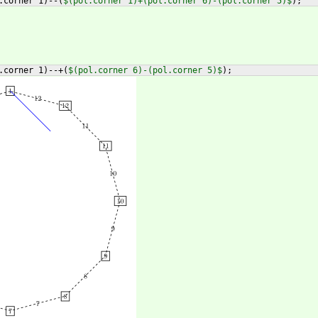
.corner 1
)
--
(
$(pol.corner 1)+(pol.corner 6)-(pol.corner 5)$
)
;
.corner 1
)
--+
(
$(pol.corner 6)-(pol.corner 5)$
)
;