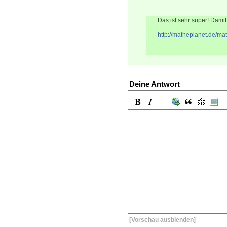
Das ist sehr super! Damit
http://matheplanet.de/m
Deine Antwort
[Vorschau ausblenden]