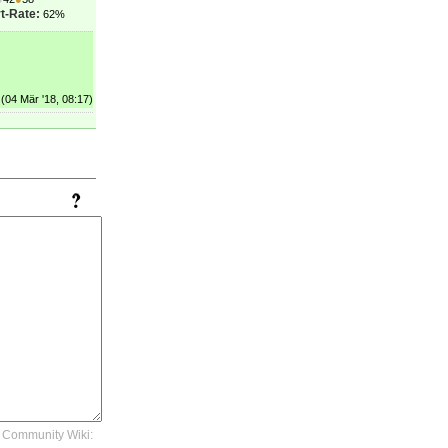
t-Rate:
62%
(04 Mär '18, 08:17)
Community Wiki: