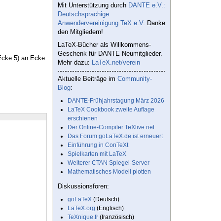
Mit Unterstützung durch
DANTE e.V.:
Deutschsprachige
Anwendervereinigung TeX e.V.
Danke
den Mitgliedern!
LaTeX-Bücher als Willkommens-
Geschenk für DANTE Neumitglieder.
(Ecke 5) an Ecke
Mehr dazu:
LaTeX.net/verein
Aktuelle Beiträge im
Community-
Blog
:
DANTE-Frühjahrstagung März 2026
LaTeX Cookbook zweite Auflage
erschienen
Der Online-Compiler TeXlive.net
Das Forum goLaTeX.de ist erneuert
Einführung in ConTeXt
Spielkarten mit LaTeX
Weiterer CTAN Spiegel-Server
Mathematisches Modell plotten
Diskussionsforen:
goLaTeX
(Deutsch)
LaTeX.org
(Englisch)
TeXnique.fr
(französisch)