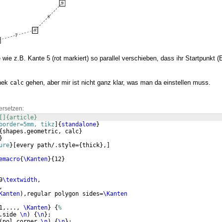
ie z.B. Kante 5 (rot markiert) so parallel verschieben, dass ihr Startpunkt 
thek
gehen, aber mir ist nicht ganz klar, was man da einstellen muss.
calc
ersetzen:
[]{article}
border=5mm, tikz
]
{
standalone
}
{
shapes.geometric, calc
}
}
ure
}
[
every path/.style=
{
thick
}
,
]
emacro
{
\Kanten
}
{
12
}
9
\textwidth
,
, 
Kanten
)
,regular polygon sides=
\Kanten
1,..., 
\Kanten
}
{
%
.side 
\n
)
{
\n
}
;
(
pol.corner 
\n
)
{
\n
}
;