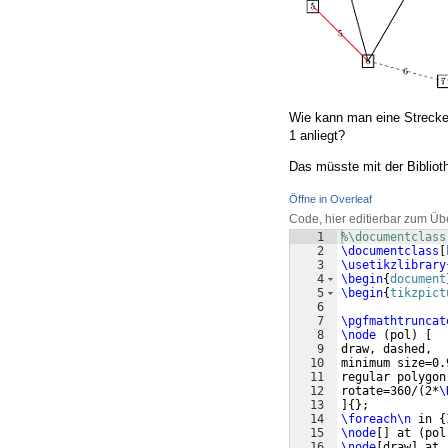
Wie kann man eine Strecke w
1 anliegt?
Das müsste mit der Biblio
Öffne in Overleaf
Code, hier editierbar zum Üb
1
%\documentclass
2
\documentclass
[
3
\usetikzlibrary
4
\begin
{
document
5
\begin
{
tikzpict
6
7
\pgfmathtruncat
8
\node
(
pol
)
[
9
draw, dashed, 
10
minimum size=0.
11
regular polygon
12
rotate=360/
(
2*
\
13
]
{
}
; 
14
\foreach\n
 in 
{
15
\node
[
]
 at 
(
pol
16
\node
[
draw
]
 at 