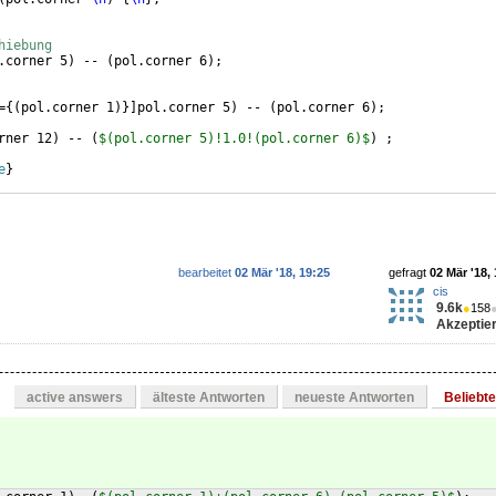
hiebung
.corner 5
)
 -- 
(
pol.corner 6
)
;
=
{(
pol.corner 1
)}]
pol.corner 5
)
 -- 
(
pol.corner 6
)
;
rner 12
)
 -- 
(
$(pol.corner 5)!1.0!(pol.corner 6)$
)
 ;
e
}
bearbeitet
02 Mär '18, 19:25
gefragt
02 Mär '18,
cis
9.6k
●
158
Akzeptier
active answers
älteste Antworten
neueste Antworten
Beliebt