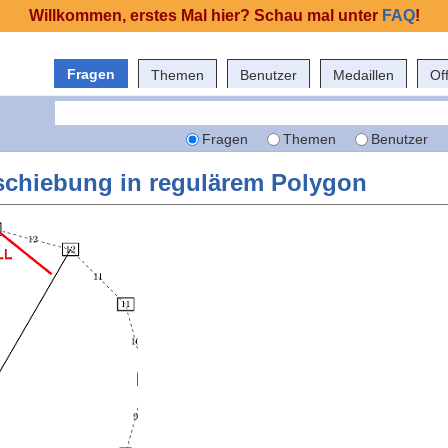
Willkommen, erstes Mal hier? Schau mal unter
FAQ
!
Fragen
Themen
Benutzer
Medaillen
Of
Fragen
Themen
Benutzer
rschiebung in regulärem Polygon