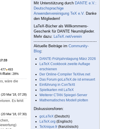
Mit Unterstützung durch
DANTE e.V.:
Deutschsprachige
Anwendervereinigung TeX e.V.
Danke
den Mitgliedern!
LaTeX-Bücher als Willkommens-
Geschenk für DANTE Neumitglieder.
Mehr dazu:
LaTeX.net/verein
Aktuelle Beiträge im
Community-
Blog
:
DANTE-Frühjahrstagung März 2026
17:33
LaTeX Cookbook zweite Auflage
erschienen
●
477
●
493
t-Rate:
28%
Der Online-Compiler TeXlive.net
Das Forum goLaTeX.de ist erneuert
es, wäre die
Einführung in ConTeXt
Spielkarten mit LaTeX
(20 Mai '18, 07:28)
Weiterer CTAN Spiegel-Server
Mathematisches Modell plotten
loren. Es fehlt
Diskussionsforen:
(20 Mai '18, 07:30)
goLaTeX
(Deutsch)
echen,
LaTeX.org
(Englisch)
(Bewertung)
TeXnique.fr
(französisch)