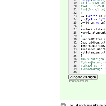
19
%x={(1 cm,0 cm)
20
%y={(-0.5 cm,0.
21
%z={(0 cm,1 cm)
22
%
23
x=
{(
\xs
*
\s
 cm,0
24
y=
{(
\yI
 cm,
\yII
25
z=
{(
0 cm,
\s
 cm
)
26
%
27
Muster/.style=
{
28
Koordinatenpunk
29
%
30
QuadratMitte/.s
31
QuadratOben/.st
32
InnereQuadrate/
33
AuesseresQuadra
34
Hilfslinien/.st
35
]
36
%KoSy anzeigen
37
%\draw[brown,->
38
%\draw[red,->] 
39
%\draw[orange,-
40
41
\foreach
[
Ausgabe erzeugen
Permanenter link
Hier ist noch eine Alternati