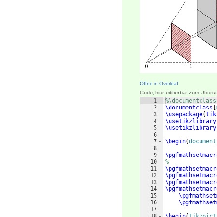
Öffne in Overleaf
Code, hier editierbar zum Übers
1
%\documentclass
2
\documentclass
[
3
\usepackage
{
tik
4
\usetikzlibrary
5
\usetikzlibrary
6
7
\begin
{
document
8
9
\pgfmathsetmacr
10
%
11
\pgfmathsetmacr
12
\pgfmathsetmacr
13
\pgfmathsetmacr
14
\pgfmathsetmacr
15
\pgfmathset
16
\pgfmathset
17
18
\begin
{
tikzpict