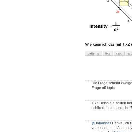
Wie kann ich das mit
TikZ
patterns
tikz
calc
ar
Die Frage scheint zweiget
Frage off-topic.
Ti
k
Z-Beispiele sollten be
schlicht das ordentliche
@Johannes
Danke, Ich f
verbessern und Alternati