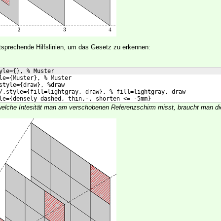
sprechende Hilfslinien, um das Gesetz zu erkennen:
yle={}, % Muster
le={Muster}, % Muster
style={draw}, %draw
/.style={fill=lightgray, draw}, % fill=lightgray, draw
le={densely dashed, thin,-, shorten <= -5mm}
welche Intesität man am verschobenen Referenzschirm misst, braucht man di