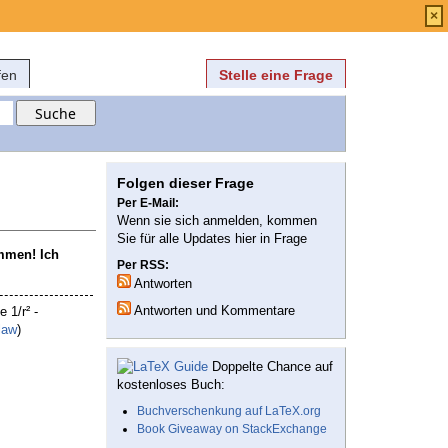
Anmelden
über
FAQ
×
fen
Stelle eine Frage
Folgen dieser Frage
Per E-Mail:
Wenn sie sich anmelden, kommen
Sie für alle Updates hier in Frage
ommen! Ich
Per RSS:
Antworten
Antworten und Kommentare
 1/r² -
law
)
Doppelte Chance auf
kostenloses Buch:
Buchverschenkung auf LaTeX.org
Book Giveaway on StackExchange