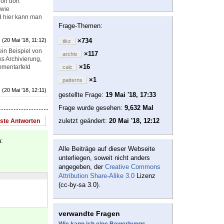
on dort
owie
d hier kann man
Frage-Themen:
(20 Mai '18, 11:12)
×734
tikz
ein Beispiel von
×117
archiv
s Archivierung,
×16
ommentarfeld
calc
×1
patterns
(20 Mai '18, 12:11)
gestellte Frage:
19 Mai '18, 17:33
Frage wurde gesehen:
9,632 Mal
zuletzt geändert:
20 Mai '18, 12:12
este Antworten
:
Alle Beiträge auf dieser Webseite
unterliegen, soweit nicht anders
angegeben, der
Creative Commons
Attribution Share-Alike 3.0
Lizenz
(cc-by-sa 3.0).
verwandte Fragen