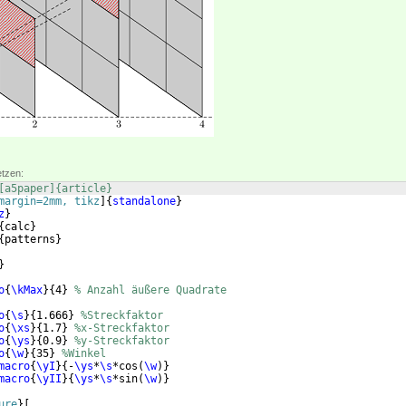
etzen:
[a5paper]{article} 
margin=2mm, tikz
]
{
standalone
}
z
}
{
calc
}
{
patterns
}
}
o
{
\kMax
}
{
4
}
% Anzahl äußere Quadrate
o
{
\s
}
{
1.666
}
%Streckfaktor
o
{
\xs
}
{
1.7
}
%x-Streckfaktor
o
{
\ys
}
{
0.9
}
%y-Streckfaktor
o
{
\w
}
{
35
}
%Winkel
macro
{
\yI
}
{
-
\ys
*
\s
*cos
(
\w
)}
macro
{
\yII
}
{
\ys
*
\s
*sin
(
\w
)}
ure
}
[