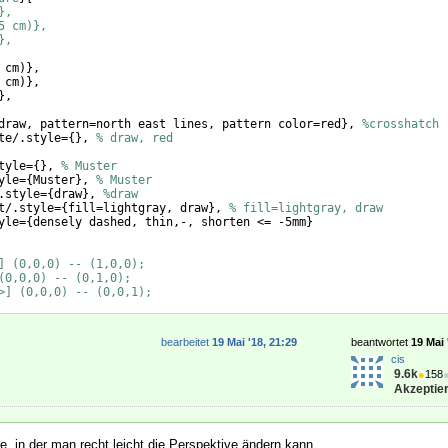
},
5 cm)},
},
 cm
)}
,
 cm
)}
,
}
,
draw, pattern=north east lines, pattern color=red
}
, 
%crosshatch
te/.style=
{
}
, 
% draw, red
tyle=
{
}
, 
% Muster
yle=
{
Muster
}
, 
% Muster
.style=
{
draw
}
, 
%draw
t/.style=
{
fill=lightgray, draw
}
, 
% fill=lightgray, draw
yle=
{
densely dashed, thin,-, shorten <= -5mm
}
] (0,0,0) -- (1,0,0);
(0,0,0) -- (0,1,0);
>] (0,0,0) -- (0,0,1);
bearbeitet
19 Mai '18, 21:29
beantwortet
19 Mai 
cis
9.6k
●
158
Akzeptier
ve, in der man recht leicht die Perspektive ändern kann.