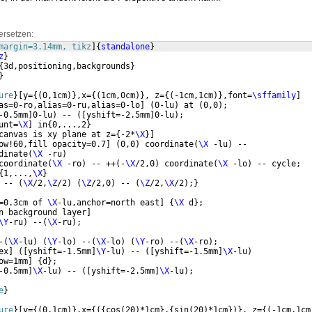
ersetzen:
margin=3.14mm, tikz
]
{
standalone
}
z
}
{
3d,positioning,backgrounds
}
}
ure
}
[
y=
{(
0,1cm
)}
,x=
{(
1cm,0cm
)}
, z=
{(
-1cm,1cm
)}
,font=
\sffamily
]
as=0-ro,alias=0-ru,alias=0-lo
]
(
0-lu
)
 at 
(
0,0
)
;
-0.5mm
]
0-lu
)
 -- 
([
yshift=-2.5mm
]
0-lu
)
;
unt=
\X
]
 in
{
0,...,2
}
canvas is xy plane at z=
{
-2*
\X
}]
ow!60,fill opacity=0.7
]
(
0,0
)
 coordinate
(
\X
 -lu
)
 -- 
dinate
(
\X
 -ru
)
coordinate
(
\X
 -ro
)
 -- ++
(
-
\X
/2,0
)
 coordinate
(
\X
 -lo
)
 -- cycle;
{
1,...,
\X
}
 -- 
(
\X
/2,
\Z
/2
)
(
\Z
/2,0
)
 -- 
(
\Z
/2,
\X
/2
)
;
}
=0.3cm of 
\X
-lu,anchor=north east
]
{
\X
 d
}
;
n background layer
]
\Y
-ru
)
 --
(
\X
-ru
)
;
-
(
\X
-lu
)
(
\Y
-lo
)
 --
(
\X
-lo
)
(
\Y
-ro
)
 --
(
\X
-ro
)
;
ex
]
([
yshift=-1.5mm
]
\Y
-lu
)
 -- 
([
yshift=-1.5mm
]
\X
-lu
)
ow=1mm
]
{
d
}
;
-0.5mm
]
\X
-lu
)
 -- 
([
yshift=-2.5mm
]
\X
-lu
)
;
e
}
ure
}
[
y=
{(
0,1cm
)}
,x=
{({
cos
(
20
)
*1cm
}
,
{
sin
(
20
)
*1cm
})}
, z=
{(
-1cm,1cm