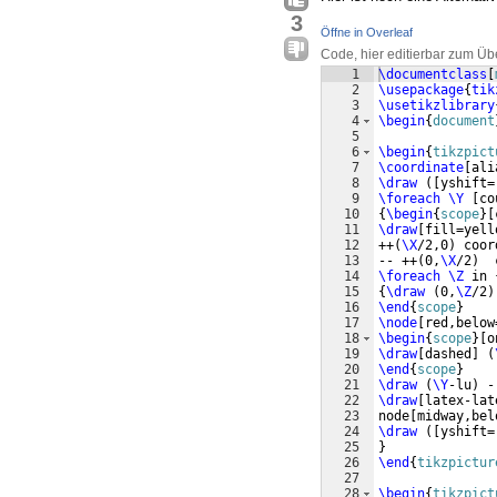
3
Öffne in Overleaf
Code, hier editierbar zum Üb
1
\documentclass
[
2
\usepackage
{
tik
3
\usetikzlibrary
4
\begin
{
document
5
6
\begin
{
tikzpict
7
\coordinate
[
ali
8
\draw
([
yshift=
9
\foreach
\Y
[
co
10
{
\begin
{
scope
}
[
11
\draw
[
fill=yell
12
++
(
\X
/2,0
)
 coor
13
-- ++
(
0,
\X
/2
)
  
14
\foreach
\Z
 in 
15
{
\draw
(
0,
\Z
/2
)
16
\end
{
scope
}
17
\node
[
red,below
18
\begin
{
scope
}
[
o
19
\draw
[
dashed
]
(
20
\end
{
scope
}
21
\draw
(
\Y
-lu
)
 -
22
\draw
[
latex-lat
23
node
[
midway,bel
24
\draw
([
yshift=
25
}
26
\end
{
tikzpictur
27
28
\begin
{
tikzpict