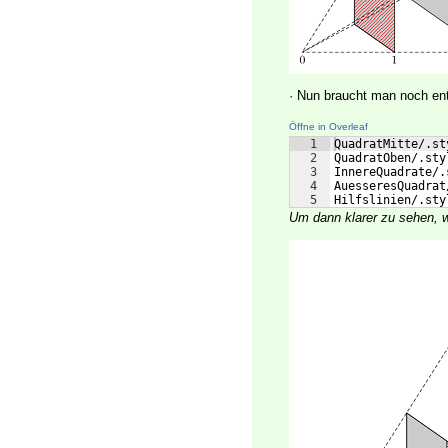
· Nun braucht man noch ent
Öffne in Overleaf
1
QuadratMitte/.st
2
QuadratOben/.sty
3
InnereQuadrate/.
4
AuesseresQuadrat
5
Hilfslinien/.sty
Um dann klarer zu sehen, 