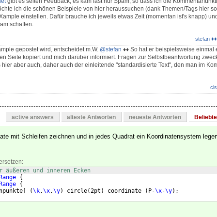
et
gibt es selten Feedback, es kam fast nur Spam, so dass ich die Kommentarfunkti
öchte ich die schönen Beispiele von hier heraussuchen (dank Themen/Tags hier s
ample einstellen. Dafür brauche ich jeweils etwas Zeit (momentan ist's knapp) un
am schaffen.
stefan ♦♦
mple gepostet wird, entscheidet m.W.
@stefan
♦♦ So hat er beispielsweise einmal 
en Seite kopiert und mich darüber informiert. Fragen zur Selbstbeantwortung zweck
es hier aber auch, daher auch der einleitende "standardisierte Text", den man im K
cis
active answers
älteste Antworten
neueste Antworten
Beliebt
ate mit Schleifen zeichnen und in jedes Quadrat ein Koordinatensystem legen
ersetzen:
r äußeren und inneren Ecken
Range
{
Range
{
npunkte
]
(
\k
,
\x
,
\y
)
 circle
(
2pt
)
 coordinate 
(
P-
\x
-
\y
)
;