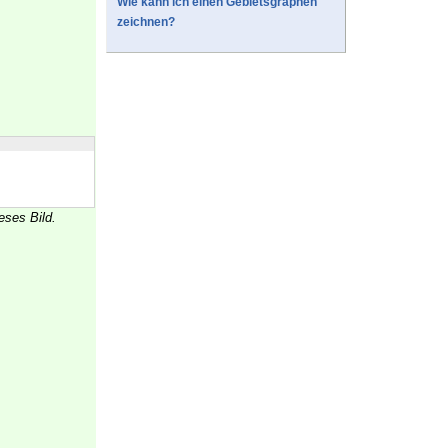
Wie kann ich einen Gebietsgraphen
zeichnen?
eses Bild.