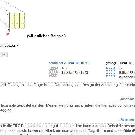
(willkürliches Beispiel)
umsetzen?
chiv
bearbeitet
20 Mai '18, 01:10
gefragt
19 Mai '18, 
Henri
cis
15.8k
9.6k
●
15
●
41
●
43
●
158
Akzeptier
eilt. Die eigentliche Frage ist die Darstellung, das Design der Abbildung. Als solch
Johannes
i texample gepostet werden. Meiner Meinung nach, haben die hier absolut nichts ver
Tagging
.
Johannes
inde die TikZ-Beispiele hier sehr gut. Insbesondere kann man hier Beispiele bespr
ven posten sowie bewerten. Hier kann man auch nach Tags filtern und nach Güte 