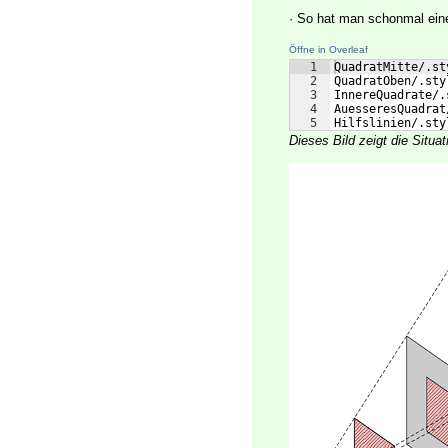
· So hat man schonmal eine
Öffne in Overleaf
1
QuadratMitte/.st
2
QuadratOben/.sty
3
InnereQuadrate/.
4
AuesseresQuadrat
5
Hilfslinien/.sty
Dieses Bild zeigt die Situa