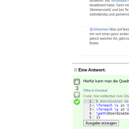
sortieren. Auf
TeXample.n
deaktiviert habe. Gern m
Stimmenzahl) und bei TeX
selbständig und gemeins
@Johannes
Was auf texa
mir von einer ganz ander
gleich welcher Art, gibt 
findet.
Eine Antwort:
Hierfür kann man die Quadr
3
Öffne in Overleaf
Code, hier editierbar zum Üb
1
% Koordinaten de
2
\foreach
\x
 in 
\
3
\foreach
\y
 in 
\
4
\path
[
Koordinate
5
}}
Ausgabe erzeugen