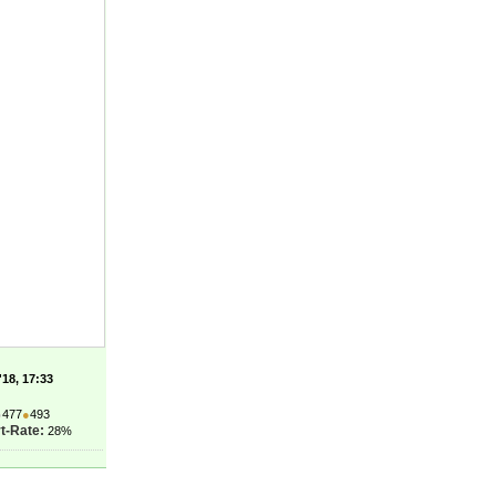
'18, 17:33
●
477
●
493
t-Rate:
28%