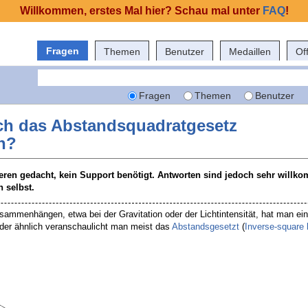
Willkommen, erstes Mal hier? Schau mal unter
FAQ
!
Fragen
Themen
Benutzer
Medaillen
Of
Fragen
Themen
Benutzer
ich das Abstandsquadratgesetz
n?
ieren gedacht, kein Support benötigt. Antworten sind jedoch sehr willk
 selbst.
sammenhängen, etwa bei der Gravitation oder der Lichtintensität, hat man eine
der ähnlich veranschaulicht man meist das
Abstandsgesetzt
(
Inverse-square 