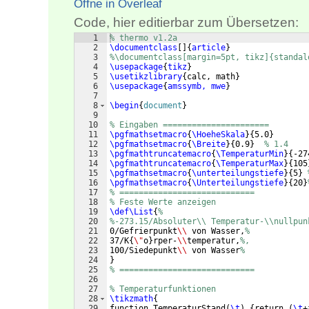
Öffne in Overleaf
Code, hier editierbar zum Übersetzen:
1
% thermo v1.2a
2
\documentclass
[
]
{
article
}
3
%\documentclass[margin=5pt, tikz]{standal
4
\usepackage
{
tikz
}
5
\usetikzlibrary
{
calc, math
}
6
\usepackage
{
amssymb, mwe
}
7
8
\begin
{
document
}
9
10
% Eingaben ======================
11
\pgfmathsetmacro
{
\HoeheSkala
}
{
5.0
}
12
\pgfmathsetmacro
{
\Breite
}
{
0.9
}
% 1.4
13
\pgfmathtruncatemacro
{
\TemperaturMin
}
{
-27
14
\pgfmathtruncatemacro
{
\TemperaturMax
}
{
105
15
\pgfmathsetmacro
{
\unterteilungstiefe
}
{
5
}
16
\pgfmathsetmacro
{
\Unterteilungstiefe
}
{
20
}
17
% ============================
18
% Feste Werte anzeigen
19
\def\List
{
%
20
%-273.15/Absoluter\\ Temperatur-\\nullpun
21
0/Gefrierpunkt
\\
 von Wasser,
%
22
37/K
{
\"
o
}
rper-
\\
temperatur,
%,
23
100/Siedepunkt
\\
 von Wasser
%
24
}
25
% ============================
26
27
% Temperaturfunktionen
28
\tikzmath
{
29
function TemperaturStand
(
\t
)
{
return 
(
\t
+