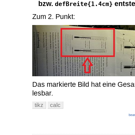
bzw.
entst
defBreite{1.4cm}
Zum 2. Punkt:
Das markierte Bild hat eine Gesa
lesbar.
tikz
calc
bear