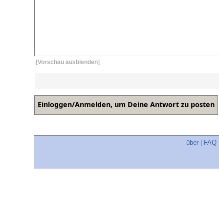
[Vorschau ausblenden]
über
|
FAQ