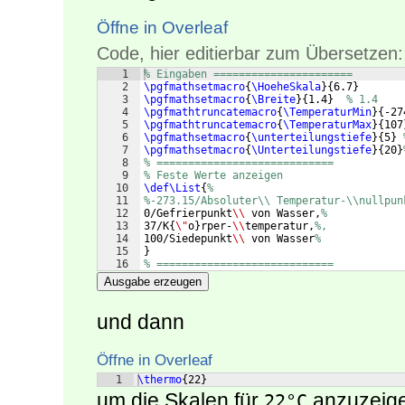
Öffne in Overleaf
Code, hier editierbar zum Übersetzen:
1
% Eingaben ======================
2
\pgfmathsetmacro
{
\HoeheSkala
}
{
6.7
}
3
\pgfmathsetmacro
{
\Breite
}
{
1.4
}
% 1.4
4
\pgfmathtruncatemacro
{
\TemperaturMin
}
{
-27
5
\pgfmathtruncatemacro
{
\TemperaturMax
}
{
107
6
\pgfmathsetmacro
{
\unterteilungstiefe
}
{
5
}
7
\pgfmathsetmacro
{
\Unterteilungstiefe
}
{
20
}
8
% ============================
9
% Feste Werte anzeigen
10
\def\List
{
%
11
%-273.15/Absoluter\\ Temperatur-\\nullpun
12
0/Gefrierpunkt
\\
 von Wasser,
%
13
37/K
{
\"
o
}
rper-
\\
temperatur,
%,
14
100/Siedepunkt
\\
 von Wasser
%
15
}
16
% ============================
Ausgabe erzeugen
und dann
Öffne in Overleaf
1
\thermo
{
22
}
um die Skalen für
anzuzeige
22°C