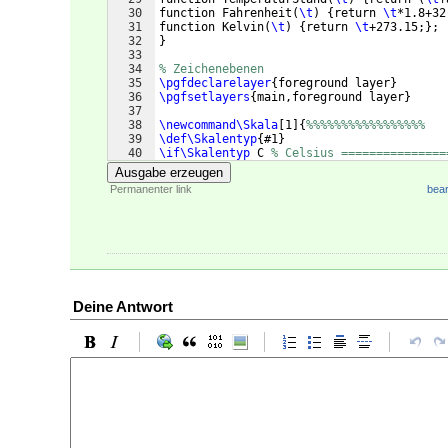
30
function Fahrenheit
(
\t
)
{
return 
\t
*1.8+32
31
function Kelvin
(
\t
)
{
return 
\t
+273.15;
}
; 
32
}
33
34
% Zeichenebenen
35
\pgfdeclarelayer
{
foreground layer
}
36
\pgfsetlayers
{
main,foreground layer
}
37
38
\newcommand\Skala
[
1
]
{
%%%%%%%%%%%%%%%%%
39
\def\Skalentyp
{
#1
}
40
\if\Skalentyp
 C 
% Celsius ===============
41
\pgfmathtruncatemacro
{
\Tmin
}
{
\TemperaturM
Ausgabe erzeugen
Permanenter link
bear
Deine Antwort