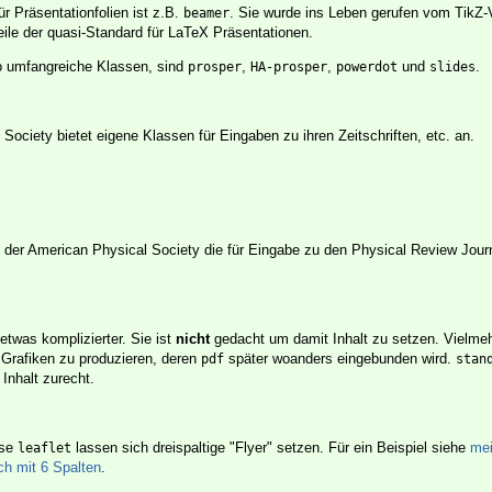
r Präsentationfolien ist z.B.
. Sie wurde ins Leben gerufen vom TikZ-V
beamer
eile der quasi-Standard für LaTeX Präsentationen.
o umfangreiche Klassen, sind
,
,
und
.
prosper
HA-prosper
powerdot
slides
ociety bietet eigene Klassen für Eingaben zu ihren Zeitschriften, etc. an.
 der American Physical Society die für Eingabe zu den Physical Review Jour
etwas komplizierter. Sie ist
nicht
gedacht um damit Inhalt zu setzen. Vielmehr
Grafiken zu produzieren, deren
später woanders eingebunden wird.
pdf
stan
 Inhalt zurecht.
sse
lassen sich dreispaltige "Flyer" setzen. Für ein Beispiel siehe
mei
leaflet
ch mit 6 Spalten
.