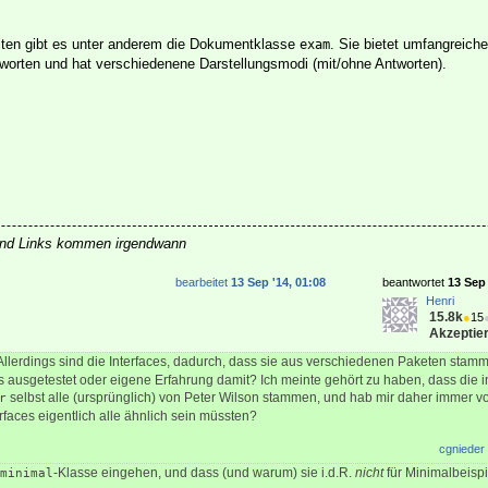
iten gibt es unter anderem die Dokumentklasse
. Sie bietet umfangreic
exam
worten und hat verschiedenene Darstellungsmodi (mit/ohne Antworten).
nd Links kommen irgendwann
bearbeitet
13 Sep '14, 01:08
beantwortet
13 Sep 
Henri
15.8k
●
15
Akzeptier
llerdings sind die Interfaces, dadurch, dass sie aus verschiedenen Paketen stamme
s ausgetestet oder eigene Erfahrung damit? Ich meinte gehört zu haben, dass die i
selbst alle (ursprünglich) von Peter Wilson stammen, und hab mir daher immer vor
r
faces eigentlich alle ähnlich sein müssten?
cgnieder
-Klasse eingehen, und dass (und warum) sie i.d.R.
nicht
für Minimalbeispi
minimal