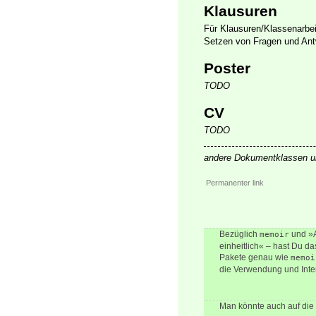
Klausuren
Für Klausuren/Klassenarbe
Setzen von Fragen und Ant
Poster
TODO
CV
TODO
andere Dokumentklassen u
Permanenter link
Bezüglich
und »A
memoir
einheitlich« – hast Du da
Pakete genau wie
memoi
die Verwendung und Inter
Man könnte auch auf die