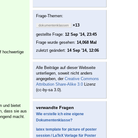
Frage-Themen:
×13
dokumentenklassen
gestellte Frage:
12 Sep '14, 23:45
Frage wurde gesehen:
14,068 Mal
zuletzt geändert:
14 Sep '14, 12:06
f hochwertige
Alle Beiträge auf dieser Webseite
unterliegen, soweit nicht anders
angegeben, der
Creative Commons
Attribution Share-Alike 3.0
Lizenz
(cc-by-sa 3.0).
 und bietet
verwandte Fragen
h, dass sie aus
Wie erstelle ich eine eigene
rengend macht.
Dokumentenklasse?
latex template for picture of poster
session / LaTeX Vorlage für Poster