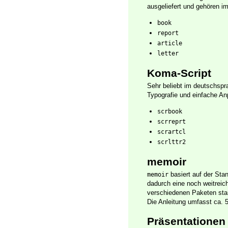
ausgeliefert und gehören i
book
report
article
letter
Koma-Script
Sehr beliebt im deutschsp
Typografie und einfache A
scrbook
scrreprt
scrartcl
scrlttr2
memoir
basiert auf der St
memoir
dadurch eine noch weitreich
verschiedenen Paketen stam
Die Anleitung umfasst ca. 
Präsentationen