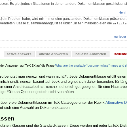
etzen. Es gibt jedoch Situationen in denen andere Dokumentklassen geschickter s
Henri
.] ein Problem habe, wird mir immer eine ganz andere Dokumentklasse präsentier
rwendeten Klasse zusammenhängt, ist es üblich, in Minimalbeispielen die
article
cgnieder
active answers
älteste Antworten
neueste Antworten
Beliebt
 der Antworten auf TeX.SX auf die Frage
What are the available “documentclass” types and t
ozu benutzt man
und wann nicht?": Jede Dokumentklasse erfüllt eine
memoir
nlich sind).
basiert auf
und eignet sich daher besonders für lä
memoir
book
n einer Anschlussarbeit ist
sicherlich gut geeignet, für eine Hausarbe
memoir
ige Fülle an Optionen jedoch nicht von nöten.
t über viele Dokumentklassen im TeX Catalogue unter der Rubrik
Alternative 
det sich eine Auswahl an Dokumentklassen.
assen
utzten Klassen sind die Standardklassen. Diese werden mit jeder LaTeX Distr