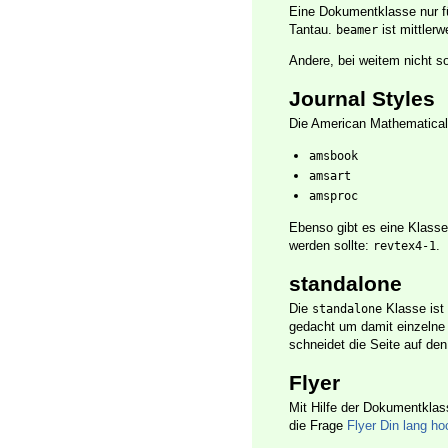
Eine Dokumentklasse nur fü
Tantau.
ist mittlerw
beamer
Andere, bei weitem nicht s
Journal Styles
Die American Mathematical S
amsbook
amsart
amsproc
Ebenso gibt es eine Klasse
werden sollte:
.
revtex4-1
standalone
Die
Klasse ist 
standalone
gedacht um damit einzelne 
schneidet die Seite auf den
Flyer
Mit Hilfe der Dokumentkla
die Frage
Flyer Din lang ho