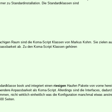
mmer zu Standardinstallation. Die Standardklassen sind
rachigen Raum sind die Koma-Script Klassen von Markus Kohm. Sie zielen au
npassbarkeit ab. Zu den Koma-Script Klassen gehören
andardklasse
und integriert einen
riesigen
Haufen Pakete von vorne herein
book
endere Anpassbarkeit als Koma-Script. Allerdings sind die Interfaces, dadurc
men, nicht wirklich einheitlich was die Konfiguration manchmal etwas anst
500 Seiten.