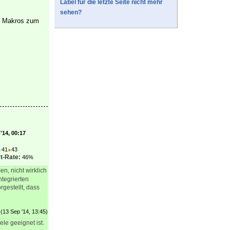
Label für die letzte Seite nicht mehr
sehen?
he Makros zum
'14, 00:17
●
41
●
43
t-Rate:
46%
n, nicht wirklich
ntegrierten
gestellt, dass
(13 Sep '14, 13:45)
ele geeignet ist.