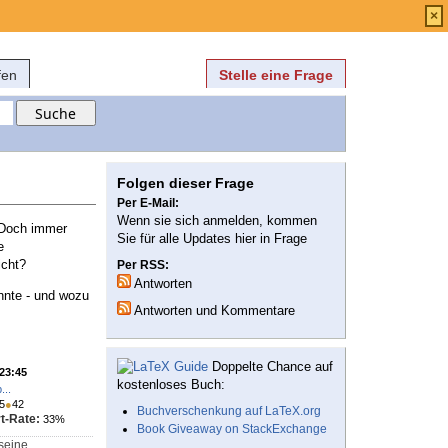
Anmelden
über
FAQ
×
fen
Stelle eine Frage
Folgen dieser Frage
Per E-Mail:
Wenn sie sich anmelden, kommen
. Doch immer
Sie für alle Updates hier in Frage
e
icht?
Per RSS:
Antworten
nnte - und wozu
Antworten und Kommentare
Doppelte Chance auf
 23:45
kostenloses Buch:
...
5
●
42
Buchverschenkung auf LaTeX.org
t-Rate:
33%
Book Giveaway on StackExchange
 seine