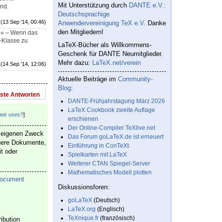
Mit Unterstützung durch
DANTE e.V.:
ind.
Deutschsprachige
(13 Sep '14, 00:46)
Anwendervereinigung TeX e.V.
Danke
den Mitgliedern!
t.« – Wenn das
-Klasse zu
LaTeX-Bücher als Willkommens-
Geschenk für DANTE Neumitglieder.
Mehr dazu:
LaTeX.net/verein
(14 Sep '14, 12:06)
Aktuelle Beiträge im
Community-
Blog
:
este Antworten
DANTE-Frühjahrstagung März 2026
LaTeX Cookbook zweite Auflage
heir uses?
]
erschienen
Der Online-Compiler TeXlive.net
n eigenen Zweck
Das Forum goLaTeX.de ist erneuert
ngere Dokumente,
Einführung in ConTeXt
it oder
Spielkarten mit LaTeX
Weiterer CTAN Spiegel-Server
Mathematisches Modell plotten
Document
Diskussionsforen:
goLaTeX
(Deutsch)
LaTeX.org
(Englisch)
TeXnique.fr
(französisch)
ibution