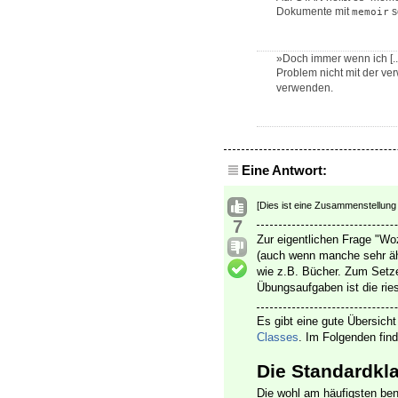
Dokumente mit
s
memoir
»Doch immer wenn ich [..
Problem nicht mit der ve
verwenden.
Eine Antwort:
[Dies ist eine Zusammenstellung
7
Zur eigentlichen Frage "W
(auch wenn manche sehr äh
wie z.B. Bücher. Zum Setze
Übungsaufgaben ist die ries
Es gibt eine gute Übersich
Classes
. Im Folgenden fin
Die Standardkl
Die wohl am häufigsten ben