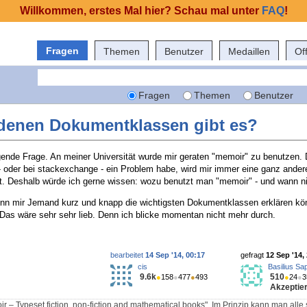
Willkommen, erstes Mal hier? Schau mal unter
FAQ
!
Fragen
Themen
Benutzer
Medaillen
Of
Fragen
Themen
Benutzer
denen Dokumentklassen gibt es?
gende Frage. An meiner Universität wurde mir geraten "memoir" zu benutzen
 oder bei stackexchange - ein Problem habe, wird mir immer eine ganz ander
t. Deshalb würde ich gerne wissen: wozu benutzt man "memoir" - und wann n
nn mir Jemand kurz und knapp die wichtigsten Dokumentklassen erklären kö
as wäre sehr sehr lieb. Denn ich blicke momentan nicht mehr durch.
bearbeitet
14 Sep '14, 00:17
gefragt
12 Sep '14,
cis
Basilius Sap
9.6k
510
●
158
●
477
●
493
●
24
●
3
Akzeptier
 – Typeset fiction, non-fiction and mathematical books". Im Prinzip kann man alle