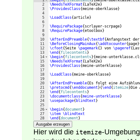
1
\begin
{
filecontents
}
{
meine-oberklasse.cls
2
\NeedsTeXFormat
{
LaTeX2e
}
3
\ProvidesClass
{
meine-oberklasse
}
4
5
\LoadClass
{
article
}
6
7
\RequirePackage
{
scrlayer-scrpage
}
8
\RequirePackage
{
etoolbox
}
9
10
\AfterEndPreamble
{
\textbf
{
Anfangstext der
11
\BeforeClosingMainAux
{
\addtocounter
{
page
}
12
\cfoot
{
Seite 
\pagemark
{
}
 von 
\pageref
{
Las
13
\end
{
filecontents
}
14
\begin
{
filecontents
}
{
meine-unterklasse.cl
15
\NeedsTeXFormat
{
LaTeX2e
}
16
\ProvidesClass
{
meine-unterklasse
}
17
18
\LoadClass
{
meine-oberklasse
}
19
20
\AfterEndPreamble
{
Es folgt eine Aufzählun
21
\pretocmd
{
\enddocument
}
{
\end
{
itemize
}
Die 
22
\end
{
filecontents
}
23
\documentclass
{
meine-unterklasse
}
24
\usepackage
{
blindtext
}
25
26
\begin
{
document
}
27
\item
\blindtext
28
\end
{
document
}
Ausgabe erzeugen
Hier wird die
-Umgebung 
itemize