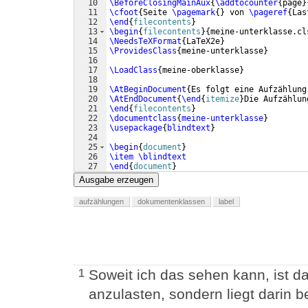
10
\BeforeClosingMainAux
{
\addtocounter
{
page
}
11
\cfoot
{
Seite 
\pagemark
{
}
 von 
\pageref
{
Las
12
\end
{
filecontents
}
13
\begin
{
filecontents
}
{
meine-unterklasse.cl
14
\NeedsTeXFormat
{
LaTeX2e
}
15
\ProvidesClass
{
meine-unterklasse
}
16
17
\LoadClass
{
meine-oberklasse
}
18
19
\AtBeginDocument
{
Es folgt eine Aufzählung
20
\AtEndDocument
{
\end
{
itemize
}
Die Aufzählun
21
\end
{
filecontents
}
22
\documentclass
{
meine-unterklasse
}
23
\usepackage
{
blindtext
}
24
25
\begin
{
document
}
26
\item
\blindtext
27
\end
{
document
}
Ausgabe erzeugen
aufzählungen
dokumentenklassen
label
Soweit ich das sehen kann, ist d
1
anzulasten, sondern liegt darin 