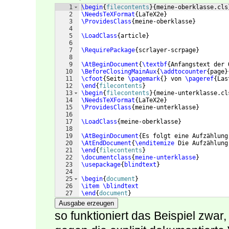
1
\begin
{
filecontents
}
{
meine-oberklasse.cls
2
\NeedsTeXFormat
{
LaTeX2e
}
3
\ProvidesClass
{
meine-oberklasse
}
4
5
\LoadClass
{
article
}
6
7
\RequirePackage
{
scrlayer-scrpage
}
8
9
\AtBeginDocument
{
\textbf
{
Anfangstext der 
10
\BeforeClosingMainAux
{
\addtocounter
{
page
}
11
\cfoot
{
Seite 
\pagemark
{
}
 von 
\pageref
{
Las
12
\end
{
filecontents
}
13
\begin
{
filecontents
}
{
meine-unterklasse.cl
14
\NeedsTeXFormat
{
LaTeX2e
}
15
\ProvidesClass
{
meine-unterklasse
}
16
17
\LoadClass
{
meine-oberklasse
}
18
19
\AtBeginDocument
{
Es folgt eine Aufzählung
20
\AtEndDocument
{
\enditemize
 Die Aufzählung
21
\end
{
filecontents
}
22
\documentclass
{
meine-unterklasse
}
23
\usepackage
{
blindtext
}
24
25
\begin
{
document
}
26
\item
\blindtext
27
\end
{
document
}
Ausgabe erzeugen
so funktioniert das Beispiel zwar