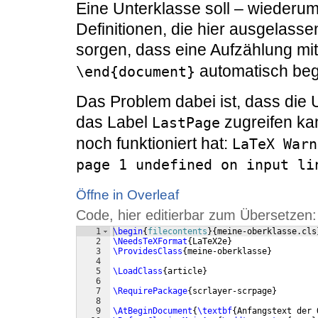
Eine Unterklasse soll – wiederu
Definitionen, die hier ausgelasse
sorgen, dass eine Aufzählung mi
automatisch beg
\end{document}
Das Problem dabei ist, dass die U
das Label
zugreifen kan
LastPage
noch funktioniert hat:
LaTeX Warn
page 1 undefined on input li
Öffne in Overleaf
Code, hier editierbar zum Übersetzen:
1
\begin
{
filecontents
}
{
meine-oberklasse.cls
2
\NeedsTeXFormat
{
LaTeX2e
}
3
\ProvidesClass
{
meine-oberklasse
}
4
5
\LoadClass
{
article
}
6
7
\RequirePackage
{
scrlayer-scrpage
}
8
9
\AtBeginDocument
{
\textbf
{
Anfangstext der 