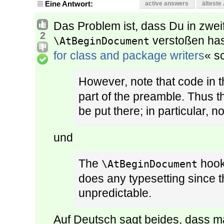
Eine Antwort:
active answers
älteste
Das Problem ist, dass Du in zwe
2
verstoßen hast
\AtBeginDocument
for class and package writers
« s
However, note that code in 
part of the preamble. Thus t
be put there; in particular, 
und
The
hook
\AtBeginDocument
does any typesetting since t
unpredictable.
Auf Deutsch sagt beides, dass 