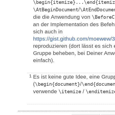
\begin{itemize}...\end{itemiz
/
\AtBeginDocument
\AtEndDocume
die die Anwendung von
\BeforeC
an der Implementation des Befehl
sich auch in
https://gist.github.com/moewe
reproduzieren (dort lässt es sic
Gruppe beheben, bei Deiner Anwe
einfach).
Es ist keine gute Idee, eine Gru
1
(
/
\begin{document}
\end{docume
verwende
/
\itemize
\enditemiz