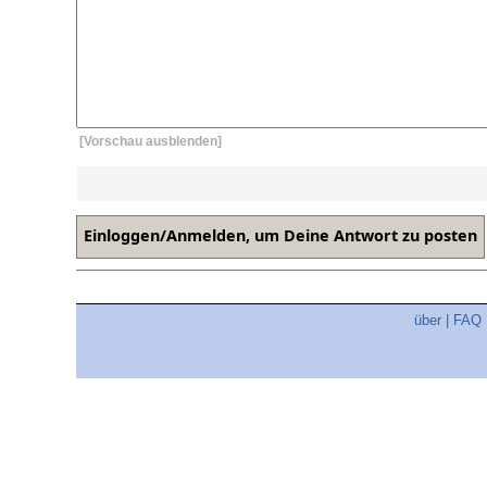
[Vorschau ausblenden]
über
|
FAQ