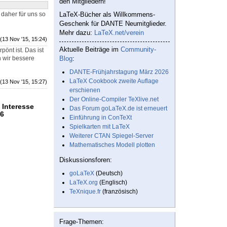
den Mitgliedern!
daher für uns so
LaTeX-Bücher als Willkommens-
Geschenk für DANTE Neumitglieder.
Mehr dazu:
LaTeX.net/verein
(13 Nov '15, 15:24)
Aktuelle Beiträge im
Community-
önt ist. Das ist
n wir bessere
Blog
:
DANTE-Frühjahrstagung März 2026
LaTeX Cookbook zweite Auflage
(13 Nov '15, 15:27)
erschienen
Der Online-Compiler TeXlive.net
 Interesse
Das Forum goLaTeX.de ist erneuert
26
Einführung in ConTeXt
Spielkarten mit LaTeX
Weiterer CTAN Spiegel-Server
Mathematisches Modell plotten
Diskussionsforen:
goLaTeX
(Deutsch)
LaTeX.org
(Englisch)
TeXnique.fr
(französisch)
Frage-Themen: