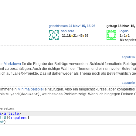
geschlossen
24 Nov '15, 15:26
gefragt
13 Nov '15,
saputello
Jogolo
11.1k
1
●
21
●
43
●
65
●
1
●
1
Akzeptier
saputello
ier
Markdown
für die Eingabe der Beiträge verwenden. Schlecht formatierte Beiträg
it zu beschäftigen. Auch die richtige Wahl der Themen und ein sinnvoller Betreff si
ich auf LaTeX-Projekte. Das ist daher weder als Thema noch als Betreff wirklich ge
saputello
 immer ein
Minimalbeispiel
einzufügen. Also ein möglichst kurzes, aber komplette
bis zu
, welches das Problem zeigt. Wenn ich hingegen Deinen
\end{document}
bersetzen:
s
{
article
}
tf8
]
{
inputenc
}
nt
}