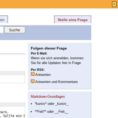
Anmelden
über
FAQ
×
fen
Stelle eine Frage
Folgen dieser Frage
Per E-Mail:
Wenn sie sich anmelden, kommen
Sie für alle Updates hier in Frage
Per RSS:
Antworten
Antworten und Kommentare
Markdown-Grundlagen
*kursiv* oder _kursiv_
**Fett** oder __Fett__
hern.
. Sollte ein Sicherheitsschalter betätigt worden sein, darf dies