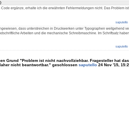
}
 Code ergänze, erhalte ich die erwähnten Fehlermeldungen nicht. Das Problem ist 
saputello
ingewiesen, dass unterstreichen in Druckwerken unter Typographen weitgehend verp
dschriftliche Arbeiten und die mechanische Schreibmaschine. Im Schriftsatz habe
saputello
n Grund "Problem ist nicht nachvollziehbar. Fragesteller hat das
 daher nicht beantwortbar." geschlossen
saputello
24 Nov '15, 15: