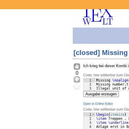
[closed] Missing 
Ich krieg bei dieser Kombi
0
Code, hier editierbar zum Üb
1
Missing 
\noalign
2
Missing number,t
3
Illegal unit of 
Ausgabe erzeugen
Open in Online-Editor
Code, hier editierbar zum Üb
1
\begin
{
itemize
}
2
\item
 Treppen , 
3
\item
\underline
4
Anlage erst in B