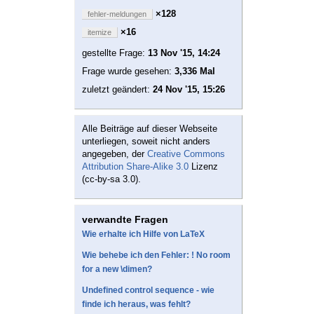
×128
fehler-meldungen
×16
itemize
gestellte Frage:
13 Nov '15, 14:24
Frage wurde gesehen:
3,336 Mal
zuletzt geändert:
24 Nov '15, 15:26
Alle Beiträge auf dieser Webseite
unterliegen, soweit nicht anders
angegeben, der
Creative Commons
Attribution Share-Alike 3.0
Lizenz
(cc-by-sa 3.0).
verwandte Fragen
Wie erhalte ich Hilfe von LaTeX
Wie behebe ich den Fehler: ! No room
for a new \dimen?
Undefined control sequence - wie
finde ich heraus, was fehlt?