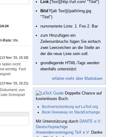
Link
:[Text](http://url.com/ "Titel")
Bild
?![alt Text](/path/img.jpg
"Titel")
nummerierte Liste: 1. Foo 2. Bar
 14:24
zum Hinzufügen ein
t-Rate:
0%
Zeilenumbruchs fügen Sie einfach
zwei Leerzeichen an die Stelle an
der die neue Linie sein soll.
(13 Nov '15, 15:18)
grundlegende HTML-Tags werden
e laden nicht
ebenfalls unterstützt
nd wichtig. Fast
eignet.
erfahre mehr über Markdown
(13 Nov '15, 15:21)
s Dokument, von
Doppelte Chance auf
 Code-Schnipsel
kostenloses Buch:
Buchverschenkung auf LaTeX.org
Book Giveaway on StackExchange
Mit Unterstützung durch
DANTE e.V.:
Deutschsprachige
Anwendervereinigung TeX e.V.
Danke