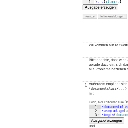
5
\end
{
itemize
}
Ausgabe erzeugen
itemize
fehler-meldungen
Willkommen auf TeXwelt!
Bitte beachte, dass wir h
gerade dazu ein, sich dam
alle Probleme beziehen s
Außerdem empfiehlt sich
1
\documentclass{...}
mit
Code, hier editierbar zum Ü
1
\documentclas
2
\usepackage
[
u
3
\begin
{
docume
Ausgabe erzeugen
und