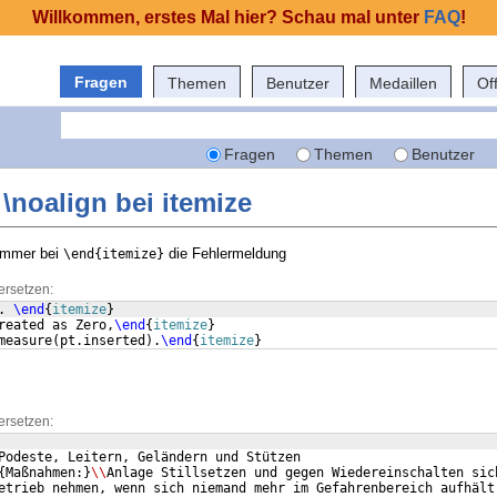
Willkommen, erstes Mal hier? Schau mal unter
FAQ
!
Fragen
Themen
Benutzer
Medaillen
Of
Fragen
Themen
Benutzer
\noalign bei itemize
 immer bei
die Fehlermeldung
\end{itemize}
ersetzen:
. 
\end
{
itemize
}
reated as Zero,
\end
{
itemize
}
measure
(
pt.inserted
)
.
\end
{
itemize
}
ersetzen:
Podeste, Leitern, Geländern und Stützen
{
Maßnahmen:
}
\\
Anlage Stillsetzen und gegen Wiedereinschalten sic
etrieb nehmen, wenn sich niemand mehr im Gefahrenbereich aufhält