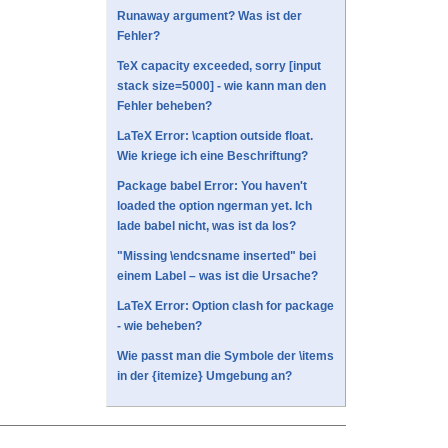
Runaway argument? Was ist der
Fehler?
TeX capacity exceeded, sorry [input
stack size=5000] - wie kann man den
Fehler beheben?
LaTeX Error: \caption outside float.
Wie kriege ich eine Beschriftung?
Package babel Error: You haven't
loaded the option ngerman yet. Ich
lade babel nicht, was ist da los?
"Missing \endcsname inserted" bei
einem Label – was ist die Ursache?
LaTeX Error: Option clash for package
- wie beheben?
Wie passt man die Symbole der \items
in der {itemize} Umgebung an?