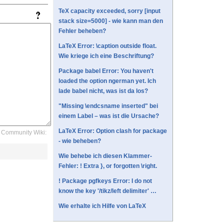
TeX capacity exceeded, sorry [input
stack size=5000] - wie kann man den
Fehler beheben?
LaTeX Error: \caption outside float.
Wie kriege ich eine Beschriftung?
Package babel Error: You haven't
loaded the option ngerman yet. Ich
lade babel nicht, was ist da los?
"Missing \endcsname inserted" bei
einem Label – was ist die Ursache?
LaTeX Error: Option clash for package
Community Wiki:
- wie beheben?
Wie behebe ich diesen Klammer-
Fehler: ! Extra }, or forgotten \right.
! Package pgfkeys Error: I do not
know the key '/tikz/left delimiter' …
Wie erhalte ich Hilfe von LaTeX