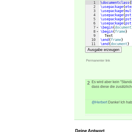
1
\documentclass
{
2
\usepackage
{
ete
3
\usepackage
{
mul
4
\usepackage
{
pst
5
\usepackage
{
pst
6
\usepackage
{
pst
7
\begin
{
document
8
\begin
{
frame
}
9
  Text
10
\end
{
frame
}
11
\end
{
document
}
Ausgabe erzeugen
Permanenter link
Es wird aber kein "Stand
2
dass diese die zusätzlich
@Herbert
Danke! Ich hab
Deine Antwort