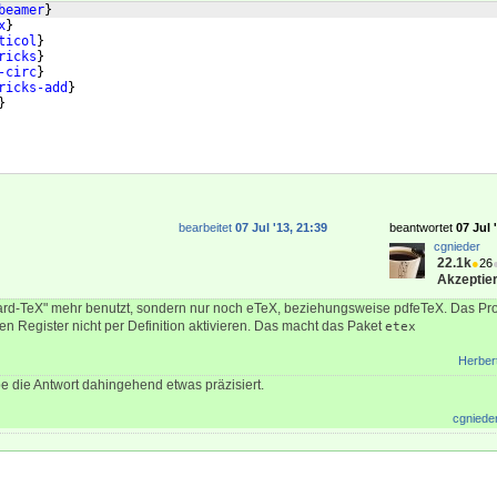
beamer
}
x
}
ticol
}
ricks
}
-circ
}
ricks-add
}
}
bearbeitet
07 Jul '13, 21:39
beantwortet
07 Jul 
cgnieder
22.1k
●
26
Akzeptier
ard-TeX" mehr benutzt, sondern nur noch eTeX, beziehungsweise pdfeTeX. Das Prob
en Register nicht per Definition aktivieren. Das macht das Paket
etex
Herber
e die Antwort dahingehend etwas präzisiert.
cgniede