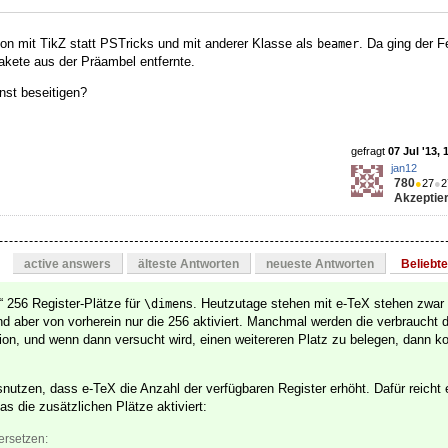
on mit TikZ statt PSTricks und mit anderer Klasse als
. Da ging der 
beamer
Pakete aus der Präambel entfernte.
nst beseitigen?
gefragt
07 Jul '13, 
jan12
780
●
27
●
2
Akzeptier
active answers
älteste Antworten
neueste Antworten
Beliebt
“ 256 Register-Plätze für
s. Heutzutage stehen mit e-TeX stehen zwar 
\dimen
nd aber von vorherein nur die 256 aktiviert. Manchmal werden die verbraucht 
on, und wenn dann versucht wird, einen weitereren Platz zu belegen, dann k
nutzen, dass e-TeX die Anzahl der verfügbaren Register erhöht. Dafür reicht 
as die zusätzlichen Plätze aktiviert:
ersetzen: