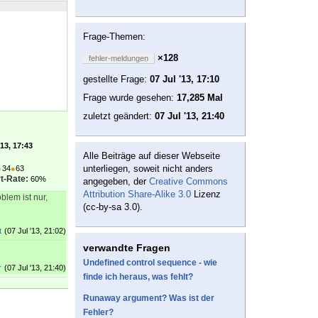
Frage-Themen:
×128
fehler-meldungen
gestellte Frage:
07 Jul '13, 17:10
Frage wurde gesehen:
17,285 Mal
zuletzt geändert:
07 Jul '13, 21:40
'13, 17:43
Alle Beiträge auf dieser Webseite
unterliegen, soweit nicht anders
●
34
●
63
t-Rate:
60%
angegeben, der
Creative Commons
Attribution Share-Alike 3.0
Lizenz
lem ist nur,
(cc-by-sa 3.0).
t
(07 Jul '13, 21:02)
verwandte Fragen
Undefined control sequence - wie
r
(07 Jul '13, 21:40)
finde ich heraus, was fehlt?
Runaway argument? Was ist der
Fehler?