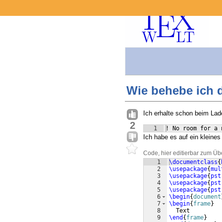
Wie behebe ich d
Ich erhalte schon beim Lad
2
1
! No room for a 
Ich habe es auf ein kleine
Code, hier editierbar zum Üb
1
\documentclass
{
2
\usepackage
{
mul
3
\usepackage
{
pst
4
\usepackage
{
pst
5
\usepackage
{
pst
6
\begin
{
document
7
\begin
{
frame
}
8
  Text
9
\end
{
frame
}