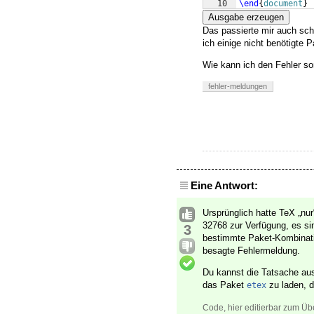
10
\end
{
document
}
Ausgabe erzeugen
Das passierte mir auch sch
ich einige nicht benötigte 
Wie kann ich den Fehler so
fehler-meldungen
Eine Antwort:
Ursprünglich hatte TeX „nur
32768 zur Verfügung, es si
3
bestimmte Paket-Kombinati
besagte Fehlermeldung.
Du kannst die Tatsache aus
das Paket
zu laden, d
etex
Code, hier editierbar zum Üb