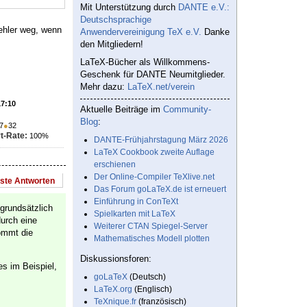
Mit Unterstützung durch
DANTE e.V.:
Deutschsprachige
Fehler weg, wenn
Anwendervereinigung TeX e.V.
Danke
den Mitgliedern!
LaTeX-Bücher als Willkommens-
Geschenk für DANTE Neumitglieder.
Mehr dazu:
LaTeX.net/verein
17:10
Aktuelle Beiträge im
Community-
Blog
:
7
●
32
t-Rate:
100%
DANTE-Frühjahrstagung März 2026
LaTeX Cookbook zweite Auflage
erschienen
Der Online-Compiler TeXlive.net
este Antworten
Das Forum goLaTeX.de ist erneuert
Einführung in ConTeXt
grundsätzlich
Spielkarten mit LaTeX
durch eine
Weiterer CTAN Spiegel-Server
ommt die
Mathematisches Modell plotten
Diskussionsforen:
es im Beispiel,
goLaTeX
(Deutsch)
LaTeX.org
(Englisch)
TeXnique.fr
(französisch)