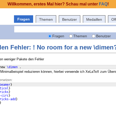
Willkommen, erstes Mal hier? Schau mal unter
FAQ
!
Fragen
Themen
Benutzer
Medaillen
Of
Fragen
Themen
Benutzer
en Fehler: ! No room for a new \dimen
en weniger Pakete den Fehler
new 
\dimen
 .
s Minimalbeispiel reduzieren können, hierbei verwende ich XeLaTeX zum Über
ersetzen:
beamer
}
ticol
}
ricks
}
-circ
}
ricks-add
}
}