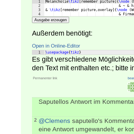
1
Melancholie
\tikz
[
remember picture
]
{
\node
(
2
   & ~ & h
3
& 
\tikz
[
remember picture,overlay
]
{
\node
(
W
4
   & Firma
Ausgabe erzeugen
Außerdem benötigt:
Open in Online-Editor
1
\usepackage
{
tikz
}
Es gibt verschiedene Möglichkeit
den Text mit enthalten etc.; bitte 
Permanenter link
bear
Saputellos Antwort im Kommentar
@Clemens
saputello's Kommentar
2
eine Antwort umgewandelt, er kon