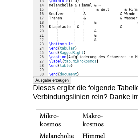
13
\cmidrule
{
1-3
}
14
Melancholie & Himmel & ~                 
15
  & Welt       & Firm
16
Seufzer         &                & Winde 
17
Tränen          &                & Wasser
18
 &                   
19
Klagelaute   &                   &       
20
 &                   
21
 &                   
22
 &                   
23
\bottomrule
24
\end
{
tabular
}
25
\end
{
RaggedRight
}
26
\caption
{
Aufgliederung des Schmerzes im M
27
\label
{
tab:mikrokosmos
}
28
\end
{
table
}
29
30
\end
{
document
}
Ausgabe erzeugen
Dieses ergibt die folgende Tabell
Verbindungslinien rein? Danke i