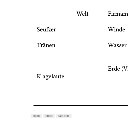
linien
pfeile
tabellen