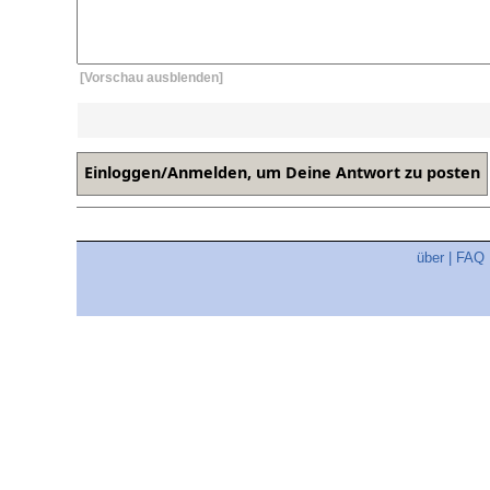
[Vorschau ausblenden]
über
|
FAQ