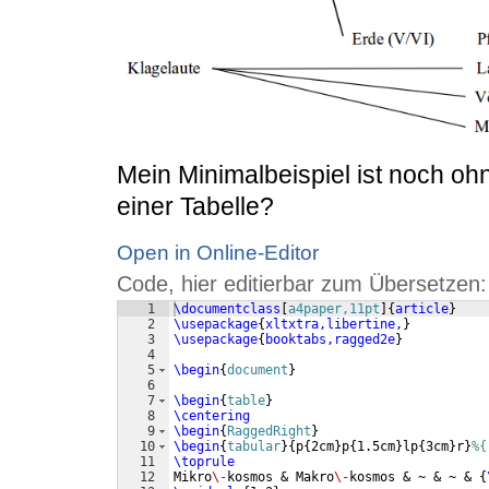
Mein Minimalbeispiel ist noch oh
einer Tabelle?
Open in Online-Editor
Code, hier editierbar zum Übersetzen:
1
\documentclass
[
a4paper,11pt
]
{
article
}
2
\usepackage
{
xltxtra,libertine,
}
3
\usepackage
{
booktabs,ragged2e
}
4
5
\begin
{
document
}
6
7
\begin
{
table
}
8
\centering
9
\begin
{
RaggedRight
}
10
\begin
{
tabular
}
{
p
{
2cm
}
p
{
1.5cm
}
lp
{
3cm
}
r
}
%{
11
\toprule
12
Mikro
\-
kosmos & Makro
\-
kosmos & ~ & ~ & 
{