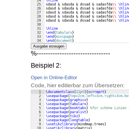
24
\hline
25
sdasd & sdasda & dssad & sadasfda
\\
\hlin
26
sdasd & sdasda & dssad & sadasfda
\\
\hlin
27
sdasd & sdasda & dssad & sadasfda
\\
\hlin
28
sdasd & sdasda & dssad & sadasfda
\\
\hlin
29
sdasd & sdasda & dssad & sadasfda
\\
\hlin
30
31
\hline
32
\end
{
tabularx
}
33
\end
{
minipage
}
34
\end
{
document
}
Ausgabe erzeugen
%--------------------------------
Beispiel 2:
Open in Online-Editor
Code, hier editierbar zum Übersetzen:
1
\documentclass
[
11pt
]
{
scrreprt
}
2
\usepackage
[
top=2cm,left=3cm,right=3cm,bo
3
\usepackage
{
graphicx
}
4
\usepackage
{
tabularx
}
5
\usepackage
{
booktabs
}
%für schöne Linien 
6
\usepackage
{
paralist
}
7
\usepackage
{
tikz
}
8
\usepackage
{
longtable
}
9
\usetikzlibrary
{
mindmap,trees
}
10
\usetikzlibrary
{
matrix
}