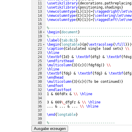
11
\usetikzlibrary
{
decorations.pathreplacing
12
\usetikzlibrary
{
positioning,shadings
}
13
\newcolumntype
{
L
}
[
1
]
{
>
{
\raggedright\let\n
14
\newcolumntype
{
C
}
[
1
]
{
>
{
\centering\let\new
15
\newcolumntype
{
R
}
[
1
]
{
>
{
\raggedleft\let\ne
16
17
%----------------------------------------
18
\begin
{
document
}
19
%----------------------------------------
20
\label
{
tab:BLS
}
21
\begin
{
longtable
}
{
@
{
\extracolsep
{
\fill
}}
|
22
\caption
{
Calculated single load sets
}
\\
23
\hline
24
\textbf
{
Id
}
 & 
\textbf
{
dfg
}
 & 
\textbf
{
fdsg
25
\endfirsthead
26
\multicolumn
{
3
}
{
c
}
{(
fdgfdg
)}
\\
27
\hline
28
\textbf
{
fdg
}
 & 
\textbf
{
fdg
}
 & 
\textbf
{
dfg
29
\endhead
30
\multicolumn
{
3
}
{
c
}
{(
To be continued
)}
31
\endfoot
32
\endlastfoot
33
1 & 66fdFx & 
\\
\hline
34
35
3 & 669
\_
dfgFz & 
\\
\hline
36
... & ... & ... 
\\
\hline
37
38
\end
{
longtable
}
39
40
%--------------------------------
41
\end
{
document
}
Ausgabe erzeugen