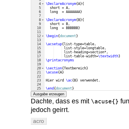
4
\DeclareAcronym
{
A
}
{
5
  short = A,
6
  long  = AAAAAAA
}
7
8
\DeclareAcronym
{
B
}
{
9
  short = B,
10
  long  = BBBBBB
}
11
12
\begin
{
document
}
13
14
\acsetup
{
list-type=table,
15
 list-style=longtable,
16
 list-heading=section*,
17
 list-table-width=
\textwidth
}
18
\printacronyms
19
20
\section
{
Textbereich
}
21
\acuse
{
A
}
22
23
Hier wird 
\ac
{
B
}
 verwendet.
24
25
\end
{
document
}
Ausgabe erzeugen
Dachte, dass es mit
fun
\acuse{}
jedoch geirrt.
acro