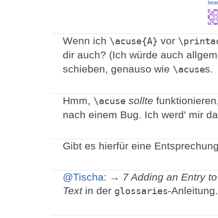
bear
Wenn ich
vor
\acuse{A}
\printa
dir auch? (Ich würde auch allge
schieben, genauso wie
s.
\acuse
Hmm,
sollte
funktionieren
\acuse
nach einem Bug. Ich werd' mir d
Gibt es hierfür eine Entsprechun
@Tischa
: →
7 Adding an Entry t
Text
in der
-Anleitung.
glossaries