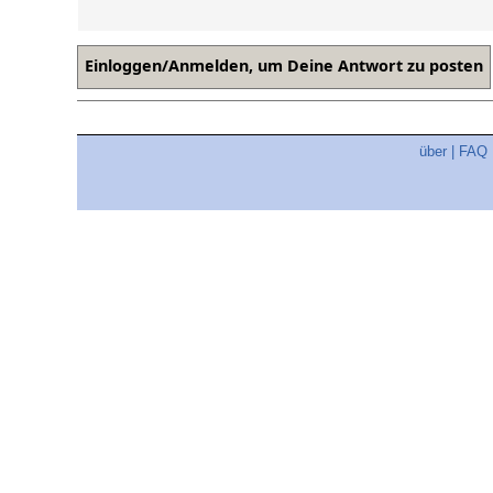
über
|
FAQ