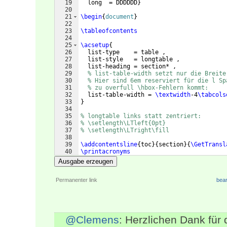
19
  long  = DDDDDD
}
20
21
\begin
{
document
}
22
23
\tableofcontents
24
25
\acsetup
{
26
  list-type    = table ,
27
  list-style   = longtable ,
28
  list-heading = section* ,
29
% list-table-width setzt nur die Breite
30
% Hier sind 6em reserviert für die l Sp
31
% zu overfull \hbox-Fehlern kommt:
32
  list-table-width = 
\textwidth
-4
\tabcols
33
}
34
35
% longtable links statt zentriert:
36
% \setlength\LTleft{0pt}
37
% \setlength\LTright\fill
38
39
\addcontentsline
{
toc
}
{
section
}
{
\GetTransl
40
\printacronyms
41
Ausgabe erzeugen
Permanenter link
bear
@Clemens
: Herzlichen Dank für