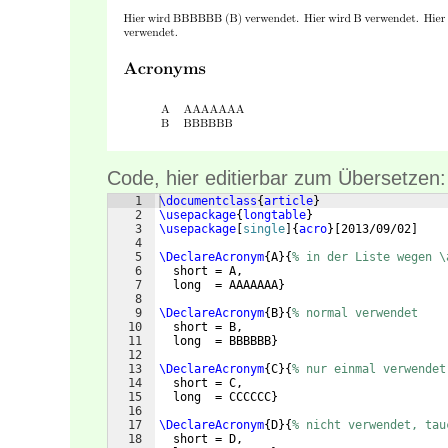
Code, hier editierbar zum Übersetzen:
1
\documentclass
{
article
}
2
\usepackage
{
longtable
}
3
\usepackage
[
single
]
{
acro
}
[
2013/09/02
]
4
5
\DeclareAcronym
{
A
}
{
% in der Liste wegen \
6
  short = A,
7
  long  = AAAAAAA
}
8
9
\DeclareAcronym
{
B
}
{
% normal verwendet
10
  short = B,
11
  long  = BBBBBB
}
12
13
\DeclareAcronym
{
C
}
{
% nur einmal verwendet
14
  short = C,
15
  long  = CCCCCC
}
16
17
\DeclareAcronym
{
D
}
{
% nicht verwendet, tau
18
  short = D,