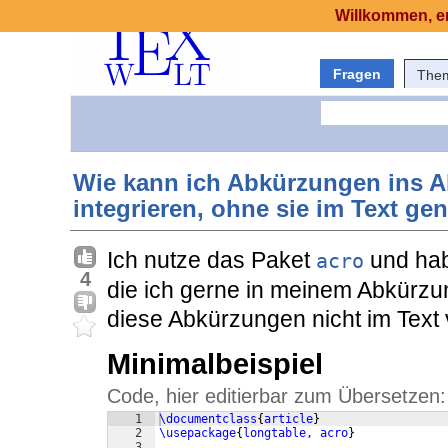
Willkommen, er
Fragen
The
Wie kann ich Abkürzungen ins A
integrieren, ohne sie im Text ge
Ich nutze das Paket
und hab
acro
4
die ich gerne in meinem Abkürzun
diese Abkürzungen nicht im Text
Minimalbeispiel
Code, hier editierbar zum Übersetzen:
1
\documentclass
{
article
}
2
\usepackage
{
longtable, acro
}
3