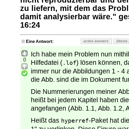
nicht reproduzierbar und der
zu liefern, mit dem das Pro
damit analysierbar wäre." g
16:24
Eine Antwort:
active answers
älteste
Ich habe mein Problem nun mithil
0
Hilfedatei (
) lösen können, da
.lof
immer nur die Abbildungen 1 - 4 
die Abb. sind die im Dokument fun
Die Nummerierungen meiner Abb
heißt bei jedem Kapitel haben d
angefangen (Abb. 1.1, Abb. 1.2, A
Heißt das
-Paket hat di
hyperref