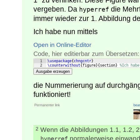
1" zu verlinken. Diese Figure war
vergeben. Da
die Mehr
hyperref
immer wieder zur 1. Abbildung de
Ich habe nun mittels
Open in Online-Editor
Code, hier editierbar zum Übersetzen:
1
\usepackage
{
chngcntr
}
2
\counterwithout
{
figure
}
{
section
}
%Ich habe
Ausgabe erzeugen
die Nummerierung auf durchgäng
funktioniert!
Permanenter link
bear
Wenn die Abbildungen 1.1, 1.2, 2
2
normalerweise einwandf
hyperref