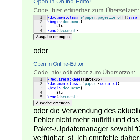
Open in Online-Editor
Code, hier editierbar zum Übersetzen:
1
\documentclass
[
a4paper,pagesize=off
]
{
scrar
2
\begin
{
document
}
3
    Bla
4
\end
{
document
}
Ausgabe erzeugen
oder
Open in Online-Editor
Code, hier editierbar zum Übersetzen:
1
\RequirePackage
{
luatex85
}
2
\documentclass
[
a4paper
]
{
scrartcl
}
3
\begin
{
document
}
4
    Bla
5
\end
{
document
}
Ausgabe erzeugen
oder die Verwendung des aktuell
Fehler nicht mehr auftritt und da
Paket-/Updatemanager sowohl fü
verfügbar ist. Ich empfehle daher