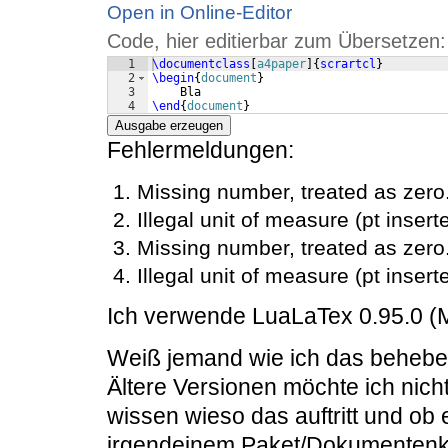
Open in Online-Editor
Code, hier editierbar zum Übersetzen:
1
\documentclass
[
a4paper
]
{
scrartcl
}
2
\begin
{
document
}
3
    Bla
4
\end
{
document
}
Ausgabe erzeugen
Fehlermeldungen:
Missing number, treated as zer
Illegal unit of measure (pt inser
Missing number, treated as zer
Illegal unit of measure (pt inser
Ich verwende LuaLaTex 0.95.0 (M
Weiß jemand wie ich das behebe
Ältere Versionen möchte ich nich
wissen wieso das auftritt und ob 
irgendeinem Paket/Dokumentenkla