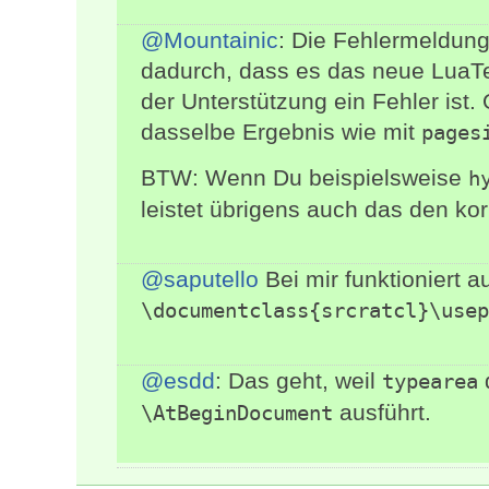
@Mountainic
: Die Fehlermeldung
dadurch, dass es das neue LuaTeX
der Unterstützung ein Fehler ist.
dasselbe Ergebnis wie mit
pages
BTW: Wenn Du beispielsweise
h
leistet übrigens auch das den ko
@saputello
Bei mir funktioniert a
\documentclass{srcratcl}\usep
@esdd
: Das geht, weil
typearea
ausführt.
\AtBeginDocument