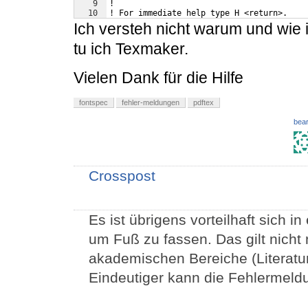
9
!
10
! For immediate help type H <return>.
Ich versteh nicht warum und wie 
tu ich Texmaker.
Vielen Dank für die Hilfe
fontspec
fehler-meldungen
pdftex
bear
Crosspost
Es ist übrigens vorteilhaft sich 
um Fuß zu fassen. Das gilt nicht n
akademischen Bereiche (Literatu
Eindeutiger kann die Fehlermeldu