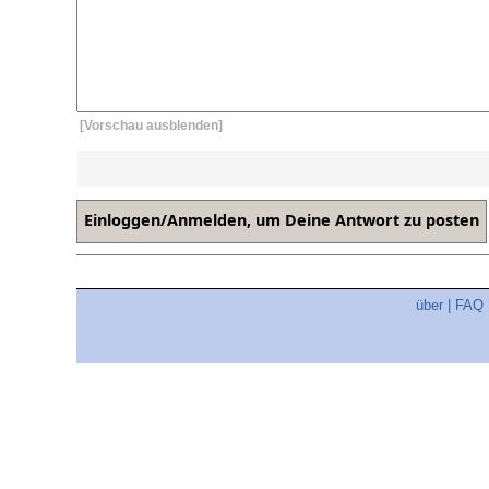
[Vorschau ausblenden]
über
|
FAQ