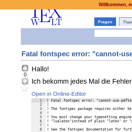
Willkommen, er
Fragen
The
Fatal fontspec error: "cannot-us
Hallo!
0
Ich bekomm jedes Mal die Fehle
Open in Online-Editor
1
! Fatal fontspec error: "cannot-use-pdfte
2
!
3
! The fontspec package requires either Xe
4
!
5
! You must change your typesetting engine
6
! "lualatex"instead of plain "latex" or "
7
!
8
! See the fontspec documentation for furt