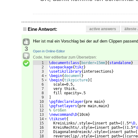
Eine Antwort:
active answers
älteste
Hier ist mal ein Vorschlag bei der auf dem Clippen passend
3
Open in Online-Editor
Code, hier editierbar zum Übersetzen:
1
\documentclass
[
border=15mm
]
{
standalone
}
2
\usepackage
{
tikz
}
3
\usetikzlibrary
{
intersections
}
4
\begin
{
document
}
5
\begin
{
tikzpicture
}
[
6
  scale=0.5,
7
  very thick,
8
  fill opacity=.5
9
]
10
\pgfdeclarelayer
{
pre main
}
11
\pgfsetlayers
{
pre main,main
}
12
% Größen
13
\newcommand\D
{
10cm
}
14
\tikzset
{
15
  KreisLinks/.style=
{
insert path=
{(
.5*
\D
,
16
  KreisRechts/.style=
{
insert path=
{(
1.5*
\
17
  Diagonalendreieck/.style=
{
insert path=
{
18
  reverseclip/.style=
{
insert path=
{(
curre