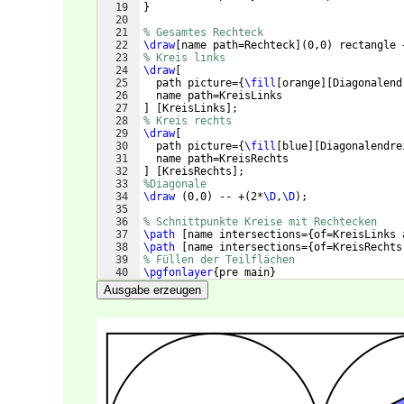
19
}
20
21
% Gesamtes Rechteck
22
\draw
[
name path=Rechteck
]
(
0,0
)
 rectangle 
23
% Kreis links
24
\draw
[
25
  path picture=
{
\fill
[
orange
]
[
Diagonalend
26
  name path=KreisLinks
27
]
[
KreisLinks
]
;
28
% Kreis rechts
29
\draw
[
30
  path picture=
{
\fill
[
blue
]
[
Diagonalendre
31
  name path=KreisRechts
32
]
[
KreisRechts
]
;
33
%Diagonale
34
\draw
(
0,0
)
 -- +
(
2*
\D
,
\D
)
;
35
36
% Schnittpunkte Kreise mit Rechtecken
37
\path
[
name intersections=
{
of=KreisLinks 
38
\path
[
name intersections=
{
of=KreisRechts
39
% Füllen der Teilflächen
40
\pgfonlayer
{
pre main
}
41
\begin
{
scope
}
Ausgabe erzeugen