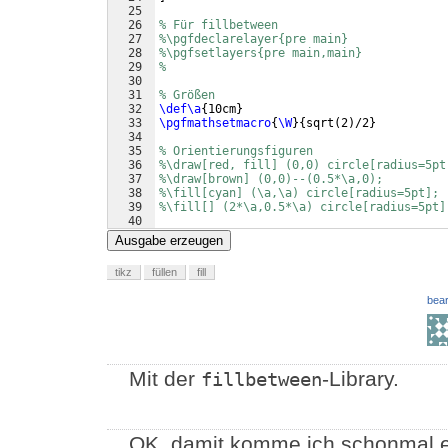
25
26
% Für fillbetween
27
%\pgfdeclarelayer{pre main}
28
%\pgfsetlayers{pre main,main}
29
%
30
31
% Größen
32
\def\a
{
10cm
}
33
\pgfmathsetmacro
{
\W
}
{
sqrt
(
2
)
/2
}
34
35
% Orientierungsfiguren
36
%\draw[red, fill] (0,0) circle[radius=5pt
37
%\draw[brown] (0,0)--(0.5*\a,0);
38
%\fill[cyan] (\a,\a) circle[radius=5pt];
39
%\fill[] (2*\a,0.5*\a) circle[radius=5pt]
40
41
% Gesamtes Rechteck
Ausgabe erzeugen
tikz
füllen
fill
bear
Mit der
-Library.
fillbetween
OK, damit komme ich schonmal etw