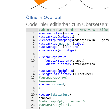
Öffne in Overleaf
Code, hier editierbar zum Übersetzen:
1
%\documentclass[border=15mm, varwidth]{st
2
\documentclass
{
scrreprt
}
3
\usepackage
{
selinput
}
4
\SelectInputMappings
{
adieresis=
{
ä
}
,  germ
5
\usepackage
[
ngerman
]
{
babel
}
6
\usepackage
[
T1
]
{
fontenc
}
7
\usepackage
{
microtype
}
8
9
\usepackage
{
tikz
}
10
\usetikzlibrary
{
shapes
}
11
\usetikzlibrary
{
intersections
}
12
13
\usepackage
{
pgfplots
}
14
\usepgfplotslibrary
{
fillbetween
}
15
%\usepackage{mwe}
16
%=========
17
\begin
{
document
}
18
%=========
19
20
\begin
{
tikzpicture
}
[
21
scale=0.5,
22
%outer sep=0pt, inner sep=0pt,
23
%QUADRAT/.style={},
24
]