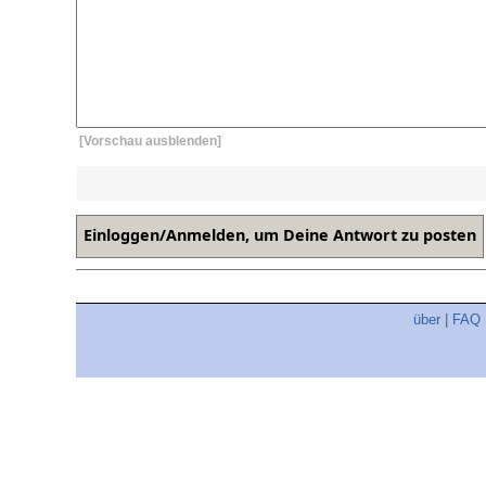
[Vorschau ausblenden]
über
|
FAQ