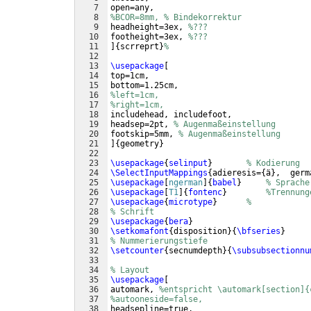
7
open=any,
8
%BCOR=8mm, % Bindekorrektur
9
headheight=3ex, 
%???
10
footheight=3ex, 
%???
11
]
{
scrreprt
}
%
12
13
\usepackage
[
14
top=1cm, 
15
bottom=1.25cm,
16
%left=1cm,
17
%right=1cm,
18
includehead, includefoot, 
19
headsep=2pt, 
% Augenmaßeinstellung
20
footskip=5mm, 
% Augenmaßeinstellung
21
]
{
geometry
}
22
23
\usepackage
{
selinput
}
% Kodierung
24
\SelectInputMappings
{
adieresis=
{
ä
}
,  germ
25
\usepackage
[
ngerman
]
{
babel
}
% Sprache
26
\usepackage
[
T1
]
{
fontenc
}
%Trennung
27
\usepackage
{
microtype
}
%
28
% Schrift
29
\usepackage
{
bera
}
30
\setkomafont
{
disposition
}
{
\bfseries
}
31
% Nummerierungstiefe
32
\setcounter
{
secnumdepth
}
{
\subsubsectionnu
33
34
% Layout
35
\usepackage
[
36
automark, 
%entspricht \automark[section]{
37
%autooneside=false,
38
headsepline=true,