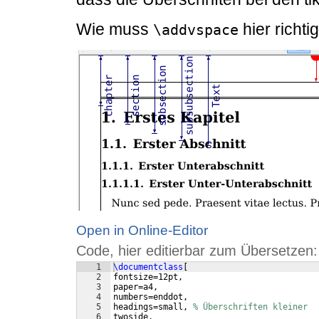
Wie muss
hier richt
\addvspace
Open in Online-Editor
Code, hier editierbar zum Übersetzen:
1
\documentclass
[
2
fontsize=12pt, 
3
paper=a4,
4
numbers=enddot,
5
headings=small, 
% Überschriften kleiner
6
twoside,