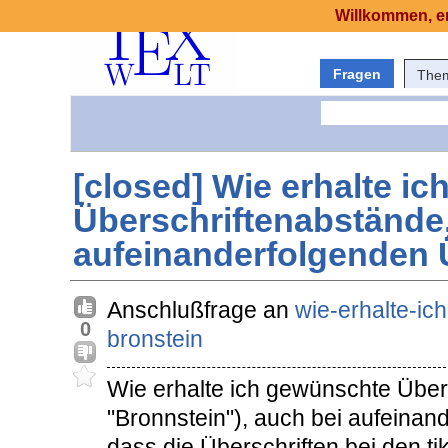
Willkommen, er
Fragen
The
[closed] Wie erhalte i
Überschriftenabstände,
aufeinanderfolgenden 
Anschlußfrage an
wie-erhalte-ic
0
bronstein
Wie erhalte ich gewünschte Über
"Bronnstein"), auch bei aufeinan
dass die Überschriften bei den t