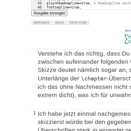
39
plainheadsepline=true, 
% headsepline auch
40
footsepline=true,
41
plainfootsepline=true, 
% footsepline auch
Ausgabe erzeugen
addvspace
layout
koma-script
ges
Verstehe ich das richtig, dass Du
zwischen aufeinander folgenden Ü
Skizze deutet nämlich sogar an,
Unterlänge der
-Übersch
\chapter
ich das ohne Nachmessen nicht s
extrem dicht), was ich für unwahr
Ich habe jetzt einmal nachgemes
1
skizzierst würde bei den gegebe
Überschriften stark
in einander
ge