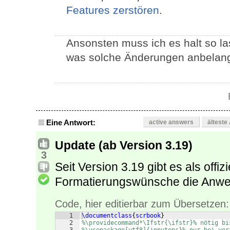
Features zerstören
.
Ansonsten muss ich es halt so lass
was solche Änderungen anbelang
Eine Antwort:
active answers
älteste
Update (ab Version 3.19)
3
Seit Version 3.19 gibt es als offizi
Formatierungswünsche die Anw
Code, hier editierbar zum Übersetzen:
1
\documentclass
{
scrbook
}
2
%\providecommand*\Ifstr{\ifstr}% nötig bi