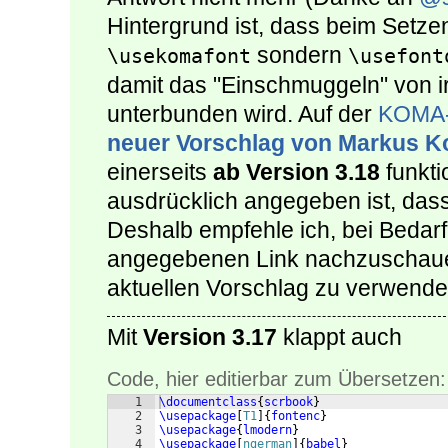
Hintergrund ist, dass beim Setzen
sondern
\usekomafont
\usefont
damit das "Einschmuggeln" von 
unterbunden wird. Auf der
KOMA-
neuer Vorschlag von Markus 
einerseits
ab Version 3.18
funkti
ausdrücklich angegeben ist, dass
Deshalb empfehle ich, bei Bedar
angegebenen Link nachzuschau
aktuellen Vorschlag zu verwende
Mit
Version 3.17
klappt auch
Code, hier editierbar zum Übersetzen:
1
\documentclass
{
scrbook
}
2
\usepackage
[
T1
]
{
fontenc
}
3
\usepackage
{
lmodern
}
4
\usepackage
[
ngerman
]
{
babel
}