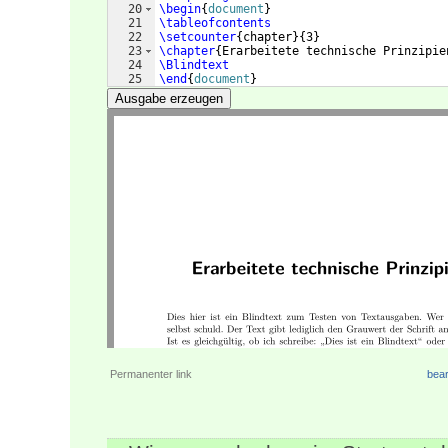
20
\begin
{
document
}
21
\tableofcontents
22
\setcounter
{
chapter
}
{
3
}
23
\chapter
{
Erarbeitete technische Prinzipie
24
\Blindtext
25
\end
{
document
}
Ausgabe erzeugen
Permanenter link
bear