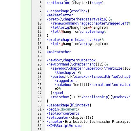
5
\setkomafont
{
chapter
}
{
\huge
}
6
7
\usepackage
{
etoolbox
}
8
\makeatletter
9
\preto
{
\chapterheadstartvskip
}
{
%
10
\renewcommand\raggedchapter\raggedleft
%
11
\let\orig
@hangfrom
\@
hangfrom
12
\let
\@
hangfrom
\chapterhang
%
13
}
14
\preto\chapterheadendvskip
{
%
15
\let
\@
hangfrom
\orig
@hangfrom
16
}
17
\makeatother
18
19
\newbox\chapternumberbox
20
\newcommand
{
\chapterhang
}
[
2
]
{
%
21
\savebox\chapternumberbox
{
\fontsize
{
100
22
\thechapter
}
%
23
\parbox
[
t
]
{
\dimexpr\linewidth
-
\wd\chapt
24
\raggedleft
25
\makebox
[
1em
]
[
l
]
{
\normalfont\normalsi
26
    #2
%
27
}
\quad
28
\raisebox
{
-1.75
\baselineskip
}
{
\usebox\c
29
}
30
\usepackage
{
blindtext
}
31
\begin
{
document
}
32
\tableofcontents
33
\setcounter
{
chapter
}
{
3
}
34
\chapter
{
Erarbeitete technische Prinzipie
35
\KOMAScriptVersion
36