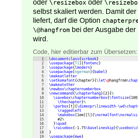
oder
oder
\resizebox
\resizebo
selbst skaliert werden. Damit d
liefert, darf die Option
chapterpr
bei der Ausgabe der 
\@hangfrom
wird.
Code, hier editierbar zum Übersetzen:
1
\documentclass
{
scrbook
}
2
\usepackage
[
T1
]
{
fontenc
}
3
\usepackage
{
lmodern
}
4
\usepackage
[
ngerman
]
{
babel
}
5
\makeatletter
6
\setkomafont
{
chapter
}
{
\let
\@
hangfrom
\chap
7
\makeatother
8
\newbox\chapternumberbox
9
\newcommand
{
\chapterhang
}
[
2
]
{
%
10
\savebox\chapternumberbox
{
\fontsize
{
100
11
\thechapter
}
%
12
\parbox
[
t
]
{
\dimexpr\linewidth
-
\wd\chapt
13
\raggedleft
14
\makebox
[
1em
]
[
l
]
{
\normalfont\normalsi
15
    #2
%
16
}
\quad
17
\raisebox
{
-1.75
\baselineskip
}
{
\usebox\c
18
}
19
\usepackage
{
mwe
}