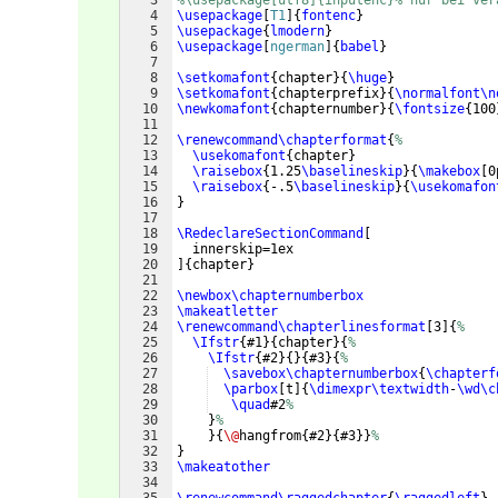
3
%\usepackage[utf8]{inputenc}% nur bei ver
4
\usepackage
[
T1
]
{
fontenc
}
5
\usepackage
{
lmodern
}
6
\usepackage
[
ngerman
]
{
babel
}
7
8
\setkomafont
{
chapter
}
{
\huge
}
9
\setkomafont
{
chapterprefix
}
{
\normalfont\n
10
\newkomafont
{
chapternumber
}
{
\fontsize
{
100
11
12
\renewcommand\chapterformat
{
%
13
\usekomafont
{
chapter
}
14
\raisebox
{
1.25
\baselineskip
}
{
\makebox
[
0
15
\raisebox
{
-.5
\baselineskip
}
{
\usekomafon
16
}
17
18
\RedeclareSectionCommand
[
19
  innerskip=1ex
20
]
{
chapter
}
21
22
\newbox\chapternumberbox
23
\makeatletter
24
\renewcommand\chapterlinesformat
[
3
]
{
%
25
\Ifstr
{
#1
}
{
chapter
}
{
%
26
\Ifstr
{
#2
}
{
}
{
#3
}
{
%
27
\savebox\chapternumberbox
{
\chapterf
28
\parbox
[
t
]
{
\dimexpr\textwidth
-
\wd\c
29
\quad
#2
%
30
}
%
31
}
{
\@
hangfrom
{
#2
}
{
#3
}}
%
32
}
33
\makeatother
34