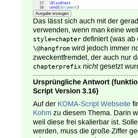
37
\Blindtext
38
\end
{
document
}
Ausgabe erzeugen
Das lässt sich auch mit der gera
verwenden, wenn man keine weit
definiert (was ab 
style=chapter
wird jedoch immer no
\@hangfrom
zweckentfremdet, der auch nur d
nicht
gesetzt wur
chapterprefix
Ursprüngliche Antwort (funktio
Script Version 3.16)
Auf der
KOMA-Script Webseite
fi
Kohm
zu diesem Thema. Darin w
weil diese frei skalierbar ist. Sol
werden, muss die große Ziffer ge