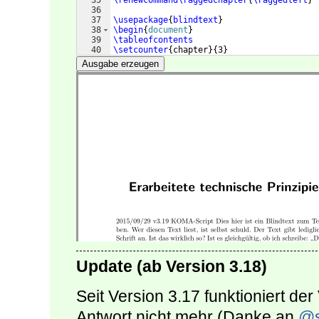
35
\renewcommand\raggedchapter
{
\raggedleft
}
36
37
\usepackage
{
blindtext
}
38
\begin
{
document
}
39
\tableofcontents
40
\setcounter
{
chapter
}
{
3
}
41
\chapter
{
Erarbeitete technische Prinzipie
Ausgabe erzeugen
Update (ab Version 3.18)
Seit Version 3.17 funktioniert de
Antwort nicht mehr (Danke an
@s