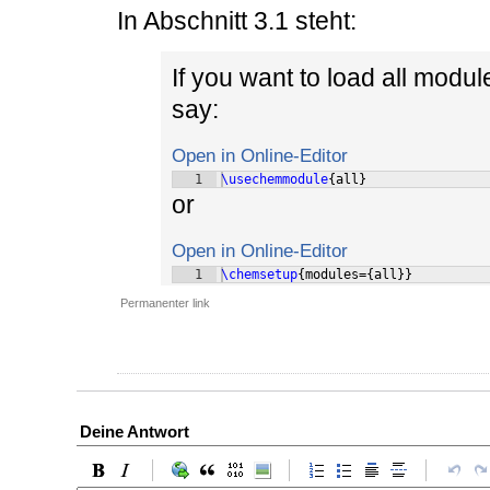
In Abschnitt 3.1 steht:
If you want to load all modu
say:
Open in Online-Editor
1
\usechemmodule
{
all
}
or
Open in Online-Editor
1
\chemsetup
{
modules=
{
all
}}
Permanenter link
Deine Antwort