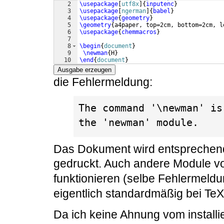
2
\usepackage
[
utf8x
]
{
inputenc
}
3
\usepackage
[
ngerman
]
{
babel
}
4
\usepackage
{
geometry
}
5
\geometry
{
a4paper, top=2cm, bottom=2cm, l
6
\usepackage
{
chemmacros
}
7
8
\begin
{
document
}
9
\newman
{
H
}
10
\end
{
document
}
Ausgabe erzeugen
die Fehlermeldung:
The command '\newman' is
the 'newman' module.
Das Dokument wird entsprechen
gedruckt. Auch andere Module 
funktionieren (selbe Fehlermeldu
eigentlich standardmäßig bei TeXL
Da ich keine Ahnung vom installi