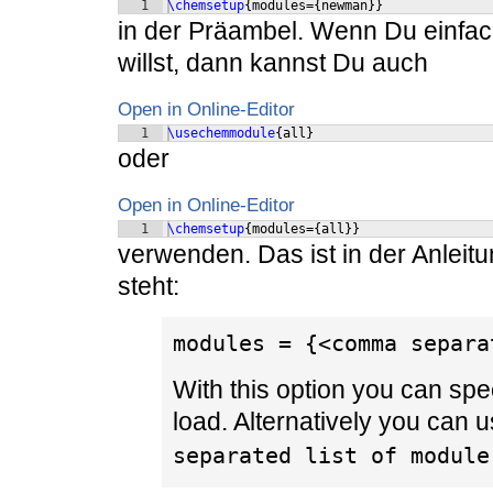
1
\chemsetup
{
modules=
{
newman
}}
in der Präambel. Wenn Du einfac
willst, dann kannst Du auch
Open in Online-Editor
1
\usechemmodule
{
all
}
oder
Open in Online-Editor
1
\chemsetup
{
modules=
{
all
}}
verwenden. Das ist in der Anleitu
steht:
modules = {<comma separa
With this option you can sp
load. Alternatively you can 
separated list of module