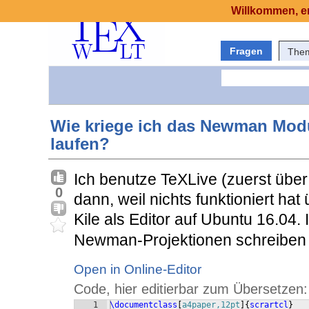
Willkommen, er
Fragen
The
Wie kriege ich das Newman Mod
laufen?
Ich benutze TeXLive (zuerst über di
0
dann, weil nichts funktioniert hat 
Kile als Editor auf Ubuntu 16.04.
Newman-Projektionen schreiben 
Open in Online-Editor
Code, hier editierbar zum Übersetzen:
1
\documentclass
[
a4paper,12pt
]
{
scrartcl
}