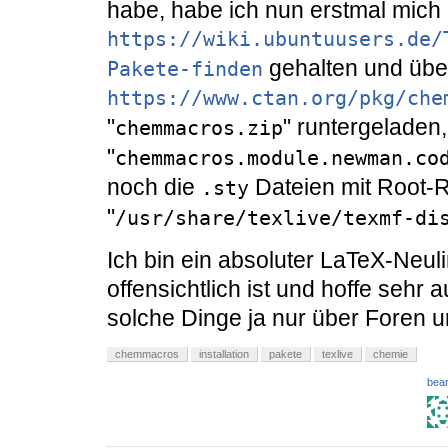
habe, habe ich nun erstmal mich 
https://wiki.ubuntuusers.de/
gehalten und übe
Pakete-finden
https://www.ctan.org/pkg/che
"
" runtergeladen,
chemmacros.zip
"
chemmacros.module.newman.co
noch die
Dateien mit Root-
.sty
"
/usr/share/texlive/texmf-di
Ich bin ein absoluter LaTeX-Neuli
offensichtlich ist und hoffe sehr 
solche Dinge ja nur über Foren u
chemmacros
installation
pakete
texlive
chemie
bear