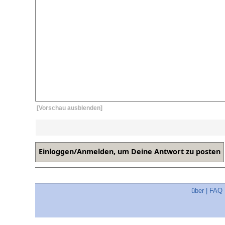
[Vorschau ausblenden]
über
|
FAQ