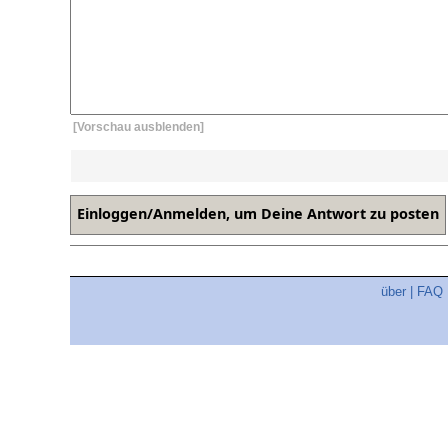
[Vorschau ausblenden]
über
|
FAQ