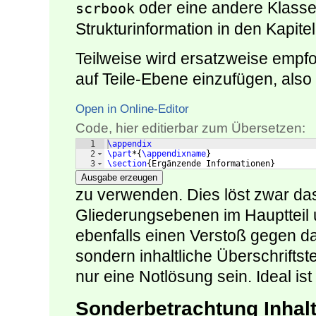
oder eine andere Klasse 
scrbook
Strukturinformation in den Kapite
Teilweise wird ersatzweise empfoh
auf Teile-Ebene einzufügen, also
Open in Online-Editor
Code, hier editierbar zum Übersetzen:
1
\appendix
2
\part
*
{
\appendixname
}
3
\section
{
Ergänzende Informationen
}
Ausgabe erzeugen
zu verwenden. Dies löst zwar das
Gliederungsebenen im Hauptteil u
ebenfalls einen Verstoß gegen das
sondern inhaltliche Überschrifts
nur eine Notlösung sein. Ideal is
Sonderbetrachtung Inhal