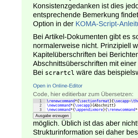
Konsistenzgedanken ist dies jed
entsprechende Bemerkung findet 
Option in der
KOMA-Script-Anlei
Bei Artikel-Dokumenten gibt es s
normalerweise nicht. Prinzipiell 
Kapitelüberschriften bei Bericht
Abschnittsüberschriften mit einer
Bei
wäre das beispiels
scrartcl
Open in Online-Editor
Code, hier editierbar zum Übersetzen:
1
\renewcommand
*
{
\sectionformat
}
{
\secapp
~
\th
2
\newcommand
*
{
\secapp
}
{
Abschnitt
}
3
\newcommand
*
{
\appendixmore
}
{
\renewcommand
*
Ausgabe erzeugen
möglich. Üblich ist das aber nich
Strukturinformation sei daher be