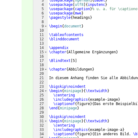
3
\usepackage
[
ngerman
]
{
babel
}
4
\usepackage
[
utf8
]
{
inputenc
}
5
\usepackage
{
caption
}
% u. a. für \captiono
6
\usepackage
{
mwe
}
7
\pagestyle
{
headings
}
8
9
\begin
{
document
}
10
11
\tableofcontents
12
\blinddocument
13
14
\appendix
15
\chapter
{
Allgemeine Ergänzungen
}
16
17
\Blindtext
[
5
]
18
19
\chapter
{
Abbildungen
}
20
21
In diesem Anhang finden Sie alle Abbildun
22
23
\bigskip\noindent
24
\begin
{
minipage
}
{
\textwidth
}
25
\centering
26
\includegraphics
{
example-image
}
27
\captionof
{
figure
}
{
Das erste Beispielbi
28
\end
{
minipage
}
29
30
\bigskip\noindent
31
\begin
{
minipage
}
{
\textwidth
}
32
\centering
33
\includegraphics
{
example-image-a
}
34
\captionof
{
figure
}
{
Ein anderes Bild. 
\b