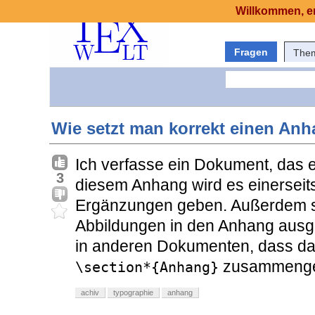
Willkommen, er
Fragen
The
Wie setzt man korrekt einen An
Ich verfasse ein Dokument, das e
3
diesem Anhang wird es einerseits
Ergänzungen geben. Außerdem so
Abbildungen in den Anhang ausge
in anderen Dokumenten, dass das 
zusammengefa
\section*{Anhang}
achiv
typographie
anhang