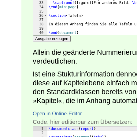
33
\captionof
{
figure
}
{
Ein anderes Bild. 
\b
34
\end
{
minipage
}
35
36
\section
{
Tafeln
}
37
38
In diesem Anhang finden Sie alle Tafeln u
39
40
\end
{
document
}
Ausgabe erzeugen
Allein die geänderte Nummerier
verdeutlichen.
Ist eine Stukturinformation denno
diese auf Kapitelebene einfach mö
den Standardklassen bereits von 
»Kapitel«, die im Anhang automa
Open in Online-Editor
Code, hier editierbar zum Übersetzen:
1
\documentclass
{
report
}
2