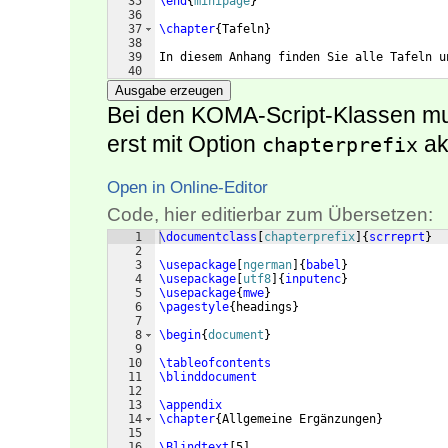
35
\end
{
minipage
}
36
37
\chapter
{
Tafeln
}
38
39
In diesem Anhang finden Sie alle Tafeln u
40
41
\end
{
document
}
Ausgabe erzeugen
Bei den KOMA-Script-Klassen mu
erst mit Option
ak
chapterprefix
Open in Online-Editor
Code, hier editierbar zum Übersetzen:
1
\documentclass
[
chapterprefix
]
{
scrreprt
}
2
3
\usepackage
[
ngerman
]
{
babel
}
4
\usepackage
[
utf8
]
{
inputenc
}
5
\usepackage
{
mwe
}
6
\pagestyle
{
headings
}
7
8
\begin
{
document
}
9
10
\tableofcontents
11
\blinddocument
12
13
\appendix
14
\chapter
{
Allgemeine Ergänzungen
}
15
16
\Blindtext
[
5
]