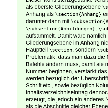
als oberste Gliederungsebene
\s
Anhang als
ei
\section{Anhang}
darunter dann mit
\subsection{
,
\subsection{Abbildungen}
\su
aufsammelt. Damit wäre nämlich f
Gliederungsebene im Anhang ni
Hauptteil
, sondern
\section
\su
Problematik, dass man dazu di
Befehle ändern muss, damit sie n
Nummer beginnen, verstärkt das 
werden bezüglich der Überschrif
Schrift etc., sowie bezüglich Kol
Inhaltsverzeichniseintrag dennoc
erzeugt, die jedoch ein andere
als die Abschnitte gleicher Ebene