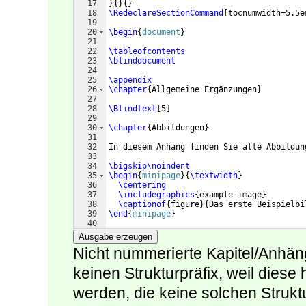
17
}
{
}
{
}
18
\RedeclareSectionCommand
[
tocnumwidth=5.5e
19
20
\begin
{
document
}
21
22
\tableofcontents
23
\blinddocument
24
25
\appendix
26
\chapter
{
Allgemeine Ergänzungen
}
27
28
\Blindtext
[
5
]
29
30
\chapter
{
Abbildungen
}
31
32
In diesem Anhang finden Sie alle Abbildun
33
34
\bigskip\noindent
35
\begin
{
minipage
}
{
\textwidth
}
36
\centering
37
\includegraphics
{
example-image
}
38
\captionof
{
figure
}
{
Das erste Beispielbi
39
\end
{
minipage
}
40
41
\bigskip\noindent
Ausgabe erzeugen
Nicht nummerierte Kapitel/Anhäng
keinen Strukturpräfix, weil diese
werden, die keine solchen Strukt