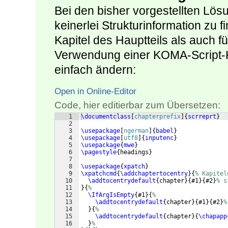
Bei den bisher vorgestellten Lösu
keinerlei Strukturinformation zu f
Kapitel des Hauptteils als auch f
Verwendung einer KOMA-Script-
einfach ändern:
Open in Online-Editor
Code, hier editierbar zum Übersetzen:
1
\documentclass
[
chapterprefix
]
{
scrreprt
}
2
3
\usepackage
[
ngerman
]
{
babel
}
4
\usepackage
[
utf8
]
{
inputenc
}
5
\usepackage
{
mwe
}
6
\pagestyle
{
headings
}
7
8
\usepackage
{
xpatch
}
9
\xpatchcmd
{
\addchaptertocentry
}
{
% Kapitel
10
\addtocentrydefault
{
chapter
}
{
#1
}
{
#2
}
% s
11
}
{
%
12
\IfArgIsEmpty
{
#1
}
{
%
13
\addtocentrydefault
{
chapter
}
{
#1
}
{
#2
}
%
14
}
{
%
15
\addtocentrydefault
{
chapter
}
{
\chapapp
16
}
%