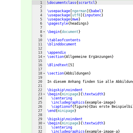
1
\documentclass
{
scrartcl
}
2
3
\usepackage
[
ngerman
]
{
babel
}
4
\usepackage
[
utf8
]
{
inputenc
}
5
\usepackage
{
mwe
}
6
\pagestyle
{
headings
}
7
8
\begin
{
document
}
9
10
\tableofcontents
11
\blinddocument
12
13
\appendix
14
\section
{
Allgemeine Ergänzungen
}
15
16
\Blindtext
[
5
]
17
18
\section
{
Abbildungen
}
19
20
In diesem Anhang finden Sie alle Abbildun
21
22
\bigskip\noindent
23
\begin
{
minipage
}
{
\textwidth
}
24
\centering
25
\includegraphics
{
example-image
}
26
\captionof
{
figure
}
{
Das erste Beispielbi
27
\end
{
minipage
}
28
29
\bigskip\noindent
30
\begin
{
minipage
}
{
\textwidth
}
31
\centering
32
\includegraphics
{
example-image-a
}