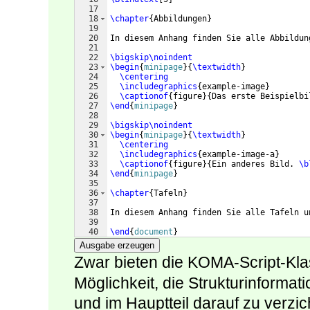
17
18
\chapter
{
Abbildungen
}
19
20
In diesem Anhang finden Sie alle Abbildun
21
22
\bigskip\noindent
23
\begin
{
minipage
}
{
\textwidth
}
24
\centering
25
\includegraphics
{
example-image
}
26
\captionof
{
figure
}
{
Das erste Beispielbi
27
\end
{
minipage
}
28
29
\bigskip\noindent
30
\begin
{
minipage
}
{
\textwidth
}
31
\centering
32
\includegraphics
{
example-image-a
}
33
\captionof
{
figure
}
{
Ein anderes Bild. 
\b
34
\end
{
minipage
}
35
36
\chapter
{
Tafeln
}
37
38
In diesem Anhang finden Sie alle Tafeln u
39
40
\end
{
document
}
Ausgabe erzeugen
Zwar bieten die KOMA-Script-Kl
Möglichkeit, die Strukturinforma
und im Hauptteil darauf zu verzi