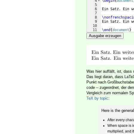
4
\begin
{
document
5
6
Ein Satz. Ein w
7
8
\nonfrenchspaci
9
Ein Satz. Ein w
10
11
\end
{
document
}
Ausgabe erzeugen
Was hier auffällt, ist, das
Das liegt daran, dass LaTe
Punkt nach Großbuchstaben
code -- zugeordnet, der de
Vergleich zum normalen Spa
TeX by topic
:
Here is the general
After every char
When space is in
multiplied, and i