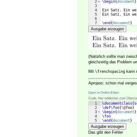
2
\begin
{
document
}
3
4
Ein Satz. Ein we
5
Ein Satz. Ein we
6
7
\end
{
document
}
Ausgabe erzeugen
(Natürlich sollte man zwis
gleichzeitig das Problem 
Mit
kann
\frenchspacing
Apropos: schon mal verge
Open in Online-Editor
Code, hier editierbar zum Übers
1
\documentclass
{
s
2
\def\foo
{
\@
foo
}
3
\begin
{
document
}
4
\foo
5
\end
{
document
}
Ausgabe erzeugen
Das gibt den Fehler