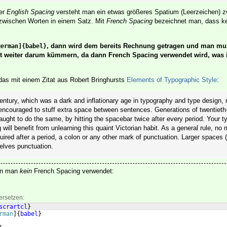
er
English Spacing
versteht man ein etwas größeres Spatium (Leerzeichen) 
zwischen Worten in einem Satz. Mit
French Spacing
bezeichnet man, dass ke
, dann wird dem bereits Rechnung getragen und man mu
german]{babel}
icht weiter darum kümmern, da dann French Spacing verwendet wird, was
das mit einem Zitat aus Robert Bringhursts
Elements of Typographic Style
:
century, which was a dark and inflationary age in typography and type design,
ncouraged to stuff extra space between sentences. Generations of twentieth
aught to do the same, by hitting the spacebar twice after every period. Your t
 will benefit from unlearning this quaint Victorian habit. As a general rule, no
uired after a period, a colon or any other mark of punctuation. Larger spaces (
elves punctuation.
nn man
kein
French Spacing verwendet:
ersetzen:
scrartcl
}
rman
]
{
babel
}