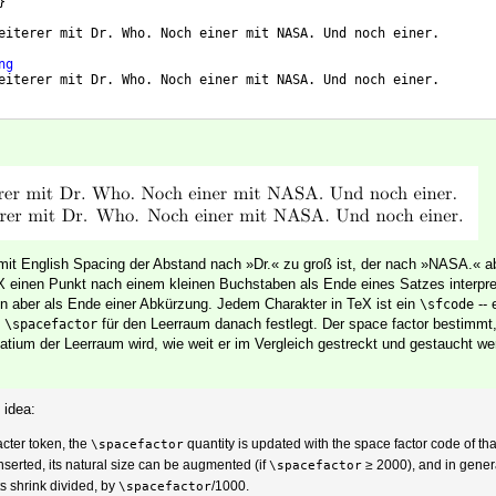
}
eiterer mit Dr. Who. Noch einer mit NASA. Und noch einer.
ng
eiterer mit Dr. Who. Noch einer mit NASA. Und noch einer.
s mit English Spacing der Abstand nach »Dr.« zu groß ist, der nach »NASA.« ab
X einen Punkt nach einem kleinen Buchstaben als Ende eines Satzes interpret
 aber als Ende einer Abkürzung. Jedem Charakter in TeX ist ein
-- 
\sfcode
n
für den Leerraum danach festlegt. Der space factor bestimmt,
\spacefactor
tium der Leerraum wird, wie weit er im Vergleich gestreckt und gestaucht wer
 idea:
acter token, the
quantity is updated with the space factor code of tha
\spacefactor
serted, its natural size can be augmented (if
≥ 2000), and in general
\spacefactor
ts shrink divided, by
/1000.
\spacefactor