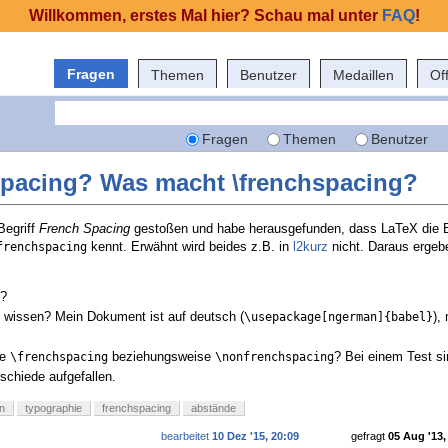
Willkommen, erstes Mal hier? Schau mal unter
FAQ
!
Fragen
Themen
Benutzer
Medaillen
Of
Fragen
Themen
Benutzer
Spacing? Was macht \frenchspacing?
Begriff
French Spacing
gestoßen und habe herausgefunden, dass LaTeX die 
kennt. Erwähnt wird beides z.B. in
l2kurz
nicht. Daraus ergeb
frenchspacing
?
 wissen? Mein Dokument ist auf deutsch (
),
\usepackage[ngerman]{babel}
le
beziehungsweise
? Bei einem Test si
\frenchspacing
\nonfrenchspacing
rschiede aufgefallen.
n
typographie
frenchspacing
abstände
bearbeitet
10 Dez '15, 20:09
gefragt
05 Aug '13,