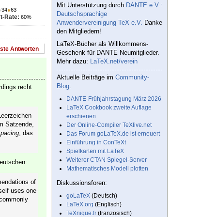
Mit Unterstützung durch
DANTE e.V.:
●
34
●
63
Deutschsprachige
t-Rate:
60%
Anwendervereinigung TeX e.V.
Danke
den Mitgliedern!
LaTeX-Bücher als Willkommens-
este Antworten
Geschenk für DANTE Neumitglieder.
Mehr dazu:
LaTeX.net/verein
Aktuelle Beiträge im
Community-
Blog
:
rdings recht
DANTE-Frühjahrstagung März 2026
LaTeX Cookbook zweite Auflage
Leerzeichen
erschienen
em Satzende,
Der Online-Compiler TeXlive.net
Spacing
, das
Das Forum goLaTeX.de ist erneuert
Einführung in ConTeXt
Spielkarten mit LaTeX
Weiterer CTAN Spiegel-Server
Deutschen:
Mathematisches Modell plotten
ndations of
Diskussionsforen:
self uses one
goLaTeX
(Deutsch)
t commonly
LaTeX.org
(Englisch)
TeXnique.fr
(französisch)