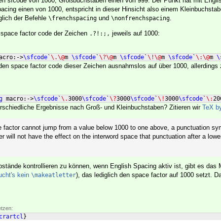
en sfcode von 1000, Großbuchstaben einen von 999. Der Punkt hat mit Engli
acing einen von 1000, entspricht in dieser Hinsicht also einem Kleinbuchstab
glich der Befehle
und
.
\frenchspacing
\nonfrenchspacing
 space factor code der Zeichen
jeweils auf 1000:
.?!:;,
acro:->
\sfcode
`
\.\@
m 
\sfcode
`
\?\@
m 
\sfcode
`
\!\@
m 
\sfcode
`
\:\@
m 
\
den space factor code dieser Zeichen ausnahmslos auf über 1000, allerdings 
g
 macro:->
\sfcode
`
\.
3000
\sfcode
`
\?
3000
\sfcode
`
\!
3000
\sfcode
`
\:
20
erschiedliche Ergebnisse nach Groß- und Kleinbuchstaben? Zitieren wir
TeX by
factor cannot jump from a value below 1000 to one above, a punctuation sym
r will not have the effect on the interword space that punctuation after a low
tände kontrollieren zu können, wenn English Spacing aktiv ist, gibt es das
ucht's kein
), das lediglich den space factor auf 1000 setzt. Da
\makeatletter
etzen:
crartcl
}