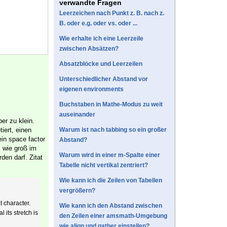
verwandte Fragen
Leerzeichen nach Punkt z. B. nach z.
B. oder e.g. oder vs. oder ...
Wie erhalte ich eine Leerzeile
zwischen Absätzen?
Absatzblöcke und Leerzeilen
Unterschiedlicher Abstand vor
eigenen environments
Buchstaben in Mathe-Modus zu weit
auseinander
er zu klein.
iert, einen
Warum ist nach tabbing so ein großer
ein space factor
Abstand?
 wie groß im
Warum wird in einer m-Spalte einer
den darf. Zitat
Tabelle nicht vertikal zentriert?
Wie kann ich die Zeilen von Tabellen
vergrößern?
t character.
Wie kann ich den Abstand zwischen
 its stretch is
den Zeilen einer amsmath-Umgebung
wie align und gather einstellen?