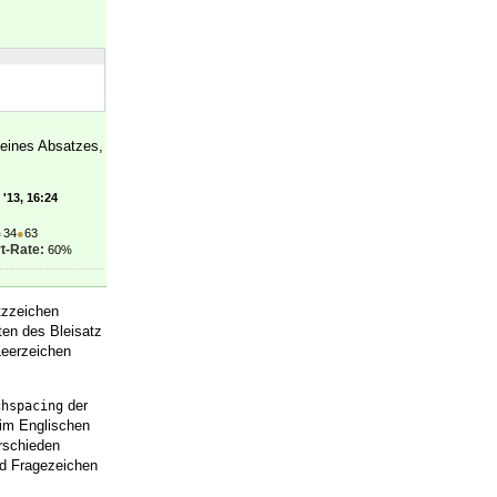
 eines Absatzes,
'13, 16:24
●
34
●
63
t-Rate:
60%
tzzeichen
ten des Bleisatz
Leerzeichen
der
chspacing
 im Englischen
erschieden
nd Fragezeichen