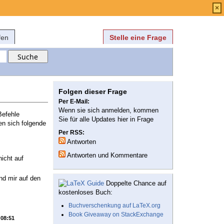
Anmelden
über
FAQ
×
fen
Stelle eine Frage
Folgen dieser Frage
Per E-Mail:
Wenn sie sich anmelden, kommen
Befehle
Sie für alle Updates hier in Frage
en sich folgende
Per RSS:
Antworten
Antworten und Kommentare
 nicht auf
nd mir auf den
Doppelte Chance auf
kostenloses Buch:
Buchverschenkung auf LaTeX.org
Book Giveaway on StackExchange
 08:51