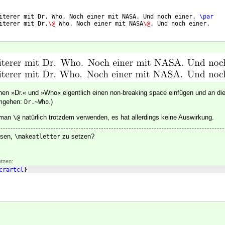
iterer mit Dr. Who. Noch einer mit NASA. Und noch einer. 
\par
iterer mit Dr.
\@
 Who. Noch einer mit NASA
\@
. Und noch einer.
chen »Dr.« und »Who« eigentlich einen non-breaking space einfügen und an die
umgehen:
.)
Dr.~Who
 man
natürlich trotzdem verwenden, es hat allerdings keine Auswirkung.
\@
ssen,
zu setzen?
\makeatletter
etzen:
crartcl
}