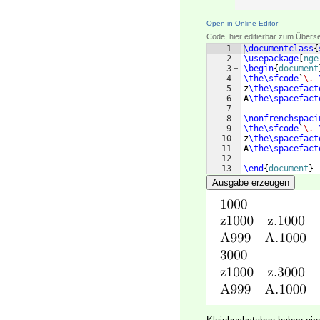
Open in Online-Editor
Code, hier editierbar zum Übers
1
\documentclass
{
2
\usepackage
[
nge
3
\begin
{
document
4
\the\sfcode
`
\.
5
z
\the\spacefact
6
A
\the\spacefact
7
8
\nonfrenchspaci
9
\the\sfcode
`
\.
10
z
\the\spacefact
11
A
\the\spacefact
12
13
\end
{
document
}
Ausgabe erzeugen