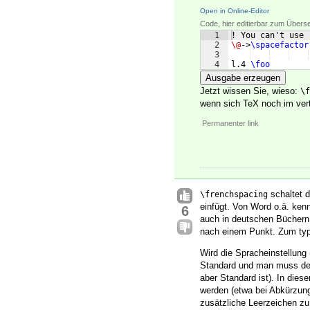
Open in Online-Editor
Code, hier editierbar zum Übers
1
! You can't use 
2
\@
->
\spacefactor
3
4
l.4 
\foo
Ausgabe erzeugen
Jetzt wissen Sie, wieso:
\f
wenn sich TeX noch im vert
Permanenter link
schaltet 
\frenchspacing
einfügt. Von Word o.ä. ken
6
auch in deutschen Büchern.
nach einem Punkt. Zum typo
Wird die Spracheinstellung
Standard und man muss de
aber Standard ist). In die
werden (etwa bei Abkürzung
zusätzliche Leerzeichen zu