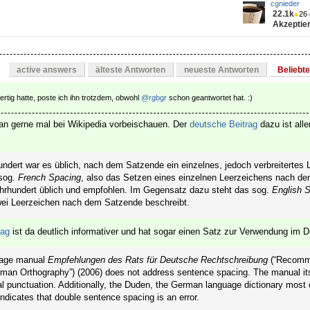
cgnieder
22.1k
●
26
Akzeptier
active answers
älteste Antworten
neueste Antworten
Beliebt
ertig hatte, poste ich ihn trotzdem, obwohl
@rgbgr
schon geantwortet hat. :)
an gerne mal bei Wikipedia vorbeischauen. Der
deutsche Beitrag
dazu ist alle
ndert war es üblich, nach dem Satzende ein einzelnes, jedoch verbreitertes 
 sog.
French Spacing
, also das Setzen eines einzelnen Leerzeichens nach d
ahrhundert üblich und empfohlen. Im Gegensatz dazu steht das sog.
English 
ei Leerzeichen nach dem Satzende beschreibt.
rag
ist da deutlich informativer und hat sogar einen Satz zur Verwendung im 
uage manual
Empfehlungen des Rats für Deutsche Rechtschreibung
(“Recomme
rman Orthography”) (2006) does not address sentence spacing. The manual it
al punctuation. Additionally, the Duden, the German language dictionary mos
ndicates that double sentence spacing is an error.