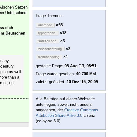
zwischen Sätzen
in Unterschied
Frage-Themen:
×55
abstände
ss sich
×18
 im Deutschen
typographie
×3
satzzeichen
×2
zeichensetzung
×1
frenchspacing
 many
gestellte Frage:
05 Aug '13, 08:51
-century
yping as well
Frage wurde gesehen:
40,706 Mal
 more than a
zuletzt geändert:
10 Dez '15, 20:09
e.g., en
Alle Beiträge auf dieser Webseite
unterliegen, soweit nicht anders
angegeben, der
Creative Commons
Attribution Share-Alike 3.0
Lizenz
(cc-by-sa 3.0).