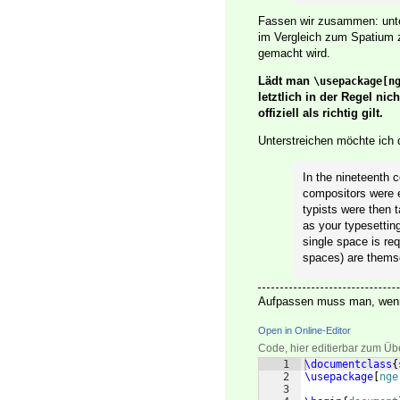
Fassen wir zusammen: unt
im Vergleich zum Spatium 
gemacht wird.
Lädt man
\usepackage[n
letztlich in der Regel n
offiziell als richtig gilt.
Unterstreichen möchte ich 
In the nineteenth 
compositors were e
typists were then t
as your typesetting
single space is req
spaces) are thems
Aufpassen muss man, we
Open in Online-Editor
Code, hier editierbar zum Üb
1
\documentclass
{
2
\usepackage
[
nge
3