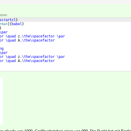
etzen:
scrartcl
}
rman
]
{
babel
}
}
\par
or
\quad
 z.
\the\spacefactor
\par
or
\quad
 A.
\the\spacefactor
ng
\par
or
\quad
 z.
\the\spacefactor
\par
or
\quad
 A.
\the\spacefactor