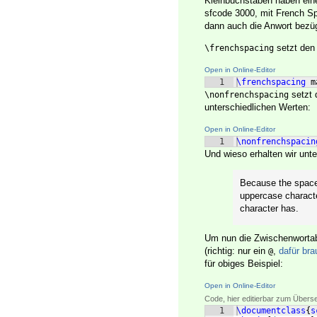
Kleinbuchstaben haben ein
sfcode 3000, mit French Sp
dann auch die Anwort bezü
setzt den
\frenchspacing
Open in Online-Editor
1
\frenchspacing
 m
setzt 
\nonfrenchspacing
unterschiedlichen Werten:
Open in Online-Editor
1
\nonfrenchspacin
Und wieso erhalten wir unt
Because the space 
uppercase characte
character has.
Um nun die Zwischenwortabs
(richtig: nur ein
,
dafür bra
@
für obiges Beispiel:
Open in Online-Editor
Code, hier editierbar zum Übers
1
\documentclass
{
s