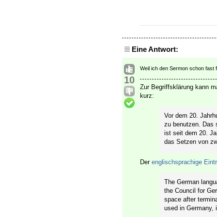
Eine Antwort:
Weil ich den Sermon schon fast f
10
Zur Begriffsklärung kann m
kurz:
Vor dem 20. Jahrhu
zu benutzen. Das
ist seit dem 20. J
das Setzen von zw
Der
englischsprachige Eint
The German lang
the Council for Ge
space after termin
used in Germany, i