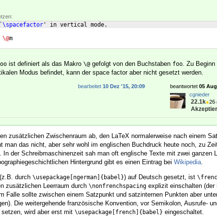
etzen:
`
\spacefactor
' in vertical mode.
\@
m 
ist definiert als das Makro
gefolgt von den Buchstaben
. Zu Beginn
oo
\@
foo
ikalen Modus befindet, kann der space factor aber nicht gesetzt werden.
bearbeitet
10 Dez '15, 20:09
beantwortet
05 Aug 
cgnieder
22.1k
●
26
Akzeptier
den zusätzlichen Zwischenraum ab, den LaTeX normalerweise nach einem Sa
nt man das nicht, aber sehr wohl im englischen Buchdruck heute noch, zu Zei
 In der Schreibmaschinenzeit sah man oft englische Texte mit zwei ganzen 
graphiegeschichtlichen Hintergrund gibt es einen Eintrag bei
Wikipedia
.
 (z.B. durch
) auf Deutsch gesetzt, ist
\usepackage[ngerman]{babel}
\fren
n zusätzlichen Leerraum durch
explizit einschalten (der
\nonfrenchspacing
sem Falle sollte zwischen einem Satzpunkt und satzinternen Punkten aber unt
en). Die weitergehende französische Konvention, vor Semikolon, Ausrufe- u
 setzen, wird aber erst mit
eingeschaltet.
\usepackage[french]{babel}