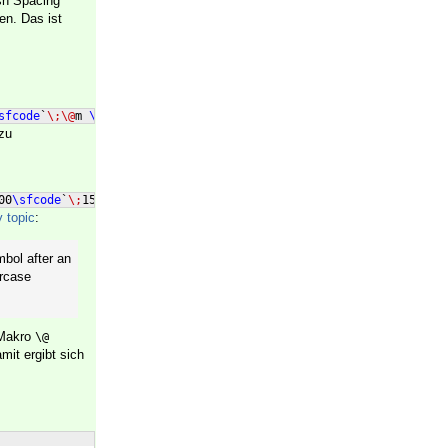
sh Spacing
en. Das ist
sfcode
`
\;\@
m 
\sfcode
`
\,\@
m
zu
00
\sfcode
`
\;
1500
\sfcode
`
\,
1250
 topic
:
bol after an
ercase
 Makro
\@
mit ergibt sich