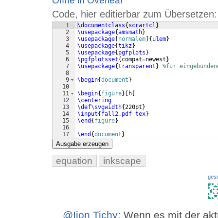
Öffne in Overleaf
Code, hier editierbar zum Übersetzen:
1
\documentclass
{
scrartcl
}
2
\usepackage
{
amsmath
}
3
\usepackage
[
normalem
]
{
ulem
}
4
\usepackage
{
tikz
}
5
\usepackage
{
pgfplots
}
6
\pgfplotsset
{
compat=newest
}
7
\usepackage
{
transparent
}
%für eingebunden
8
9
\begin
{
document
}
10
11
\begin
{
figure
}
[
h
]
12
\centering
13
\def\svgwidth
{
220pt
}
14
\input
{
fall2.pdf_tex
}
15
\end
{
figure
}
16
17
\end
{
document
}
Ausgabe erzeugen
equation
inkscape
ges
@Ijon Tichy
: Wenn es mit der ak