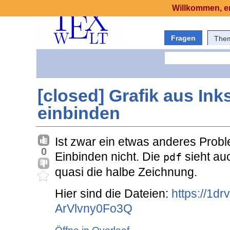
Willkommen, er
Fragen
The
[closed] Grafik aus Ink
einbinden
Ist zwar ein etwas anderes Probl
0
Einbinden nicht. Die
sieht au
pdf
quasi die halbe Zeichnung.
Hier sind die Dateien:
https://1d
ArVlvny0Fo3Q