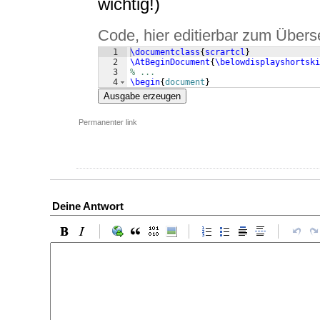
wichtig!)
Code, hier editierbar zum Übers
1
\documentclass
{
scrartcl
}
2
\AtBeginDocument
{
\belowdisplayshortski
3
% ...
4
\begin
{
document
}
Ausgabe erzeugen
Permanenter link
Deine Antwort