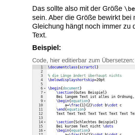
Das sollte also mit der Größe
\be
sein. Aber die Größe bewirkt bei 
Gleichung hängt noch immer zu d
Text.
Beispiel:
Code, hier editierbar zum Übersetzen:
1
\documentclass
{
scrartcl
}
2
3
% die Länge ändert überhaupt nichts
4
\belowdisplayshortskip
=20pt
5
6
\begin
{
document
}
7
\section
{
Gutes Beispiel
}
8
    Bei langem Text ist alles in Ordnung,
9
\begin
{
equation
}
10
    a=
\frac
{
1
}
{
2
}
\cdot
 b
\cdot
 c
11
\end
{
equation
}
12
    Text Text Text Text Text Text Text Te
13
14
\section
{
Schlechtes Beispiel
}
15
    Bei kurzem Text nicht 
\dots
16
\begin
{
equation
}
17
    a=
\frac
{
1
}
{
2
}
\cdot
 b
\cdot
 c