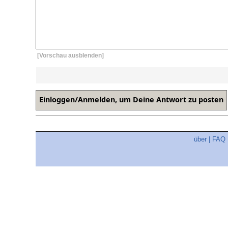
[Vorschau ausblenden]
über
|
FAQ