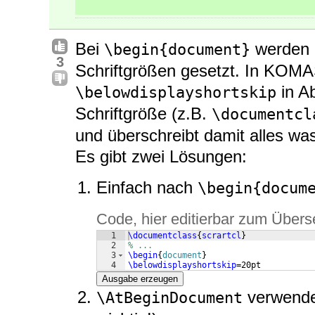
Bei
werden S
\begin{document}
3
Schriftgrößen gesetzt. In KOMAS
in Ab
\belowdisplayshortskip
Schriftgröße (z.B.
\documentcl
und überschreibt damit alles wa
Es gibt zwei Lösungen:
Einfach nach
\begin{docum
Code, hier editierbar zum Übers
1
\documentclass
{
scrartcl
}
2
% ...
3
\begin
{
document
}
4
\belowdisplayshortskip
=20pt
Ausgabe erzeugen
verwende
\AtBeginDocument