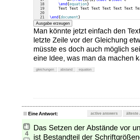
18
\end
{
equation
}
19
    Text Text Text Text Text Text Text Te
20
21
\end
{
document
}
Ausgabe erzeugen
Man könnte jetzt einfach den Tex
letzte Zeile vor der Gleichung et
müsste es doch auch möglich sei
eine Idee, was man da machen 
gleichungen
abstand
equation
Eine Antwort:
active answers
älteste
Das Setzen der Abstände vor u
4
ist Bestandteil der Schriftgrößen