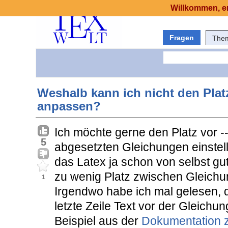
Willkommen, er
Fragen
The
Weshalb kann ich nicht den Pla
anpassen?
Ich möchte gerne den Platz vor -
5
abgesetzten Gleichungen einste
das Latex ja schon von selbst gut
zu wenig Platz zwischen Gleichun
1
Irgendwo habe ich mal gelesen, d
letzte Zeile Text vor der Gleich
Beispiel aus der
Dokumentation 