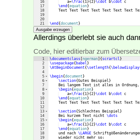
16
    a=
\frac
{
1
}
{
2
}
\cdot
 b
\cdot
 c
17
\end
{
equation
}
18
    Text Text Text Text Text Text Text Te
19
20
21
\end
{
document
}
Ausgabe erzeugen
Allerdings überlebt sie auch da
Code, hier editierbar zum Übersetz
1
\documentclass
[
ngerman
]
{
scrartcl
}
2
\usepackage
{
babel
}
3
\AtBeginDocument
{
\setlength
{
\belowdisplay
4
5
\begin
{
document
}
6
\section
{
Gutes Beispiel
}
7
    Bei langem Text ist alles in Ordnung,
8
\begin
{
equation
}
9
    a=
\frac
{
1
}
{
2
}
\cdot
 b
\cdot
 c
10
\end
{
equation
}
11
    Text Text Text Text Text Text Text Te
12
13
\section
{
Schlechtes Beispiel
}
14
    Bei kurzem Text nicht 
\dots
15
\begin
{
equation
}
16
    a=
\frac
{
1
}
{
2
}
\cdot
 b
\cdot
 c
17
\end
{
equation
}
18
    und nach 
\LARGE
 Schriftgößenänderunge
19
    wieder nicht mehr so: