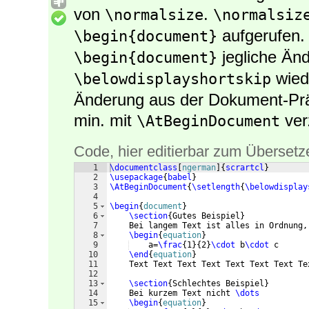
von
.
\normalsize
\normalsiz
aufgerufen. 
\begin{document}
jegliche Än
\begin{document}
wied
\belowdisplayshortskip
Änderung aus der Dokument-Prä
min. mit
ver
\AtBeginDocument
Code, hier editierbar zum Übersetz
1
\documentclass
[
ngerman
]
{
scrartcl
}
2
\usepackage
{
babel
}
3
\AtBeginDocument
{
\setlength
{
\belowdisplay
4
5
\begin
{
document
}
6
\section
{
Gutes Beispiel
}
7
    Bei langem Text ist alles in Ordnung,
8
\begin
{
equation
}
9
    a=
\frac
{
1
}
{
2
}
\cdot
 b
\cdot
 c
10
\end
{
equation
}
11
    Text Text Text Text Text Text Text Te
12
13
\section
{
Schlechtes Beispiel
}
14
    Bei kurzem Text nicht 
\dots
15
\begin
{
equation
}