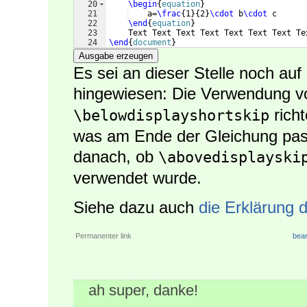
20
\begin
{
equation
}
21
    a=
\frac
{
1
}
{
2
}
\cdot
 b
\cdot
 c
22
\end
{
equation
}
23
    Text Text Text Text Text Text Text Te
24
\end
{
document
}
Ausgabe erzeugen
Es sei an dieser Stelle noch auf
hingewiesen: Die Verwendung 
richt
\belowdisplayshortskip
was am Ende der Gleichung passie
danach, ob
\abovedisplayski
verwendet wurde.
Siehe dazu auch
die Erklärung 
Permanenter link
bear
ah super, danke!