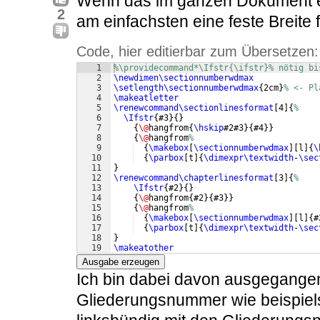
Wenn das im ganzen Dokument ein
2
am einfachsten eine feste Breite
Code, hier editierbar zum Übersetzen:
1
%\providecommand*\Ifstr{\ifstr}% nötig bi
2
\newdimen\sectionnumberwdmax
3
\setlength\sectionnumberwdmax
{
2cm
}
% <- Pl
4
\makeatletter
5
\renewcommand\sectionlinesformat
[
4
]
{
%
6
\Ifstr
{
#3
}
{
}
7
{
\@
hangfrom
{
\hskip
#2#3
}
{
#4
}}
8
{
\@
hangfrom
%
9
{
\makebox
[
\sectionnumberwdmax
]
[
l
]
{
\
10
{
\parbox
[
t
]
{
\dimexpr\textwidth
-
\sec
11
}
12
\renewcommand\chapterlinesformat
[
3
]
{
%
13
\Ifstr
{
#2
}
{
}
14
{
\@
hangfrom
{
#2
}
{
#3
}}
15
{
\@
hangfrom
%
16
{
\makebox
[
\sectionnumberwdmax
]
[
l
]
{
#
17
{
\parbox
[
t
]
{
\dimexpr\textwidth
-
\sec
18
}
19
\makeatother
Ausgabe erzeugen
Ich bin dabei davon ausgegangen
Gliederungsnummer wie beispiels