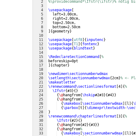
2
%\providecommand*\Ifstr{\ifstr}% nötig bi
3
4
\usepackage
[
5
  left=3.00cm,
6
  right=2.00cm,
7
  top=2.50cm,
8
  bottom=2.50cm
9
]
{
geometry
}
10
11
\usepackage
[
utf8
]
{
inputenc
}
12
\usepackage
[
T1
]
{
fontenc
}
13
\usepackage
{
blindtext
}
14
15
\RedeclareSectionCommand
[
%
16
beforeskip=0pt
17
]
{
chapter
}
18
19
\newdimen\sectionnumberwdmax
20
\setlength\sectionnumberwdmax
{
2cm
}
% <- Pl
21
\makeatletter
22
\renewcommand\sectionlinesformat
[
4
]
{
%
23
\Ifstr
{
#3
}
{
}
24
{
\@
hangfrom
{
\hskip
#2#3
}
{
#4
}}
25
{
\@
hangfrom
%
26
{
\makebox
[
\sectionnumberwdmax
]
[
l
]
{
\
27
{
\parbox
[
t
]
{
\dimexpr\textwidth
-
\sec
28
}
29
\renewcommand\chapterlinesformat
[
3
]
{
%
30
\Ifstr
{
#2
}
{
}
31
{
\@
hangfrom
{
#2
}
{
#3
}}
32
{
\@
hangfrom
%
33
{
\makebox
[
\sectionnumberwdmax
]
[
l
]
{
#