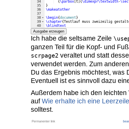
34
{
\parbox
[
t
]
{
\dimexpr\textwidth
-
\sec
35
}
36
\makeatother
37
38
\begin
{
document
}
39
\chapter
{
Testlauf muss zweizeilig gestalt
40
\blindtext
41
\section
{
Unterkapitel
}
Ausgabe erzeugen
Ich habe die seltsame Zeile
\use
ganzen Teil für die Kopf- und Fuß
veraltet und statt desse
scrpage2
verwendet werden. Zum anderen k
Du das Ergebnis möchtest, was 
Eventuell ist es sinnvoll dazu ein
Außerdem habe ich den leichten 
auf
Wie erhalte ich eine Leerzei
solltest.
Permanenter link
bear