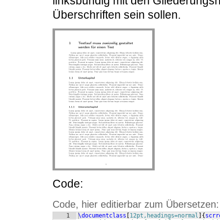
linksbündig mit den Gliederung
Überschriften sein sollen.
Code:
Code, hier editierbar zum Übersetzen:
1
\documentclass
[
12pt,headings=normal
]
{
scrr