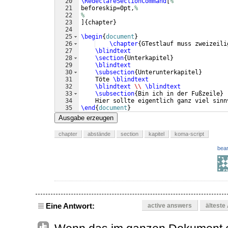
20
\RedeclareSectionCommand
[
%
21
beforeskip=0pt,
%
22
%
23
]
{
chapter
}
24
25
\begin
{
document
}
26
\chapter
{
GTestlauf muss zweizeili
27
\blindtext
28
\section
{
Unterkapitel
}
29
\blindtext
30
\subsection
{
Unterunterkapitel
}
31
    Töte 
\blindtext
32
\blindtext
\\
\blindtext
33
\subsection
{
Bin ich in der Fußzeile
}
34
    Hier sollte eigentlich ganz viel sinn
35
\end
{
document
}
Ausgabe erzeugen
chapter
abstände
section
kapitel
koma-script
bear
Eine Antwort:
active answers
älteste