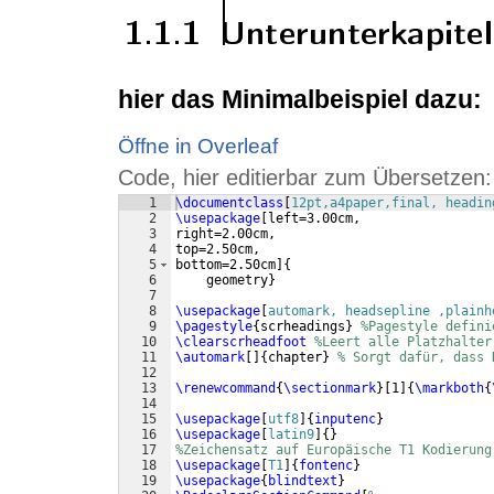
hier das Minimalbeispiel dazu:
Öffne in Overleaf
Code, hier editierbar zum Übersetzen:
1
\documentclass
[
12pt,a4paper,final, headin
2
\usepackage
[
left=3.00cm,
3
right=2.00cm,
4
top=2.50cm,
5
bottom=2.50cm
]
{
6
    geometry
}
7
8
\usepackage
[
automark, headsepline ,plainh
9
\pagestyle
{
scrheadings
}
%Pagestyle defini
10
\clearscrheadfoot
%Leert alle Platzhalter
11
\automark
[
]
{
chapter
}
% Sorgt dafür, dass 
12
13
\renewcommand
{
\sectionmark
}
[
1
]
{
\markboth
{
14
15
\usepackage
[
utf8
]
{
inputenc
}
16
\usepackage
[
latin9
]
{
}
17
%Zeichensatz auf Europäische T1 Kodierung
18
\usepackage
[
T1
]
{
fontenc
}
19
\usepackage
{
blindtext
}