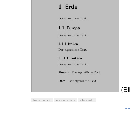
(Bi
koma-script
überschriften
abstände
bear