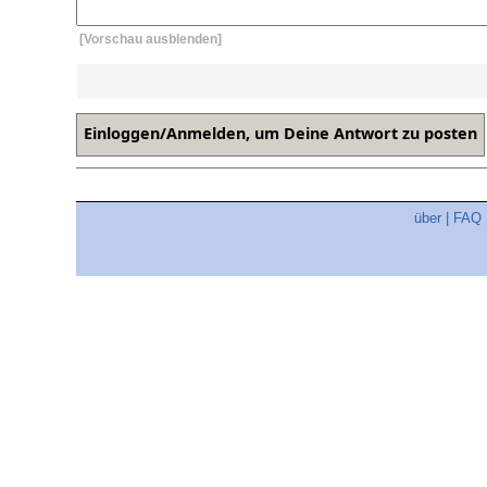
[Vorschau ausblenden]
über
|
FAQ