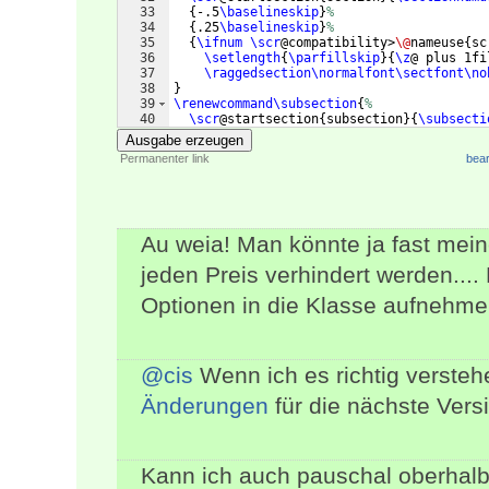
33
{
-.5
\baselineskip
}
%
34
{
.25
\baselineskip
}
%
35
{
\ifnum
\scr
@compatibility>
\@
nameuse
{
sc
36
\setlength
{
\parfillskip
}
{
\z
@ plus 1fi
37
\raggedsection\normalfont\sectfont\no
38
}
39
\renewcommand\subsection
{
%
40
\scr
@startsection
{
subsection
}
{
\subsecti
41
{
-.5
\baselineskip
}
%
Ausgabe erzeugen
Permanenter link
bear
Au weia! Man könnte ja fast mei
jeden Preis verhindert werden...
Optionen in die Klasse aufnehmen
@cis
Wenn ich es richtig versteh
Änderungen
für die nächste Vers
Kann ich auch pauschal oberhalb