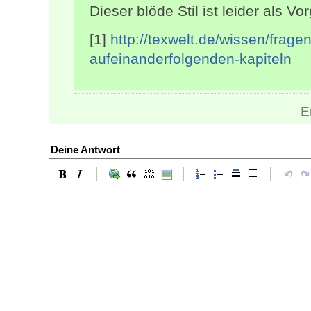
Dieser blöde Stil ist leider als 
[1]
http://texwelt.de/wissen/frag
aufeinanderfolgenden-kapiteln
E
Deine Antwort