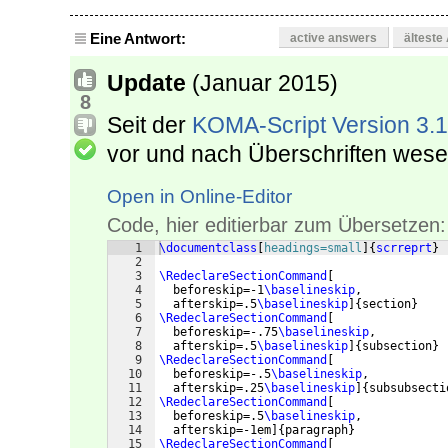
Eine Antwort:
active answers
älteste
Update
(Januar 2015)
8
Seit der
KOMA-Script Version 3.
vor und nach Überschriften wesen
Open in Online-Editor
Code, hier editierbar zum Übersetzen:
1
\documentclass
[
headings=small
]
{
scrreprt
}
2
3
\RedeclareSectionCommand
[
4
  beforeskip=-1
\baselineskip
,
5
  afterskip=.5
\baselineskip
]
{
section
}
6
\RedeclareSectionCommand
[
7
  beforeskip=-.75
\baselineskip
,
8
  afterskip=.5
\baselineskip
]
{
subsection
}
9
\RedeclareSectionCommand
[
10
  beforeskip=-.5
\baselineskip
,
11
  afterskip=.25
\baselineskip
]
{
subsubsecti
12
\RedeclareSectionCommand
[
13
  beforeskip=.5
\baselineskip
,
14
  afterskip=-1em
]
{
paragraph
}
15
\RedeclareSectionCommand
[