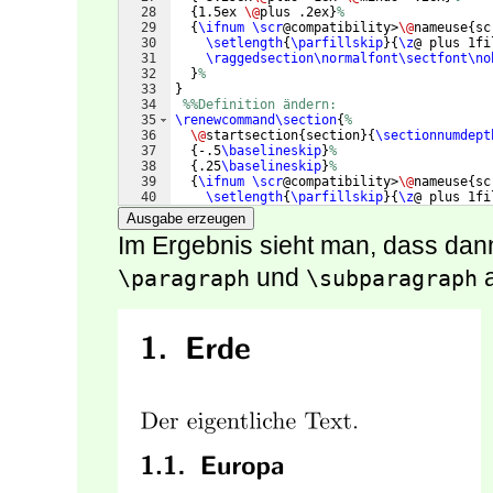
28
{
1.5ex 
\@
plus .2ex
}
%
29
{
\ifnum
\scr
@compatibility>
\@
nameuse
{
sc
30
\setlength
{
\parfillskip
}
{
\z
@ plus 1fi
31
\raggedsection\normalfont\sectfont\no
32
}
%
33
}
34
%%Definition ändern:
35
\renewcommand\section
{
%
36
\@
startsection
{
section
}
{
\sectionnumdept
37
{
-.5
\baselineskip
}
%
38
{
.25
\baselineskip
}
%
39
{
\ifnum
\scr
@compatibility>
\@
nameuse
{
sc
40
\setlength
{
\parfillskip
}
{
\z
@ plus 1fi
41
\raggedsection\normalfont\sectfont\no
Ausgabe erzeugen
Im Ergebnis sieht man, dass dann
und
a
\paragraph
\subparagraph