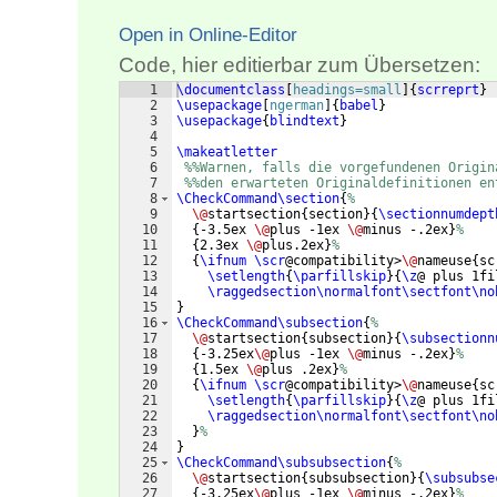
Open in Online-Editor
Code, hier editierbar zum Übersetzen:
1
\documentclass
[
headings=small
]
{
scrreprt
}
2
\usepackage
[
ngerman
]
{
babel
}
3
\usepackage
{
blindtext
}
4
5
\makeatletter
6
%%Warnen, falls die vorgefundenen Origin
7
%%den erwarteten Originaldefinitionen en
8
\CheckCommand\section
{
%
9
\@
startsection
{
section
}
{
\sectionnumdept
10
{
-3.5ex 
\@
plus -1ex 
\@
minus -.2ex
}
%
11
{
2.3ex 
\@
plus.2ex
}
%
12
{
\ifnum
\scr
@compatibility>
\@
nameuse
{
sc
13
\setlength
{
\parfillskip
}
{
\z
@ plus 1fi
14
\raggedsection\normalfont\sectfont\no
15
}
16
\CheckCommand\subsection
{
%
17
\@
startsection
{
subsection
}
{
\subsectionn
18
{
-3.25ex
\@
plus -1ex 
\@
minus -.2ex
}
%
19
{
1.5ex 
\@
plus .2ex
}
%
20
{
\ifnum
\scr
@compatibility>
\@
nameuse
{
sc
21
\setlength
{
\parfillskip
}
{
\z
@ plus 1fi
22
\raggedsection\normalfont\sectfont\no
23
}
%
24
}
25
\CheckCommand\subsubsection
{
%
26
\@
startsection
{
subsubsection
}
{
\subsubse
27
{
-3.25ex
\@
plus -1ex 
\@
minus -.2ex
}
%