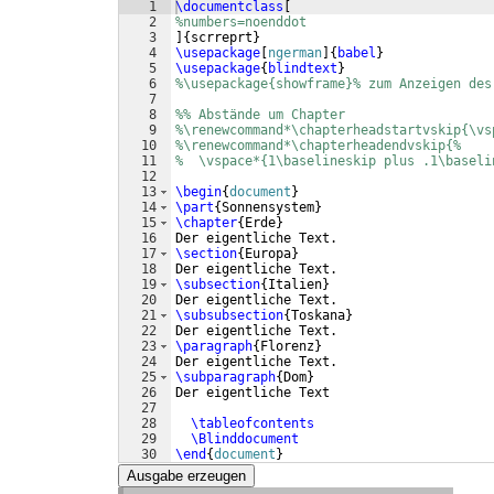
1
\documentclass
[
2
%numbers=noenddot
3
]
{
scrreprt
}
4
\usepackage
[
ngerman
]
{
babel
}
5
\usepackage
{
blindtext
}
6
%\usepackage{showframe}% zum Anzeigen des
7
8
%% Abstände um Chapter
9
%\renewcommand*\chapterheadstartvskip{\vs
10
%\renewcommand*\chapterheadendvskip{%
11
%  \vspace*{1\baselineskip plus .1\baseli
12
13
\begin
{
document
}
14
\part
{
Sonnensystem
}
15
\chapter
{
Erde
}
16
Der eigentliche Text.
17
\section
{
Europa
}
18
Der eigentliche Text.
19
\subsection
{
Italien
}
20
Der eigentliche Text.
21
\subsubsection
{
Toskana
}
22
Der eigentliche Text.
23
\paragraph
{
Florenz
}
24
Der eigentliche Text.
25
\subparagraph
{
Dom
}
26
Der eigentliche Text
27
28
\tableofcontents
29
\Blinddocument
30
\end
{
document
}
Ausgabe erzeugen