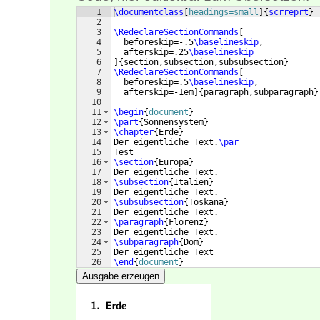
1
\documentclass
[
headings=small
]
{
scrreprt
}
2
3
\RedeclareSectionCommands
[
4
  beforeskip=-.5
\baselineskip
,
5
  afterskip=.25
\baselineskip
6
]
{
section,subsection,subsubsection
}
7
\RedeclareSectionCommands
[
8
  beforeskip=.5
\baselineskip
,
9
  afterskip=-1em
]
{
paragraph,subparagraph
}
10
11
\begin
{
document
}
12
\part
{
Sonnensystem
}
13
\chapter
{
Erde
}
14
Der eigentliche Text.
\par
15
Test
16
\section
{
Europa
}
17
Der eigentliche Text.
18
\subsection
{
Italien
}
19
Der eigentliche Text.
20
\subsubsection
{
Toskana
}
21
Der eigentliche Text.
22
\paragraph
{
Florenz
}
23
Der eigentliche Text.
24
\subparagraph
{
Dom
}
25
Der eigentliche Text
26
\end
{
document
}
Ausgabe erzeugen