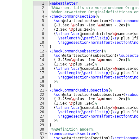
1
\makeatletter
2
%%Warnen, falls die vorgefundenen Origin
3
%%den erwarteten Originaldefinitionen en
4
\CheckCommand\section
{
%
5
\scr
@startsection
{
section
}
{
\sectionnumd
6
{
-3.5ex 
\@
plus -1ex 
\@
minus -.2ex
}
%
7
{
2.3ex 
\@
plus.2ex
}
%
8
{
\ifnum
\scr
@compatibility>
\@
nameuse
{
sc
9
\setlength
{
\parfillskip
}
{
\z
@ plus 1fi
10
\raggedsection\normalfont\sectfont\no
11
}
12
\CheckCommand\subsection
{
%
13
\scr
@startsection
{
subsection
}
{
\subsecti
14
{
-3.25ex
\@
plus -1ex 
\@
minus -.2ex
}
%
15
{
1.5ex 
\@
plus .2ex
}
%
16
{
\ifnum
\scr
@compatibility>
\@
nameuse
{
sc
17
\setlength
{
\parfillskip
}
{
\z
@ plus 1fi
18
\raggedsection\normalfont\sectfont\no
19
}
%
20
}
21
\CheckCommand\subsubsection
{
%
22
\scr
@startsection
{
subsubsection
}
{
\subsu
23
{
-3.25ex
\@
plus -1ex 
\@
minus -.2ex
}
%
24
{
1.5ex 
\@
plus .2ex
}
%
25
{
\ifnum
\scr
@compatibility>
\@
nameuse
{
sc
26
\setlength
{
\parfillskip
}
{
\z
@ plus 1fi
27
\raggedsection\normalfont\sectfont\no
28
}
%
29
}
30
%%Definition ändern:
31
\renewcommand\section
{
%
32
\scr
@startsection
{
section
}
{
\sectionnumd