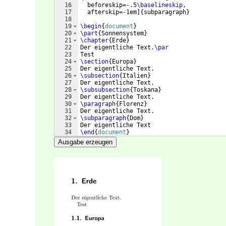
16
  beforeskip=-.5
\baselineskip
,
17
  afterskip=-1em
]
{
subparagraph
}
18
19
\begin
{
document
}
20
\part
{
Sonnensystem
}
21
\chapter
{
Erde
}
22
Der eigentliche Text.
\par
23
Test
24
\section
{
Europa
}
25
Der eigentliche Text.
26
\subsection
{
Italien
}
27
Der eigentliche Text.
28
\subsubsection
{
Toskana
}
29
Der eigentliche Text.
30
\paragraph
{
Florenz
}
31
Der eigentliche Text.
32
\subparagraph
{
Dom
}
33
Der eigentliche Text
34
\end
{
document
}
Ausgabe erzeugen