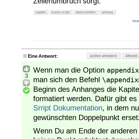
Zeilenumbruch sorgt.
kapitel
koma-script
überschriften
anhang
bear
Eine Antwort:
active answers
älteste
Wenn man die Option
appendix
3
man sich den Befehl
\appendix
Beginn des Anhanges die Kapit
formatiert werden. Dafür gibt es
Srript Dokumentation
, in dem n
gewünschten Doppelpunkt erset
Wenn Du am Ende der anderen 