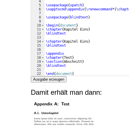
4
5
\usepackage
{
xpatch
}
6
\xapptocmd\appendix
{
\renewcommand
*
{
\chapt
7
8
\usepackage
{
blindtext
}
9
10
\begin
{
document
}
11
\chapter
{
Kapitel Eins
}
12
\blindtext
13
14
\chapter
{
Kapitel Eins
}
15
\blindtext
16
17
\appendix
18
\chapter
{
Test
}
19
\section
{
Abschnitt
}
20
\blindtext
21
22
\end
{
document
}
Ausgabe erzeugen
Damit erhält man dann: