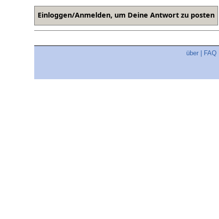
über
|
FAQ