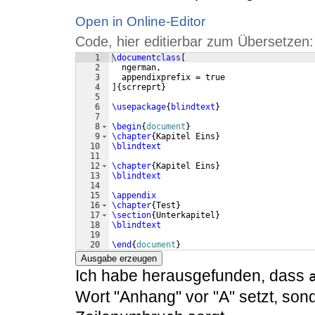
Open in Online-Editor
Code, hier editierbar zum Übersetzen:
1
\documentclass
[
2
  ngerman,
3
  appendixprefix = true
4
]
{
scrreprt
}
5
6
\usepackage
{
blindtext
}
7
8
\begin
{
document
}
9
\chapter
{
Kapitel Eins
}
10
\blindtext
11
12
\chapter
{
Kapitel Eins
}
13
\blindtext
14
15
\appendix
16
\chapter
{
Test
}
17
\section
{
Unterkapitel
}
18
\blindtext
19
20
\end
{
document
}
Ausgabe erzeugen
Ich habe herausgefunden, dass
Wort "Anhang" vor "A" setzt, son