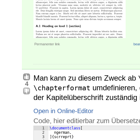
Permanenter link
bear
Man kann zu diesem Zweck ab
4
umdefinieren, 
\chapterformat
der Kapitelüberschrift zuständig i
Open in Online-Editor
Code, hier editierbar zum Übersetz
1
\documentclass
[
2
  ngerman,
3
]
{
scrreprt
}