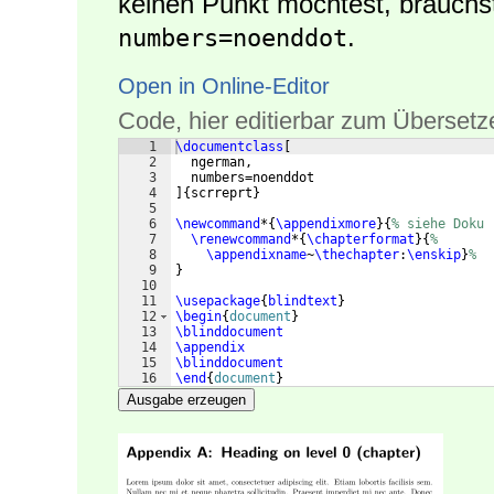
keinen Punkt möchtest, brauch
.
numbers=noenddot
Open in Online-Editor
Code, hier editierbar zum Übersetz
1
\documentclass
[
2
  ngerman,
3
  numbers=noenddot
4
]
{
scrreprt
}
5
6
\newcommand
*
{
\appendixmore
}
{
% siehe Doku
7
\renewcommand
*
{
\chapterformat
}
{
%
8
\appendixname
~
\thechapter
:
\enskip
}
%
9
}
10
11
\usepackage
{
blindtext
}
12
\begin
{
document
}
13
\blinddocument
14
\appendix
15
\blinddocument
16
\end
{
document
}
Ausgabe erzeugen