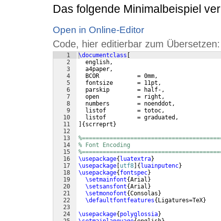
Das folgende Minimalbeispiel ver
Open in Online-Editor
Code, hier editierbar zum Übersetzen:
1
\documentclass
[
2
  english,
3
  a4paper,
4
  BCOR           = 0mm,
5
  fontsize       = 11pt, 
6
  parskip        = half-,
7
  open           = right, 
8
  numbers        = noenddot,
9
  listof         = totoc,
10
  listof         = graduated,
11
]
{
scrreprt
}
12
13
%========================================
14
% Font Encoding
15
%========================================
16
\usepackage
{
luatextra
}
17
\usepackage
[
utf8
]
{
luainputenc
}
18
\usepackage
{
fontspec
}
19
\setmainfont
{
Arial
}
20
\setsansfont
{
Arial
}
21
\setmonofont
{
Consolas
}
22
\defaultfontfeatures
{
Ligatures=TeX
}
23
24
\usepackage
{
polyglossia
}
25
\setmainlanguage
{
english
}