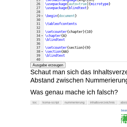
26
\usepackage
[
auto=true
]
{
microtype
}
27
\usepackage
{
blindtext
}
28
29
\begin
{
document
}
30
31
\tableofcontents
32
33
\setcounter
{
chapter
}
{
10
}
34
\chapter
{
A
}
35
\blindtext
36
37
\setcounter
{
section
}
{
9
}
38
\section
{
AA
}
39
\blindtext
40
41
\setcounter
{
subsection
}
{
9
}
Ausgabe erzeugen
Schaut man sich das Inhaltsverze
Abstand zwischen Nummerierung u
Was genau mache ich falsch?
toc
koma-script
nummerierung
inhaltsverzeichnis
abst
bear