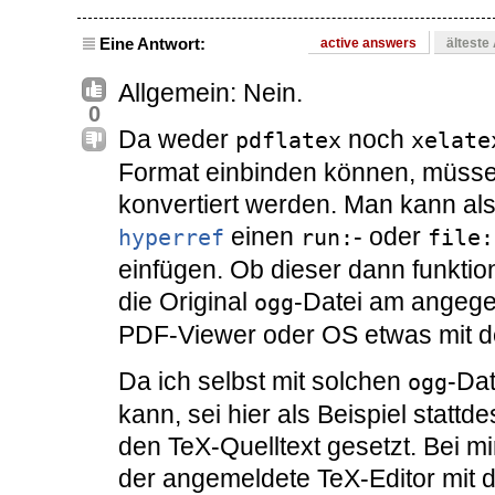
Eine Antwort:
active answers
älteste
Allgemein: Nein.
0
Da weder
noch
pdflatex
xelate
Format einbinden können, müssen
konvertiert werden. Man kann als
einen
- oder
hyperref
run:
file:
einfügen. Ob dieser dann funktio
die Original
-Datei am angege
ogg
PDF-Viewer oder OS etwas mit d
Da ich selbst mit solchen
-Dat
ogg
kann, sei hier als Beispiel statt
den TeX-Quelltext gesetzt. Bei mi
der angemeldete TeX-Editor mit d