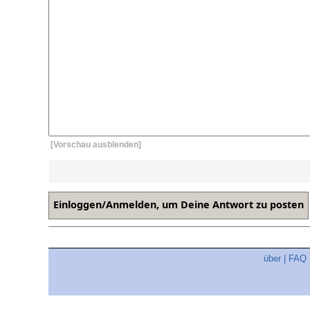
[Vorschau ausblenden]
über
|
FAQ