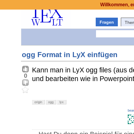
Willkommen, er
Fragen
The
ogg Format in LyX einfügen
Kann man in LyX ogg files (aus d
0
und bearbeiten wie in Powerpoin
origin
ogg
lyx
bear
Hast Du denn ein Beispiel für ei