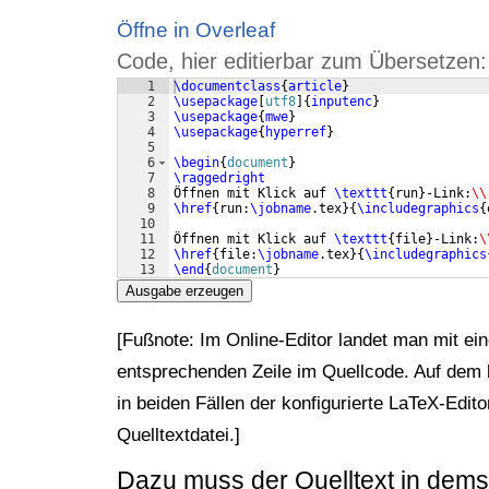
Öffne in Overleaf
Code, hier editierbar zum Übersetzen:
1
\documentclass
{
article
}
2
\usepackage
[
utf8
]
{
inputenc
}
3
\usepackage
{
mwe
}
4
\usepackage
{
hyperref
}
5
6
\begin
{
document
}
7
\raggedright
8
Öffnen mit Klick auf 
\texttt
{
run
}
-Link:
\\
9
\href
{
run:
\jobname
.tex
}
{
\includegraphics
{
10
11
Öffnen mit Klick auf 
\texttt
{
file
}
-Link:
\
12
\href
{
file:
\jobname
.tex
}
{
\includegraphics
13
\end
{
document
}
Ausgabe erzeugen
[Fußnote: Im Online-Editor landet man mit eine
entsprechenden Zeile im Quellcode. Auf dem 
in beiden Fällen der konfigurierte LaTeX-Edit
Quelltextdatei.]
Dazu muss der Quelltext in demse