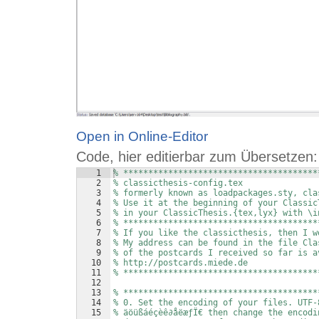
Open in Online-Editor
Code, hier editierbar zum Übersetzen:
1
% ***************************************
2
% classicthesis-config.tex 
3
% formerly known as loadpackages.sty, cla
4
% Use it at the beginning of your Classic
5
% in your ClassicThesis.{tex,lyx} with \i
6
% ***************************************
7
% If you like the classicthesis, then I w
8
% My address can be found in the file Cla
9
% of the postcards I received so far is a
10
% http://postcards.miede.de
11
% ***************************************
12
13
% ***************************************
14
% 0. Set the encoding of your files. UTF-
15
% äöüßáéçèê∂åëæƒÏ€ then change the encodi