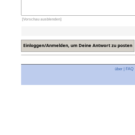
[Vorschau ausblenden]
über
|
FAQ