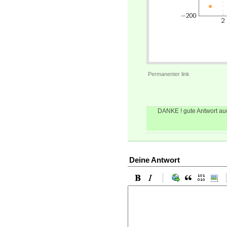
Permanenter link
DANKE ! gute Antwort au
Deine Antwort