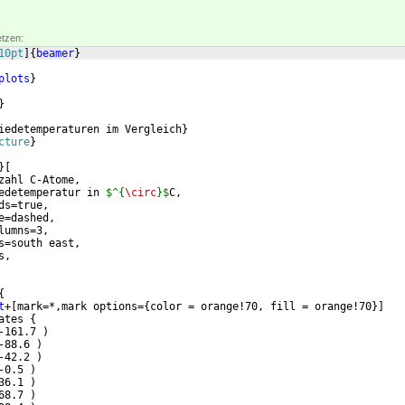
etzen:
10pt
]
{
beamer
}
plots
}
}
iedetemperaturen im Vergleich
}
cture
}
}
[
zahl C-Atome,
edetemperatur in 
$^{
\circ
}$
C,
ds=true,
e=dashed,
lumns=3,
s=south east,
s,
{
t
+
[
mark=*,mark options=
{
color = orange!70, fill = orange!70
}]
ates 
{
-161.7 
)
-88.6 
)
-42.2 
)
-0.5 
)
36.1 
)
68.7 
)