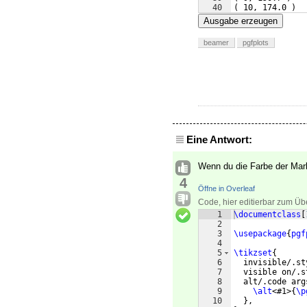
40
(
 10, 174.0 
)
41
}
;
Ausgabe erzeugen
beamer
pgfplots
Eine Antwort:
Wenn du die Farbe der Ma
4
Öffne in Overleaf
Code, hier editierbar zum Üb
1
\documentclass
[
2
3
\usepackage
{
pgf
4
5
\tikzset
{
6
  invisible/.st
7
  visible on/.s
8
  alt/.code arg
9
\alt
<#1>
{
\p
10
}
,