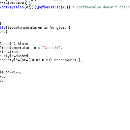
rgs=
{
<#1>#2#3
}
{
%
\pgfkeysalso
{
#2
}}
{
\pgfkeysalso
{
#3
}}
% \pgfkeysalso doesn't chang
}
tle
{
Siedetemperaturen im Vergleich
}
ure
}
Anzahl C-Atome,
Siedetemperatur in 
$^{
\circ
}$
C,
rids=true,
d style=dashed,
end style=
{
at=
{(
0.02,0.9
)}
,anchor=west,
}
,
le on=<1->,
70,
0,