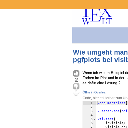
Wie umgeht man 
pgfplots bei visi
Wenn ich wie im Beispiel d
Farben im Plot und in der 
2
es dafür eine Lösung ?
Öffne in Overleaf
Code, hier editierbar zum Üb
1
\documentclass
[
2
3
\usepackage
{
pgf
4
5
\tikzset
{
6
    invisible/.
7
    visible on/