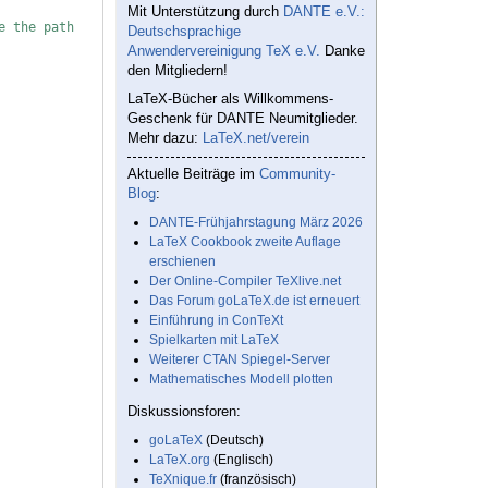
Mit Unterstützung durch
DANTE e.V.:
e the path
Deutschsprachige
Anwendervereinigung TeX e.V.
Danke
den Mitgliedern!
LaTeX-Bücher als Willkommens-
Geschenk für DANTE Neumitglieder.
Mehr dazu:
LaTeX.net/verein
Aktuelle Beiträge im
Community-
Blog
:
DANTE-Frühjahrstagung März 2026
LaTeX Cookbook zweite Auflage
erschienen
Der Online-Compiler TeXlive.net
Das Forum goLaTeX.de ist erneuert
Einführung in ConTeXt
Spielkarten mit LaTeX
Weiterer CTAN Spiegel-Server
Mathematisches Modell plotten
Diskussionsforen:
goLaTeX
(Deutsch)
LaTeX.org
(Englisch)
TeXnique.fr
(französisch)