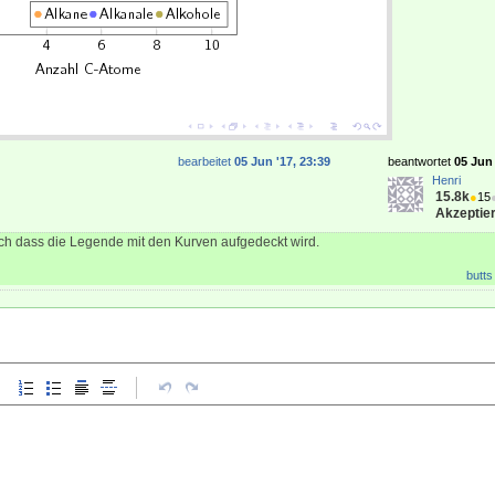
bearbeitet
05 Jun '17, 23:39
beantwortet
05 Jun 
Henri
15.8k
●
15
Akzeptier
ch dass die Legende mit den Kurven aufgedeckt wird.
butts