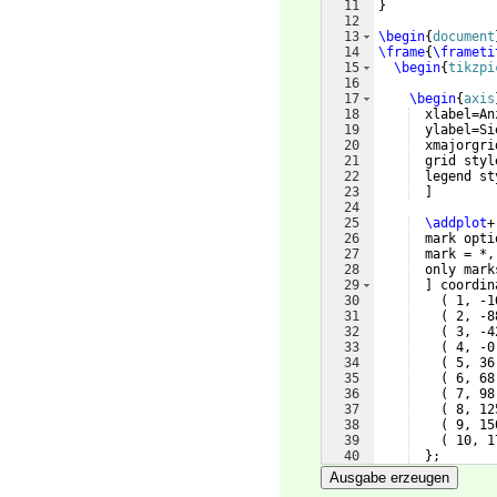
11
}
12
13
\begin
{
document
14
\frame
{
\frameti
15
\begin
{
tikzpi
16
17
\begin
{
axis
18
  xlabel=An
19
  ylabel=Si
20
  xmajorgri
21
  grid styl
22
  legend st
23
]
24
25
\addplot
+
26
  mark opti
27
  mark = *,
28
  only mark
29
]
 coordin
30
(
 1, -1
31
(
 2, -8
32
(
 3, -4
33
(
 4, -0
34
(
 5, 36
35
(
 6, 68
36
(
 7, 98
37
(
 8, 12
38
(
 9, 15
39
(
 10, 1
40
}
;
41
Ausgabe erzeugen