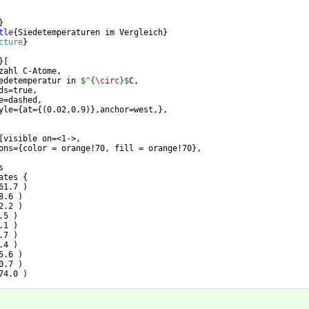
}
tle
{
Siedetemperaturen im Vergleich
}
cture
}
}
[
zahl C-Atome,
edetemperatur in 
$^{
\circ
}$
C,
ds=true,
e=dashed,
yle=
{
at=
{(
0.02,0.9
)}
,anchor=west,
}
,
[
visible on=<1->,
ons=
{
color = orange!70, fill = orange!70
}
,
s
ates 
{
61.7 
)
8.6 
)
2.2 
)
.5 
)
.1 
)
.7 
)
.4 
)
5.6 
)
0.7 
)
74.0 
)