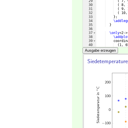
29
(
 7, 
30
(
 8, 
31
(
 9, 
32
(
 10,
33
}
;
34
\addleg
35
}
36
37
\only
<2->
38
\addplo
39
    coordin
40
(
1, 6
41
(
2, 7
Ausgabe erzeugen