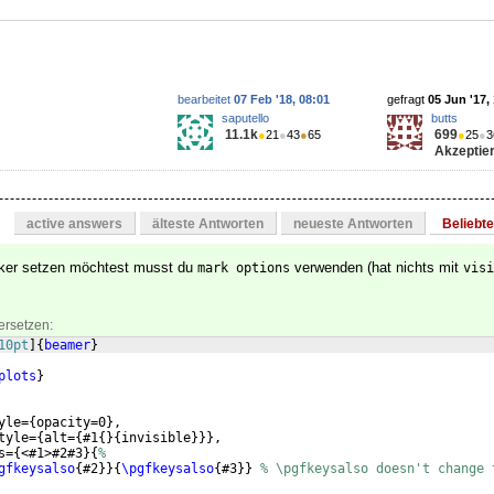
bearbeitet
07 Feb '18, 08:01
gefragt
05 Jun '17,
saputello
butts
11.1k
699
●
21
●
43
●
65
●
25
●
3
Akzeptier
active answers
älteste Antworten
neueste Antworten
Beliebt
rker setzen möchtest musst du
verwenden (hat nichts mit
mark options
visi
ersetzen:
10pt
]
{
beamer
}
plots
}
yle=
{
opacity=0
}
,
tyle=
{
alt=
{
#1
{
}
{
invisible
}}}
,
s=
{
<#1>#2#3
}
{
%
gfkeysalso
{
#2
}}
{
\pgfkeysalso
{
#3
}}
% \pgfkeysalso doesn't change 