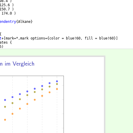
98.4 
)
125.6 
)
150.7 
)
 174.0 
)
endentry
{
Alkane
}
{
t
+
[
mark=*,mark options=
{
color = blue!60, fill = blue!60
}]
ates 
{
5
)
8
)