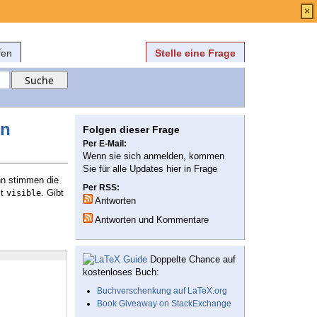
Anmelden
über
FAQ
×
fen
Stelle eine Frage
on
Folgen dieser Frage
Per E-Mail:
Wenn sie sich anmelden, kommen
Sie für alle Updates hier in Frage
nn stimmen die
Per RSS:
it
. Gibt
visible
Antworten
Antworten und Kommentare
Doppelte Chance auf
kostenloses Buch:
Buchverschenkung auf LaTeX.org
Book Giveaway on StackExchange