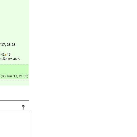
'17, 23:28
●
41
●
43
t-Rate:
46%
(06 Jun '17, 21:33)