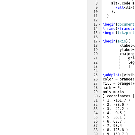
8
    alt/.code a
9
\alt
<#1>
{
10
}
,
11
}
12
13
\begin
{
document
14
\frame
{
\frameti
15
\begin
{
tikzpict
16
17
\begin
{
axis
}
[
18
    xlabel=
19
    ylabel=
20
    xmajorg
21
    gri
22
    leg
23
]
24
25
\addplot
+
[
visib
26
color = orange!
27
fill = orange!7
28
mark = *,
29
only marks
30
]
 coordinates 
{
31
(
 1, -161.7 
)
32
(
 2, -88.6 
)
33
(
 3, -42.2 
)
34
(
 4, -0.5 
)
35
(
 5, 36.1 
)
36
(
 6, 68.7 
)
37
(
 7, 98.4 
)
38
(
 8, 125.6 
)
39
(
 9, 150.7 
)