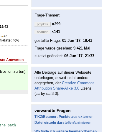
Frage-Themen:
×299
pgfplots
 18:43
×141
beamer
6
●
42
t-Rate:
gestellte Frage:
05 Jun '17, 18:43
40%
Frage wurde gesehen:
9,421 Mal
zuletzt geändert:
06 Jun '17, 21:33
este Antworten
zu tun).
ble on
Alle Beiträge auf dieser Webseite
unterliegen, soweit nicht anders
angegeben, der
Creative Commons
Attribution Share-Alike 3.0
Lizenz
(cc-by-sa 3.0).
verwandte Fragen
TIKZ/Beamer: Punkte aus externer
Datei einzeln darstellen/animieren
the path
Wo finde ich weitere beamer-Themen