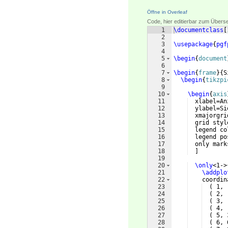
Öffne in Overleaf
Code, hier editierbar zum Übers
1
\documentclass
[
2
3
\usepackage
{
pgf
4
5
\begin
{
document
6
7
\begin
{
frame
}
{
S
8
\begin
{
tikzpi
9
10
\begin
{
axis
11
  xlabel=An
12
  ylabel=Si
13
  xmajorgri
14
  grid styl
15
  legend co
16
  legend po
17
  only mark
18
]
19
20
\only
<1->
21
\addplo
22
    coordin
23
(
 1, 
24
(
 2, 
25
(
 3, 
26
(
 4, 
27
(
 5, 
28
(
 6, 