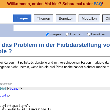
Willkommen, erstes Mal hier? Schau mal unter
FAQ
!
Fragen
Themen
Benutzer
Medaillen
Of
Fragen
Themen
Benutzer
das Problem in der Farbdarstellung v
ble ?
rei Kurven mit
darstelle und mit verschiedenen Farben markiere da
pgfplots
Legende nicht überein, wenn ich die drei Plots nacheinander sichtbar mache m
ersetzen:
10pt
]
{
beamer
}
plots
}
style=
{
opacity=0
}
,
.style=
{
alt=
{
#1
{
}
{
invisible
}}}
,