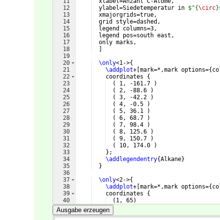
11
  xlabel=Anzahl C-Atome,
12
  ylabel=Siedetemperatur in 
$^{
\circ
}
13
  xmajorgrids=true,
14
  grid style=dashed,
15
  legend columns=3,
16
  legend pos=south east,
17
  only marks,
18
]
19
20
\only
<1->
{
21
\addplot
+
[
mark=*,mark options=
{
co
22
    coordinates 
{
23
(
 1, -161.7 
)
24
(
 2, -88.6 
)
25
(
 3, -42.2 
)
26
(
 4, -0.5 
)
27
(
 5, 36.1 
)
28
(
 6, 68.7 
)
29
(
 7, 98.4 
)
30
(
 8, 125.6 
)
31
(
 9, 150.7 
)
32
(
 10, 174.0 
)
33
}
;
34
\addlegendentry
{
Alkane
}
35
}
36
37
\only
<2->
{
38
\addplot
+
[
mark=*,mark options=
{
co
39
    coordinates 
{
40
(
1, 65
)
41
(
2, 78
)
Ausgabe erzeugen