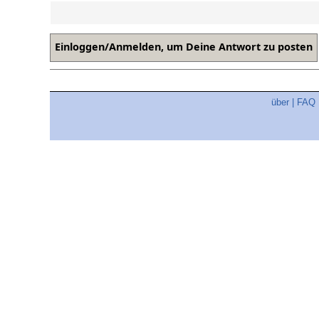
über
|
FAQ