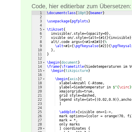
Code, hier editierbar zum Übersetzen:
1
\documentclass
[
10pt
]
{
beamer
}
2
3
\usepackage
{
pgfplots
}
4
5
\tikzset
{
6
  invisible/.style=
{
opacity=0
}
,
7
  visible on/.style=
{
alt=
{
#1
{
}
{
invisible
}
8
  alt/.code args=
{
<#1>#2#3
}
{
%
9
\alt
<#1>
{
\pgfkeysalso
{
#2
}}
{
\pgfkeysal
10
}
,
11
}
12
13
\begin
{
document
}
14
\frame
{
\frametitle
{
Siedetemperaturen im V
15
\begin
{
tikzpicture
}
16
17
\begin
{
axis
}
[
18
  xlabel=Anzahl C-Atome,
19
  ylabel=Siedetemperatur in 
$^{
\circ
}
20
  xmajorgrids=true,
21
  grid style=dashed,
22
  legend style=
{
at=
{(
0.02,0.9
)}
,ancho
23
]
24
25
\addplot
+
[
visible on=<1->,
26
  mark options=
{
color = orange!70, fi
27
  mark = *,
28
  only marks
29
]
 coordinates 
{