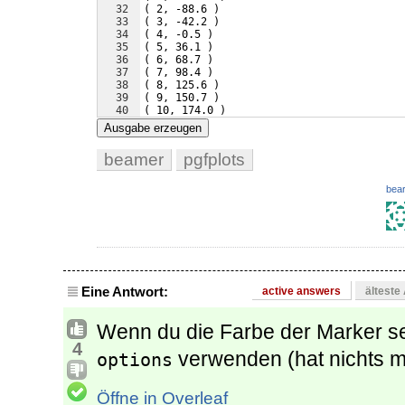
32
(
 2, -88.6 
)
33
(
 3, -42.2 
)
34
(
 4, -0.5 
)
35
(
 5, 36.1 
)
36
(
 6, 68.7 
)
37
(
 7, 98.4 
)
38
(
 8, 125.6 
)
39
(
 9, 150.7 
)
40
(
 10, 174.0 
)
41
}
;
Ausgabe erzeugen
beamer
pgfplots
bear
Eine Antwort:
active answers
älteste
Wenn du die Farbe der Marker s
4
verwenden (hat nichts m
options
Öffne in Overleaf