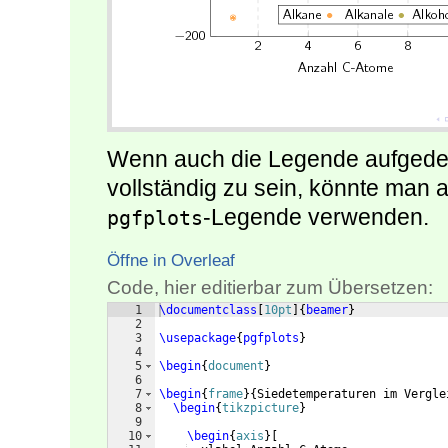
Wenn auch die Legende aufgedec
vollständig zu sein, könnte man
-Legende verwenden.
pgfplots
Öffne in Overleaf
Code, hier editierbar zum Übersetzen:
1
\documentclass
[
10pt
]
{
beamer
}
2
3
\usepackage
{
pgfplots
}
4
5
\begin
{
document
}
6
7
\begin
{
frame
}
{
Siedetemperaturen im Vergle
8
\begin
{
tikzpicture
}
9
10
\begin
{
axis
}
[