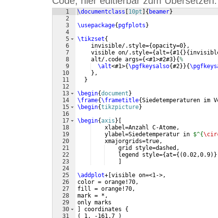
Code, hier editierbar zum Übersetzen:
1
\documentclass
[
10pt
]
{
beamer
}
2
3
\usepackage
{
pgfplots
}
4
5
\tikzset
{
6
    invisible/.style=
{
opacity=0
}
,
7
    visible on/.style=
{
alt=
{
#1
{
}
{
invisibl
8
    alt/.code args=
{
<#1>#2#3
}
{
%
9
\alt
<#1>
{
\pgfkeysalso
{
#2
}}
{
\pgfkeys
10
}
,
11
}
12
13
\begin
{
document
}
14
\frame
{
\frametitle
{
Siedetemperaturen im V
15
\begin
{
tikzpicture
}
16
17
\begin
{
axis
}
[
18
    xlabel=Anzahl C-Atome,
19
    ylabel=Siedetemperatur in 
$^{
\cir
20
    xmajorgrids=true,
21
    grid style=dashed,
22
    legend style=
{
at=
{(
0.02,0.9
)}
23
]
24
25
\addplot
+
[
visible on=<1->,
26
color = orange!70,
27
fill = orange!70,
28
mark = *,
29
only marks
30
]
 coordinates 
{
31
(
 1, -161.7 
)