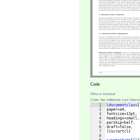
Code:
Öffne in Overleaf
Code, hier editierbar zum Übers
1
\documentclass
[
2
paper=a4,
3
fontsize=12pt,
4
headings=small,
5
parskip=half,
6
draft=false,
7
]
{
scrartcl
}
8