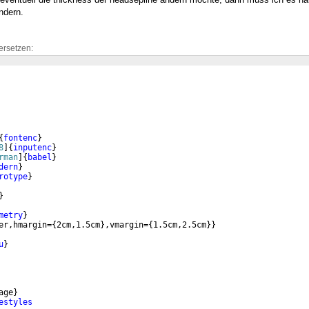
ndern.
ersetzen:
{
fontenc
}
8
]
{
inputenc
}
rman
]
{
babel
}
dern
}
rotype
}
}
metry
}
er,hmargin=
{
2cm,1.5cm
}
,vmargin=
{
1.5cm,2.5cm
}}
u
}
age
}
estyles