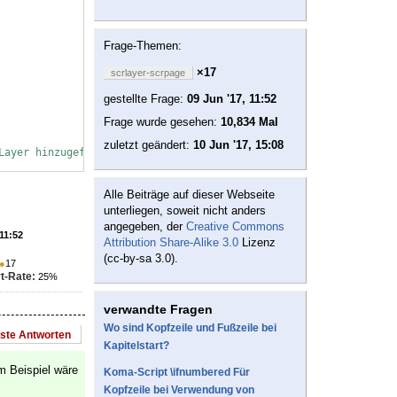
Frage-Themen:
×17
scrlayer-scrpage
gestellte Frage:
09 Jun '17, 11:52
Frage wurde gesehen:
10,834 Mal
zuletzt geändert:
10 Jun '17, 15:08
Layer hinzugefügt
Alle Beiträge auf dieser Webseite
unterliegen, soweit nicht anders
angegeben, der
Creative Commons
 11:52
Attribution Share-Alike 3.0
Lizenz
(cc-by-sa 3.0).
●
17
t-Rate:
25%
verwandte Fragen
Wo sind Kopfzeile und Fußzeile bei
este Antworten
Kapitelstart?
m Beispiel wäre
Koma-Script \ifnumbered Für
Kopfzeile bei Verwendung von