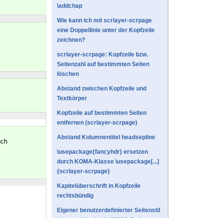
\addchap
Wie kann ich mit scrlayer-scrpage
eine Doppellinie unter der Kopfzeile
zeichnen?
scrlayer-scrpage: Kopfzeile bzw.
Seitenzahl auf bestimmten Seiten
löschen
Abstand zwischen Kopfzeile und
Textkörper
Kopfzeile auf bestimmten Seiten
entfernen (scrlayer-scrpage)
Abstand Kolumnentitel headsepline
uch
\usepackage{fancyhdr} ersetzen
durch KOMA-Klasse \usepackage[...]
{scrlayer-scrpage}
Kapitelüberschrift in Kopfzeile
rechtsbündig
Eigener benutzerdefinierter Seitenstil