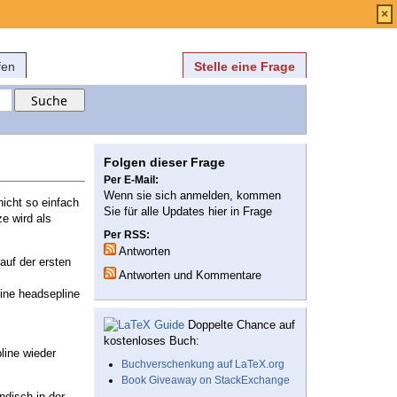
Anmelden
über
FAQ
×
fen
Stelle eine Frage
Folgen dieser Frage
Per E-Mail:
Wenn sie sich anmelden, kommen
nicht so einfach
Sie für alle Updates hier in Frage
e wird als
Per RSS:
Antworten
auf der ersten
Antworten und Kommentare
eine headsepline
Doppelte Chance auf
kostenloses Buch:
line wieder
Buchverschenkung auf LaTeX.org
Book Giveaway on StackExchange
ndisch in der