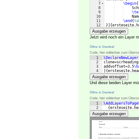
7
\begin
{
8
    Sch
9
\te
10
    Nam
11
\end
{
ta
12
}]
{
ersteseite.h
Ausgabe erzeugen
Jetzt wird noch ein Layer 
Öffne in Overleaf
Code, hier editierbar zum Übers
1
\DeclareNewLayer
2
clone=scrheading
3
addvoffset=3.5
\b
4
]
{
ersteseite.hea
Ausgabe erzeugen
Und diese beiden Layer mü
Öffne in Overleaf
Code, hier editierbar zum Übers
1
\AddLayersToPage
2
{
ersteseite.he
Ausgabe erzeugen