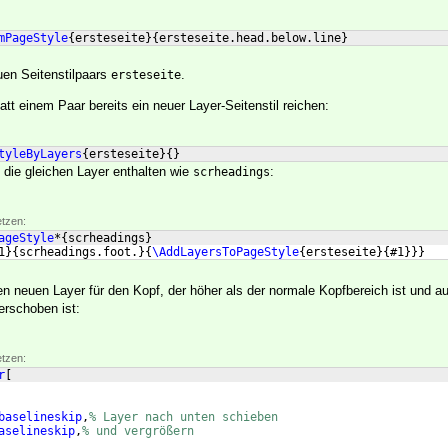
mPageStyle
{
ersteseite
}
{
ersteseite.head.below.line
}
uen Seitenstilpaars
.
ersteseite
att einem Paar bereits ein neuer Layer-Seitenstil reichen:
tyleByLayers
{
ersteseite
}
{
}
ß die gleichen Layer enthalten wie
:
scrheadings
etzen:
ageStyle
*
{
scrheadings
}
1
}
{
scrheadings.foot.
}
{
\AddLayersToPageStyle
{
ersteseite
}
{
#1
}}}
 neuen Layer für den Kopf, der höher als der normale Kopfbereich ist und a
erschoben ist:
etzen:
r
[
baselineskip
,
% Layer nach unten schieben
aselineskip
,
% und vergrößern