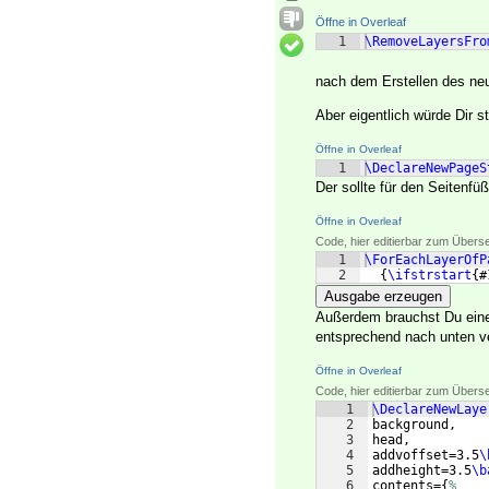
Öffne in Overleaf
1
\RemoveLayersFro
nach dem Erstellen des ne
Aber eigentlich würde Dir st
Öffne in Overleaf
1
\DeclareNewPageS
Der sollte für den Seitenfü
Öffne in Overleaf
Code, hier editierbar zum Übers
1
\ForEachLayerOfP
2
{
\ifstrstart
{
#
Ausgabe erzeugen
Außerdem brauchst Du einen
entsprechend nach unten v
Öffne in Overleaf
Code, hier editierbar zum Übers
1
\DeclareNewLaye
2
background,
3
head,
4
addvoffset=3.5
\
5
addheight=3.5
\b
6
contents=
{
%