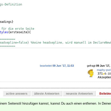
gs-Definition
eadings
}
 für die erste Seite
tyles
{
ersteseite
}
{
=========
eadsepline=false} %keine headsepline, wird manuell im DeclareNew
=========
bearbeitet
09 Jun '17, 11:53
gefragt
09 Jun '17,
maphy-psd
371
●
6
●
10
Akzeptier
active answers
älteste Antworten
neueste Antworten
Beliebt
inem Seitenstil hinzufügen kannst, kannst Du auch einen entfernen. In Deine