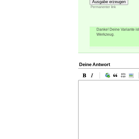
41
\DeclareNewLaye
Ausgabe erzeugen
Permanenter link
Danke! Deine Variante is
Werkzeug.
Deine Antwort