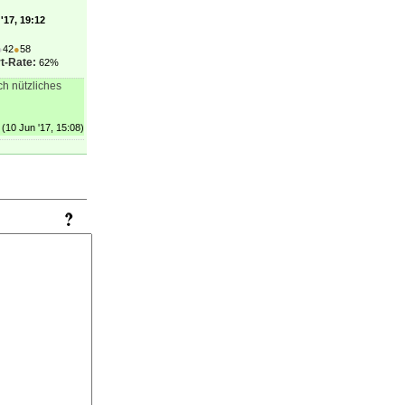
'17, 19:12
●
42
●
58
t-Rate:
62%
ch nützliches
(10 Jun '17, 15:08)