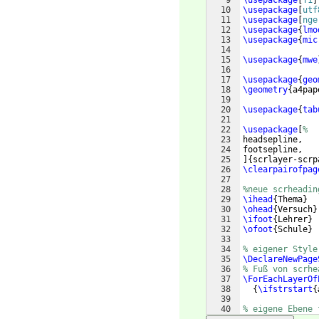
9
\usepackage
[
T1
]
10
\usepackage
[
utf
11
\usepackage
[
nge
12
\usepackage
{
lmo
13
\usepackage
{
mic
14
15
\usepackage
{
mwe
16
17
\usepackage
{
geo
18
\geometry
{
a4pap
19
20
\usepackage
{
tab
21
22
\usepackage
[
%
23
headsepline,
24
footsepline,
25
]
{
scrlayer-scrp
26
\clearpairofpag
27
28
%neue scrheadin
29
\ihead
{
Thema
}
30
\ohead
{
Versuch
}
31
\ifoot
{
Lehrer
}
32
\ofoot
{
Schule
}
33
34
% eigener Style
35
\DeclareNewPage
36
% Fuß von scrhe
37
\ForEachLayerOf
38
{
\ifstrstart
{
39
40
% eigene Ebene 