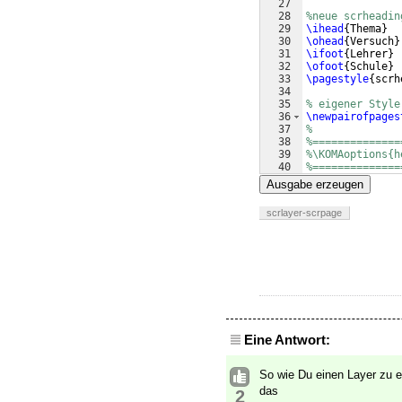
27
28
%neue scrheadin
29
\ihead
{
Thema
}
30
\ohead
{
Versuch
}
31
\ifoot
{
Lehrer
}
32
\ofoot
{
Schule
}
33
\pagestyle
{
scrh
34
35
% eigener Style
36
\newpairofpages
37
%
38
%==============
39
%\KOMAoptions{h
40
%==============
41
%
Ausgabe erzeugen
scrlayer-scrpage
Eine Antwort:
So wie Du einen Layer zu e
das
2