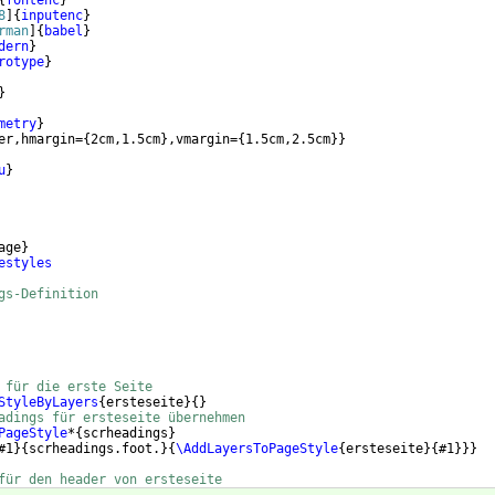
{
fontenc
}
8
]
{
inputenc
}
rman
]
{
babel
}
dern
}
rotype
}
}
metry
}
er,hmargin=
{
2cm,1.5cm
}
,vmargin=
{
1.5cm,2.5cm
}}
u
}
age
}
estyles
gs-Definition
 für die erste Seite
StyleByLayers
{
ersteseite
}
{
}
adings für ersteseite übernehmen
PageStyle
*
{
scrheadings
}
#1
}
{
scrheadings.foot.
}
{
\AddLayersToPageStyle
{
ersteseite
}
{
#1
}}}
für den header von ersteseite