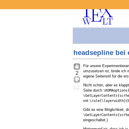
headsepline bei 
Für unsere Experimentieranl
umzusetzen ist, binde ich m
2
eigene Seitenstil für die er
Nicht schön, aber es klappt
Seite durch
\KOMAoptions
\GetLayerContents{scrh
mit
\rule{\layerwidth}{
Gibt es eine Möglichkeit, d
\GetLayerContents{scrh
eingeschaltet.)
Hintergrund ist, dass ich j