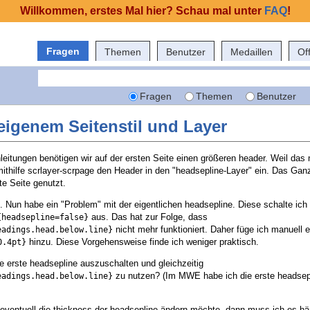
Willkommen, erstes Mal hier? Schau mal unter
FAQ
!
Fragen
Themen
Benutzer
Medaillen
Of
Fragen
Themen
Benutzer
eigenem Seitenstil und Layer
eitungen benötigen wir auf der ersten Seite einen größeren header. Weil das 
ithilfe scrlayer-scrpage den Header in den "headsepline-Layer" ein. Das Ganz
ste Seite genutzt.
. Nun habe ein "Problem" mit der eigentlichen headsepline. Diese schalte ich 
aus. Das hat zur Folge, dass
{headsepline=false}
nicht mehr funktioniert. Daher füge ich manuell 
eadings.head.below.line}
hinzu. Diese Vorgehensweise finde ich weniger praktisch.
0.4pt}
ie erste headsepline auszuschalten und gleichzeitig
zu nutzen? (Im MWE habe ich die erste headsep
eadings.head.below.line}
a eventuell die thickness der headsepline ändern möchte, dann muss ich es hä