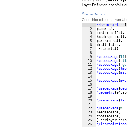
Layer-Definition ebenfalls ä
Öffne in Overleaf
Code, hier editierbar zum Üb
1
\documentclass
[
2
paper=a4,
3
fontsize=12pt,
4
headings=small,
5
parskip=half,
6
draft=false,
7
]
{
scrartcl
}
8
9
\usepackage
[
T1
]
10
\usepackage
[
utf
11
\usepackage
[
nge
12
\usepackage
{
lmo
13
\usepackage
{
mic
14
15
\usepackage
{
mwe
16
17
\usepackage
{
geo
18
\geometry
{
a4pap
19
20
\usepackage
{
tab
21
22
\usepackage
[
%
23
headsepline,
24
footsepline,
25
]
{
scrlayer-scrp
26
\clearpairofpag