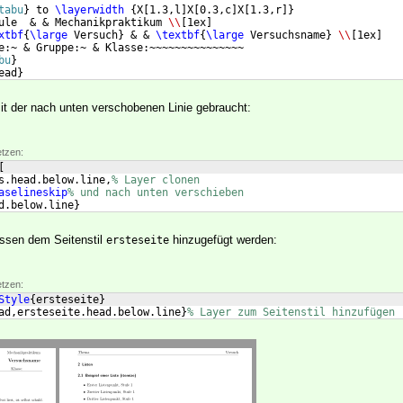
tabu
}
 to 
\layerwidth
{
X
[
1.3,l
]
X
[
0.3,c
]
X
[
1.3,r
]}
ule  & & Mechanikpraktikum 
\\
[
1ex
]
xtbf
{
\large
 Versuch
}
 & & 
\textbf
{
\large
 Versuchsname
}
\\
[
1ex
]
e:~ & Gruppe:~ & Klasse:~~~~~~~~~~~~~~~
bu
}
ead
}
mit der nach unten verschobenen Linie gebraucht:
etzen:
[
s.head.below.line,
% Layer clonen
aselineskip
% und nach unten verschieben
d.below.line
}
ssen dem Seitenstil
hinzugefügt werden:
ersteseite
etzen:
Style
{
ersteseite
}
ad,ersteseite.head.below.line
}
% Layer zum Seitenstil hinzufügen