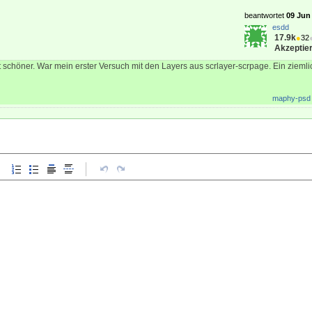
r
[
beantwortet
09 Jun 
esdd
17.9k
●
32
Akzeptier
t schöner. War mein erster Versuch mit den Layers aus scrlayer-scrpage. Ein ziemli
maphy-psd