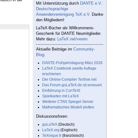
Mit Unterstützung durch
DANTE e.V.:
Deutschsprachige
Anwendervereinigung TeX e.V.
Danke
den Mitgliedern!
LaTeX-Bücher als Willkommens-
Geschenk für DANTE Neumitglieder.
Mehr dazu:
LaTeX.net/verein
Aktuelle Beiträge im
Community-
Blog
:
DANTE-Frühjahrstagung März 2026
LaTeX Cookbook zweite Auflage
erschienen
Der Online-Compiler TeXlive.net
Das Forum goLaTeX.de ist erneuert
Einführung in ConTeXt
Spielkarten mit LaTeX
Weiterer CTAN Spiegel-Server
Mathematisches Modell plotten
Diskussionsforen:
goLaTeX
(Deutsch)
LaTeX.org
(Englisch)
TeXnique.fr
(französisch)