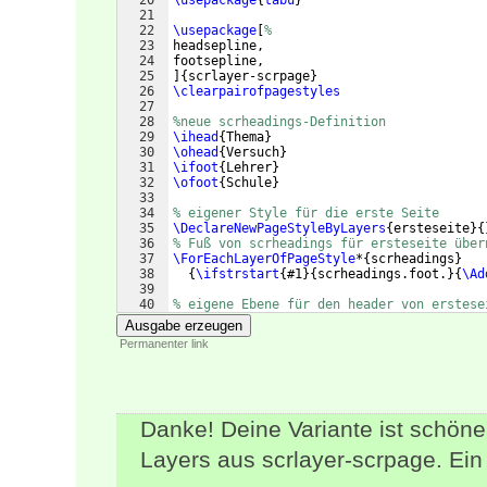
20
\usepackage
{
tabu
}
21
22
\usepackage
[
%
23
headsepline,
24
footsepline,
25
]
{
scrlayer-scrpage
}
26
\clearpairofpagestyles
27
28
%neue scrheadings-Definition
29
\ihead
{
Thema
}
30
\ohead
{
Versuch
}
31
\ifoot
{
Lehrer
}
32
\ofoot
{
Schule
}
33
34
% eigener Style für die erste Seite
35
\DeclareNewPageStyleByLayers
{
ersteseite
}
{
36
% Fuß von scrheadings für ersteseite über
37
\ForEachLayerOfPageStyle
*
{
scrheadings
}
38
{
\ifstrstart
{
#1
}
{
scrheadings.foot.
}
{
\Ad
39
40
% eigene Ebene für den header von erstese
41
\DeclareNewLayer
[
Ausgabe erzeugen
Permanenter link
Danke! Deine Variante ist schöne
Layers aus scrlayer-scrpage. Ein