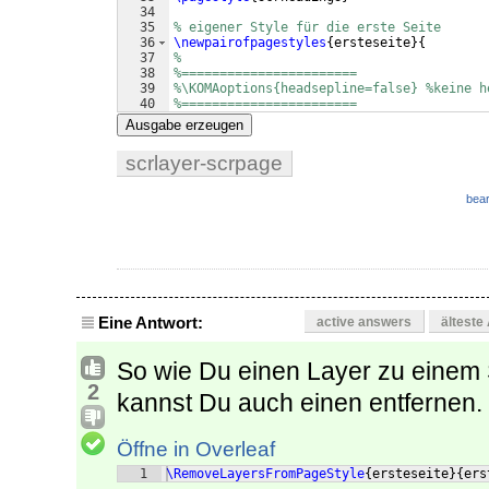
34
35
% eigener Style für die erste Seite
36
\newpairofpagestyles
{
ersteseite
}
{
37
%
38
%=======================
39
%\KOMAoptions{headsepline=false} %keine h
40
%=======================
41
%
Ausgabe erzeugen
scrlayer-scrpage
bear
Eine Antwort:
active answers
älteste
So wie Du einen Layer zu einem S
2
kannst Du auch einen entfernen.
Öffne in Overleaf
1
\RemoveLayersFromPageStyle
{
ersteseite
}
{
ers