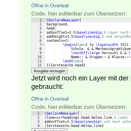
Öffne in Overleaf
Code, hier editierbar zum Übersetzen:
1
\DeclareNewLayer
[
2
background,
3
head,
4
addvoffset=3.5
\baselineskip
,
% Layer nach 
5
addheight=3.5
\baselineskip
,
% und vergröße
6
contents=
{
%
7
\begin
{
tabu
}
 to 
\layerwidth
{
X
[
1.
8
    Schule  & & Mechanikpraktikum
9
\textbf
{
\large
 Versuch
}
 & & 
\
10
    Name:~ & Gruppe:~ & Klasse:~~
11
\end
{
tabu
}
12
}]
{
ersteseite.head
}
Ausgabe erzeugen
Jetzt wird noch ein Layer mit de
gebraucht:
Öffne in Overleaf
Code, hier editierbar zum Übersetzen:
1
\DeclareNewLayer
[
2
clone=scrheadings.head.below.line,
% Layer 
3
addvoffset=3.5
\baselineskip
% und nach unte
4
]
{
ersteseite.head.below.line
}