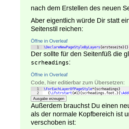
nach dem Erstellen des neuen Se
Aber eigentlich würde Dir statt e
Seitenstil reichen:
Öffne in Overleaf
1
\DeclareNewPageStyleByLayers
{
ersteseite
}
{
}
Der sollte für den Seitenfüß die 
:
scrheadings
Öffne in Overleaf
Code, hier editierbar zum Übersetzen:
1
\ForEachLayerOfPageStyle
*
{
scrheadings
}
2
{
\ifstrstart
{
#1
}
{
scrheadings.foot.
}
{
\Add
Ausgabe erzeugen
Außerdem brauchst Du einen neue
als der normale Kopfbereich ist
verschoben ist: