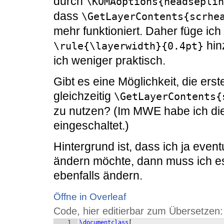
durch
\KOMAoptions{headseplin
dass
\GetLayerContents{scrhe
mehr funktioniert. Daher füge ich
hin
\rule{\layerwidth}{0.4pt}
ich weniger praktisch.
Gibt es eine Möglichkeit, die er
gleichzeitig
\GetLayerContents{
zu nutzen? (Im MWE habe ich die
eingeschaltet.)
Hintergrund ist, dass ich ja even
ändern möchte, dann muss ich es 
ebenfalls ändern.
Öffne in Overleaf
Code, hier editierbar zum Übersetzen:
1
\documentclass
[