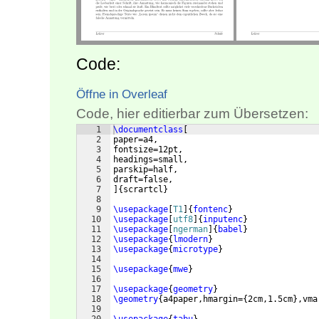
Code:
Öffne in Overleaf
Code, hier editierbar zum Übersetzen:
1
\documentclass
[
2
paper=a4,
3
fontsize=12pt,
4
headings=small,
5
parskip=half,
6
draft=false,
7
]
{
scrartcl
}
8
9
\usepackage
[
T1
]
{
fontenc
}
10
\usepackage
[
utf8
]
{
inputenc
}
11
\usepackage
[
ngerman
]
{
babel
}
12
\usepackage
{
lmodern
}
13
\usepackage
{
microtype
}
14
15
\usepackage
{
mwe
}
16
17
\usepackage
{
geometry
}
18
\geometry
{
a4paper,hmargin=
{
2cm,1.5cm
}
,vma
19