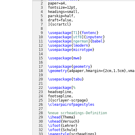
2
paper=a4,
3
fontsize=12pt,
4
headings=small,
5
parskip=half,
6
draft=false,
7
]
{
scrartcl
}
8
9
\usepackage
[
T1
]
{
fontenc
}
10
\usepackage
[
utf8
]
{
inputenc
}
11
\usepackage
[
ngerman
]
{
babel
}
12
\usepackage
{
lmodern
}
13
\usepackage
{
microtype
}
14
15
\usepackage
{
mwe
}
16
17
\usepackage
{
geometry
}
18
\geometry
{
a4paper,hmargin=
{
2cm,1.5cm
}
,vma
19
20
\usepackage
{
tabu
}
21
22
\usepackage
[
%
23
headsepline,
24
footsepline,
25
]
{
scrlayer-scrpage
}
26
\clearpairofpagestyles
27
28
%neue scrheadings-Definition
29
\ihead
{
Thema
}
30
\ohead
{
Versuch
}
31
\ifoot
{
Lehrer
}
32
\ofoot
{
Schule
}
33
\pagestyle
{
scrheadings
}