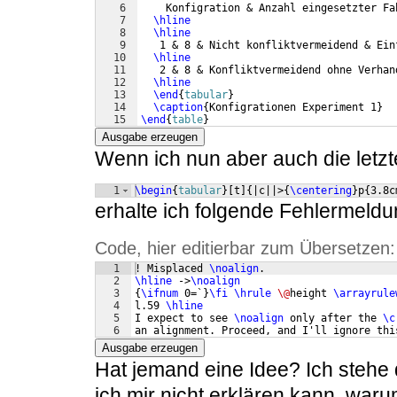
6
    Konfigration & Anzahl eingesetzter Fa
7
\hline
8
\hline
9
   1 & 8 & Nicht konfliktvermeidend & Ein
10
\hline
11
   2 & 8 & Konfliktvermeidend ohne Verhan
12
\hline
13
\end
{
tabular
}
14
\caption
{
Konfigrationen Experiment 1
}
15
\end
{
table
}
Ausgabe erzeugen
Wenn ich nun aber auch die letzt
1
\begin
{
tabular
}
[
t
]
{
|c||>
{
\centering
}
p
{
3.8c
erhalte ich folgende Fehlermeld
Code, hier editierbar zum Übersetzen:
1
! Misplaced 
\noalign
.  
2
\hline
 ->
\noalign
3
{
\ifnum
 0=`
}
\fi
\hrule
\@
height 
\arrayrule
4
l.59 
\hline
5
I expect to see 
\noalign
 only after the 
\c
6
an alignment. Proceed, and I'll ignore thi
Ausgabe erzeugen
Hat jemand eine Idee? Ich stehe
ich mir nicht erklären kann, waru