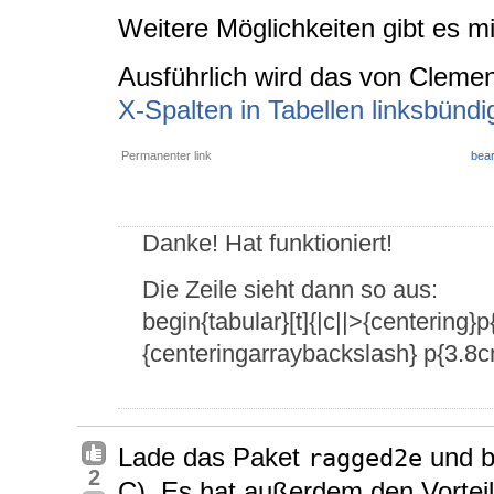
Weitere Möglichkeiten gibt es 
Ausführlich wird das von Clemen
X-Spalten in Tabellen linksbünd
Permanenter link
bear
Danke! Hat funktioniert!
Die Zeile sieht dann so aus:
begin{tabular}[t]{|c||>{centering
{centeringarraybackslash} p{3.8c
Lade das Paket
und b
ragged2e
2
C). Es hat außerdem den Vortei