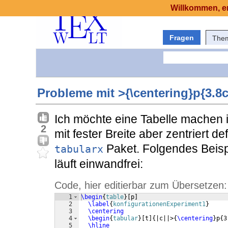
Willkommen, er
Fragen
The
Probleme mit >{\centering}p{3.8
Ich möchte eine Tabelle machen in
2
mit fester Breite aber zentriert d
Paket. Folgendes Beispi
tabularx
läuft einwandfrei:
Code, hier editierbar zum Übersetzen:
1
\begin
{
table
}
[
p
]
2
\label
{
konfigurationenExperiment1
}
3
\centering
4
\begin
{
tabular
}
[
t
]
{
|c||>
{
\centering
}
p
{
3
5
\hline