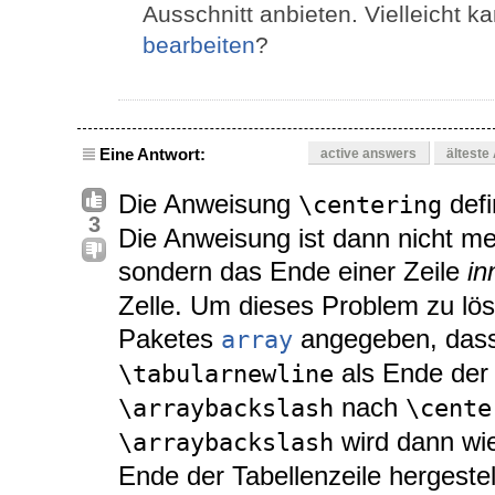
Ausschnitt anbieten. Vielleicht 
bearbeiten
?
Eine Antwort:
active answers
älteste
Die Anweisung
defi
\centering
3
Die Anweisung ist dann nicht me
sondern das Ende einer Zeile
in
Zelle. Um dieses Problem zu löse
Paketes
angegeben, das
array
als Ende der 
\tabularnewline
nach
\arraybackslash
\cente
wird dann wi
\arraybackslash
Ende der Tabellenzeile hergestell