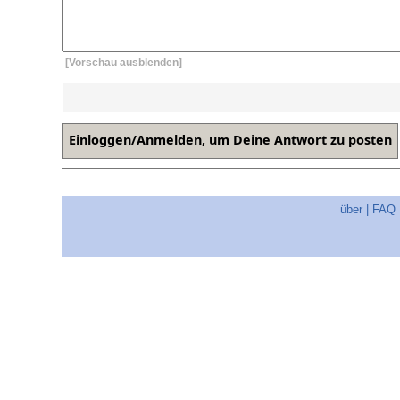
[Vorschau ausblenden]
über
|
FAQ