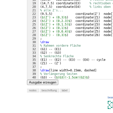
19
(
14,7.5
)
 coordinate
(
E3
)
% rechtsoben 
20
(
4,7.5
)
  coordinate
(
E4
)
% links oben
21
% alle Z's...
22
(
9.5,5
)
             coordinate
(
Z'
)
  node
[
23
(
$(Z') + (0,3)$
)
    coordinate
(
Z1
)
  node
[
24
(
$(Z') + (0,2.3)$
)
  coordinate
(
Z2
)
  node
[
25
(
$(Z') + (0,1.5)$
)
  coordinate
(
Z3
)
  node
[
26
(
$(Z') + (0,1)$
)
    coordinate
(
Z4
)
  node
[
27
(
$(Z') + (0,0.4)$
)
  coordinate
(
Z5
)
  node
[
28
(
$(Z') - (0,3)$
)
    coordinate
(
Z6
)
  node
[
29
;
30
\draw
31
% Rahmen vordere Fläche
32
(
G1
)
 -- 
(
E1
)
33
(
G2
)
 -- 
(
G3
)
34
% Senkrechte Fläche
35
(
E1
)
 -- 
(
E2
)
 -- 
(
E3
)
 -- 
(
E4
)
 -- cycle
36
(
Z1
)
 -- 
(
Z'
)
37
;
38
\draw
[
line width=0.15mm, dashed
]
39
% Verlängerung Seiten
40
(
G3
)
 -- 
(
$(G3)!-1.5cm!(G2)$
)
41
(
E1
)
 -- 
(
G4
)
Ausgabe erzeugen
nodes
beschriftung
label
bear