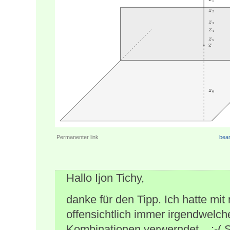
Permanenter link
bear
Hallo Ijon Tichy,
danke für den Tipp. Ich hatte mit
offensichtlich immer irgendwelc
Kombinationen verwerndet... :-( S