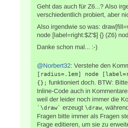
Geht das auch für Z6...? Also i
verschiedentlich probiert, aber n
Also irgendwie so was: draw[fill=w
node [label=right:$Z'$] {} (Z6) nod
Danke schon mal... :-)
@Norbert32
: Verstehe den Komm
[radius=.1em] node [label=r
funktioniert doch. BTW: Bitt
{};
Inline-Code auch in Kommentaren
weil der leider noch immer die K
erzeugt
, währen
`\draw`
\draw
Fragen bitte immer als Fragen st
Frage editieren, um sie zu erweit