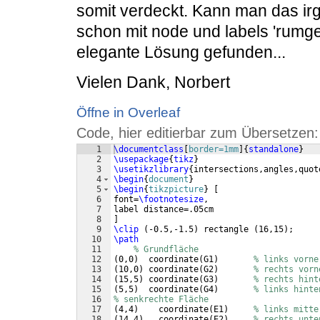
somit verdeckt. Kann man das ir
schon mit node und labels 'rumgesp
elegante Lösung gefunden...
Vielen Dank, Norbert
Öffne in Overleaf
Code, hier editierbar zum Übersetzen:
1
\documentclass
[
border=1mm
]
{
standalone
}
2
\usepackage
{
tikz
}
3
\usetikzlibrary
{
intersections,angles,quot
4
\begin
{
document
}
5
\begin
{
tikzpicture
}
[
6
font=
\footnotesize
,
7
label distance=.05cm
8
]
9
\clip
(
-0.5,-1.5
)
 rectangle 
(
16,15
)
;
10
\path
11
% Grundfläche
12
(
0,0
)
  coordinate
(
G1
)
% links vorne
13
(
10,0
)
 coordinate
(
G2
)
% rechts vorn
14
(
15,5
)
 coordinate
(
G3
)
% rechts hint
15
(
5,5
)
  coordinate
(
G4
)
% links hinte
16
% senkrechte Fläche
17
(
4,4
)
    coordinate
(
E1
)
% links mitte
18
(
14,4
)
   coordinate
(
E2
)
% rechts unte