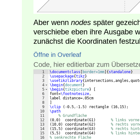
Aber wenn
nodes
später gezeich
verschiebe eben ihre Ausgabe we
zunächst die Koordinaten festzu
Öffne in Overleaf
Code, hier editierbar zum Übersetz
1
\documentclass
[
border=1mm
]
{
standalone
}
2
\usepackage
{
tikz
}
3
\usetikzlibrary
{
intersections,angles,quot
4
\begin
{
document
}
5
\begin
{
tikzpicture
}
[
6
font=
\footnotesize
,
7
label distance=.05cm
8
]
9
\clip
(
-0.5,-1.5
)
 rectangle 
(
16,15
)
;
10
\path
11
% Grundfläche
12
(
0,0
)
  coordinate
(
G1
)
% links vorne
13
(
10,0
)
 coordinate
(
G2
)
% rechts vorn
14
(
15,5
)
 coordinate
(
G3
)
% rechts hint
15
(
5,5
)
  coordinate
(
G4
)
% links hinte
16
% senkrechte Fläche