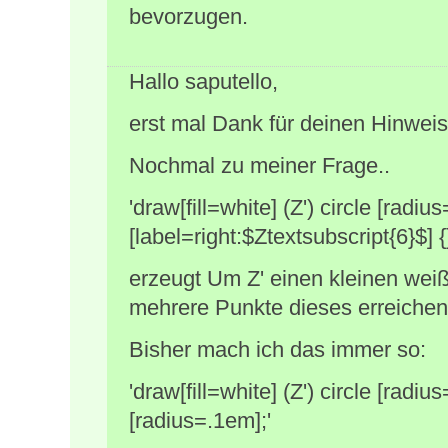
bevorzugen.
Hallo saputello,
erst mal Dank für deinen Hinweis
Nochmal zu meiner Frage..
'draw[fill=white] (Z') circle [radiu
[label=right:$Ztextsubscript{6}$] {}
erzeugt Um Z' einen kleinen weiß
mehrere Punkte dieses erreichen
Bisher mach ich das immer so:
'draw[fill=white] (Z') circle [radius
[radius=.1em];'