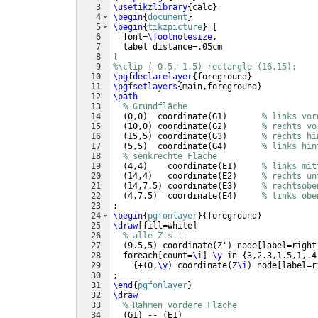
3
\usetikzlibrary
{
calc
}
4
\begin
{
document
}
5
\begin
{
tikzpicture
}
[
6
  font=
\footnotesize
,
7
  label distance=.05cm
8
]
9
%\clip (-0.5,-1.5) rectangle (16,15);
10
\pgfdeclarelayer
{
foreground
}
11
\pgfsetlayers
{
main,foreground
}
12
\path
13
% Grundfläche
14
(
0,0
)
  coordinate
(
G1
)
% links vor
15
(
10,0
)
 coordinate
(
G2
)
% rechts vo
16
(
15,5
)
 coordinate
(
G3
)
% rechts hi
17
(
5,5
)
  coordinate
(
G4
)
% links hin
18
% senkrechte Fläche
19
(
4,4
)
    coordinate
(
E1
)
% links mit
20
(
14,4
)
   coordinate
(
E2
)
% rechts un
21
(
14,7.5
)
 coordinate
(
E3
)
% rechtsobe
22
(
4,7.5
)
  coordinate
(
E4
)
% links obe
23
;
24
\begin
{
pgfonlayer
}
{
foreground
}
25
\draw
[
fill=white
]
26
% alle Z's...
27
(
9.5,5
)
 coordinate
(
Z'
)
 node
[
label=right
28
  foreach
[
count=
\i
]
\y
 in 
{
3,2.3,1.5,1,.4
29
{
+
(
0,
\y
)
 coordinate
(
Z
\i
)
 node
[
label=r
30
;
31
\end
{
pgfonlayer
}
32
\draw
33
% Rahmen vordere Fläche
34
(
G1
)
 -- 
(
E1
)