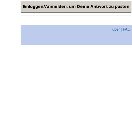
über
|
FAQ