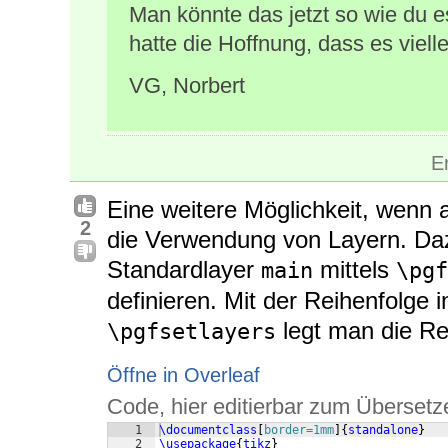
Man könnte das jetzt so wie du e
hatte die Hoffnung, dass es vielle
VG, Norbert
E
Eine weitere Möglichkeit, wenn au
2
die Verwendung von Layern. D
Standardlayer
mittels
main
\pgf
definieren. Mit der Reihenfolge
legt man die Rei
\pgfsetlayers
Öffne in Overleaf
Code, hier editierbar zum Übersetz
1
\documentclass
[
border=1mm
]
{
standalone
}
2
\usepackage
{
tikz
}