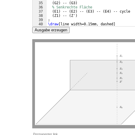
35
(
G2
)
 -- 
(
G3
)
36
% Senkrechte Fläche
37
(
E1
)
 -- 
(
E2
)
 -- 
(
E3
)
 -- 
(
E4
)
 -- cycle
38
(
Z1
)
 -- 
(
Z'
)
39
;
40
\draw
[
line width=0.15mm, dashed
]
41
% Verlängerung Seiten
Ausgabe erzeugen
Permanenter link