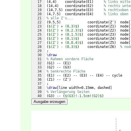
17
(
4,4
)
    coordinate
(
E1
)
% links mitte
18
(
14,4
)
   coordinate
(
E2
)
% rechts unte
19
(
14,7.5
)
 coordinate
(
E3
)
% rechtsoben 
20
(
4,7.5
)
  coordinate
(
E4
)
% links oben
21
% alle Z's...
22
(
9.5,5
)
             coordinate
(
Z'
)
  node
[
23
(
$(Z') + (0,3)$
)
    coordinate
(
Z1
)
  node
[
24
(
$(Z') + (0,2.3)$
)
  coordinate
(
Z2
)
  node
[
25
(
$(Z') + (0,1.5)$
)
  coordinate
(
Z3
)
  node
[
26
(
$(Z') + (0,1)$
)
    coordinate
(
Z4
)
  node
[
27
(
$(Z') + (0,0.4)$
)
  coordinate
(
Z5
)
  node
[
28
(
$(Z') - (0,3)$
)
    coordinate
(
Z6
)
% nod
29
;
30
\draw
31
% Rahmen vordere Fläche
32
(
G1
)
 -- 
(
E1
)
33
(
G2
)
 -- 
(
G3
)
34
% Senkrechte Fläche
35
(
E1
)
 -- 
(
E2
)
 -- 
(
E3
)
 -- 
(
E4
)
 -- cycle
36
(
Z1
)
 -- 
(
Z'
)
37
;
38
\draw
[
line width=0.15mm, dashed
]
39
% Verlängerung Seiten
40
(
G3
)
 -- 
(
$(G3)!-1.5cm!(G2)$
)
41
(
E1
)
 -- 
(
G4
)
Ausgabe erzeugen