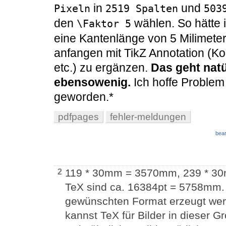
in
und
Pixeln
2519 Spalten
503
den
wählen. So hätte i
\Faktor 5
eine Kantenlänge von 5 Milimete
anfangen mit TikZ Annotation (Ko
etc.) zu ergänzen.
Das geht nat
ebensowenig.
Ich hoffe Problem 
geworden.*
pdfpages
fehler-meldungen
bear
119 * 30mm = 3570mm, 239 * 30
2
TeX sind ca. 16384pt = 5758mm. 
gewünschten Format erzeugt werd
kannst TeX für Bilder in dieser G