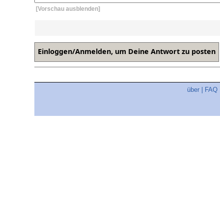
[Vorschau ausblenden]
über
|
FAQ