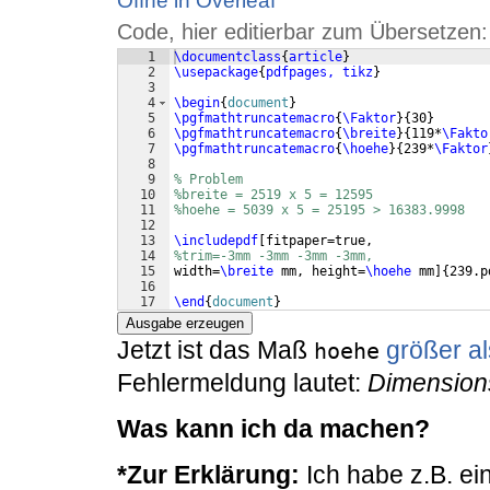
Öffne in Overleaf
Code, hier editierbar zum Übersetzen:
1
\documentclass
{
article
}
2
\usepackage
{
pdfpages, tikz
}
3
4
\begin
{
document
}
5
\pgfmathtruncatemacro
{
\Faktor
}
{
30
}
6
\pgfmathtruncatemacro
{
\breite
}
{
119*
\Fakto
7
\pgfmathtruncatemacro
{
\hoehe
}
{
239*
\Faktor
8
9
% Problem
10
%breite = 2519 x 5 = 12595 
11
%hoehe = 5039 x 5 = 25195 > 16383.9998
12
13
\includepdf
[
fitpaper=true,
14
%trim=-3mm -3mm -3mm -3mm, 
15
width=
\breite
 mm, height=
\hoehe
 mm
]
{
239.p
16
17
\end
{
document
}
Ausgabe erzeugen
Jetzt ist das Maß
größer a
hoehe
Fehlermeldung lautet:
Dimensions
Was kann ich da machen?
*Zur Erklärung:
Ich habe z.B. ein