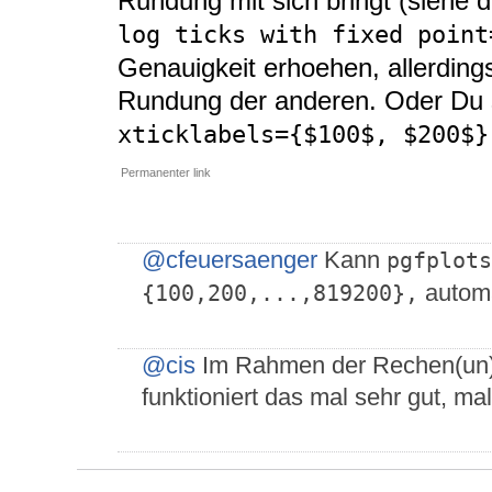
Rundung mit sich bringt (siehe 
log ticks with fixed point
Genauigkeit erhoehen, allerdings
Rundung der anderen. Oder Du 
xticklabels={$100$, $200$}
Permanenter link
@cfeuersaenger
Kann
pgfplots
automa
{100,200,...,819200},
@cis
Im Rahmen der Rechen(un)g
funktioniert das mal sehr gut, ma