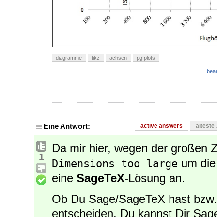
diagramme
tikz
achsen
pgfplots
bear
Eine Antwort:
active answers
älteste
Da mir hier, wegen der großen 
1
um die 
Dimensions too large
eine
SageTeX
-Lösung an.
Ob Du Sage/SageTeX hast bzw.
entscheiden. Du kannst Dir Sage