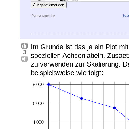
41
(
3200,6350
)
Ausgabe erzeugen
Permanenter link
bear
Im Grunde ist das ja ein Plot mi
3
speziellen Achsenlabeln. Zusaet
zu verwenden zur Skalierung. Da
beispielsweise wie folgt: