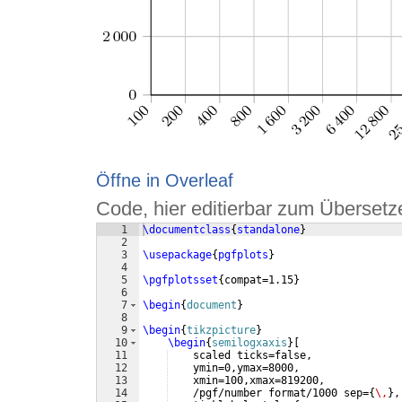
Öffne in Overleaf
Code, hier editierbar zum Übersetz
1
\documentclass
{
standalone
}
2
3
\usepackage
{
pgfplots
}
4
5
\pgfplotsset
{
compat=1.15
}
6
7
\begin
{
document
}
8
9
\begin
{
tikzpicture
}
10
\begin
{
semilogxaxis
}
[
11
    scaled ticks=false,
12
    ymin=0,ymax=8000,
13
    xmin=100,xmax=819200,
14
    /pgf/number format/1000 sep=
{
\,
}
,