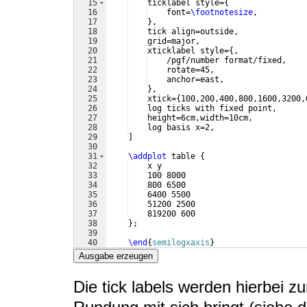
15
    ticklabel style=
{
16
    font=
\footnotesize
,
17
}
,
18
    tick align=outside,
19
    grid=major,
20
    xticklabel style=
{
,
21
    /pgf/number format/fixed,
22
    rotate=45,
23
    anchor=east,
24
}
,
25
    xtick=
{
100,200,400,800,1600,3200,
26
    log ticks with fixed point,
27
    height=6cm,width=10cm,
28
    log basis x=2,
29
]
30
31
\addplot
 table 
{
32
    x y
33
    100 8000
34
    800 6500
35
    6400 5500
36
    51200 2500
37
    819200 600
38
}
;
39
40
\end
{
semilogxaxis
}
41
\end
{
tikzpicture
}
Ausgabe erzeugen
Die tick labels werden hierbei 