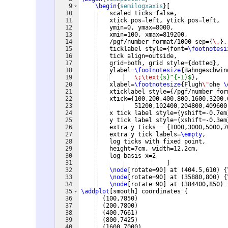
9
\begin
{
semilogxaxis
}
[
10
    scaled ticks=false,
11
    xtick pos=left, ytick pos=left,
12
    ymin=0, ymax=8000,
13
    xmin=100, xmax=819200,
14
    /pgf/number format/1000 sep=
{
\,
}
,
15
    ticklabel style=
{
font=
\footnotesi
16
    tick align=outside,
17
    grid=both, grid style=
{
dotted
}
,
18
    ylabel=
\footnotesize
{
Bahngeschwin
19
\;\text
{s}^{-1}$
}
, 
20
    xlabel=
\footnotesize
{
Flugh
\"
ohe 
\
21
    xticklabel style=
{
/pgf/number for
22
    xtick=
{
100,200,400,800,1600,3200,
23
   51200,102400,204800,409600
24
    x tick label style=
{
yshift=-0.7em
25
    y tick label style=
{
xshift=-0.3em
26
    extra y ticks = 
{
1000,3000,5000,7
27
    extra y tick labels=
\empty
,
28
    log ticks with fixed point,
29
    height=7cm, width=12.2cm,
30
    log basis x=2
31
]
32
\node
[
rotate=90
]
 at 
(
404.5,610
)
{
33
\node
[
rotate=90
]
 at 
(
35880,800
)
{
34
\node
[
rotate=90
]
 at 
(
384400,850
)
35
\addplot
[
smooth
]
 coordinates 
{
36
(
100,7850
)
37
(
200,7800
)
38
(
400,7661
)
39
(
800,7425
)
40
(
1600,7000
)