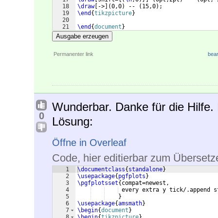
18
\draw
[
->
]
(
0,0
)
 -- 
(
15,0
)
;
19
\end
{
tikzpicture
}
20
21
\end
{
document
}
Ausgabe erzeugen
Permanenter link
bear
Wunderbar. Danke für die Hilfe.
0
Lösung:
Öffne in Overleaf
Code, hier editierbar zum Übersetz
1
\documentclass
{
standalone
}
2
\usepackage
{
pgfplots
}
3
\pgfplotsset
{
compat=newest,
4
 every extra y tick/.append s
5
}
6
\usepackage
{
amsmath
}
7
\begin
{
document
}
8
\begin
{
tikzpicture
}