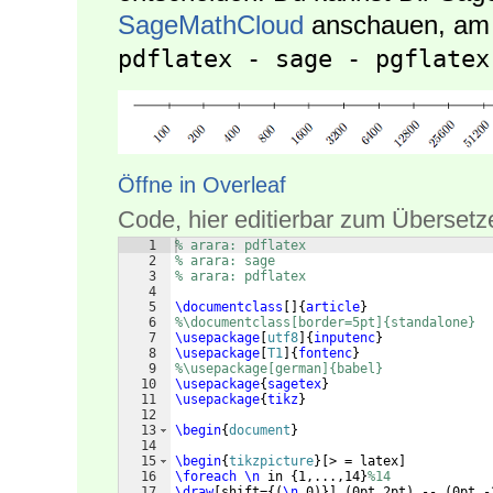
SageMathCloud
anschauen, am e
pdflatex - sage - pgflatex
Öffne in Overleaf
Code, hier editierbar zum Übersetz
1
% arara: pdflatex
2
% arara: sage
3
% arara: pdflatex
4
5
\documentclass
[
]
{
article
}
6
%\documentclass[border=5pt]{standalone}
7
\usepackage
[
utf8
]
{
inputenc
}
8
\usepackage
[
T1
]
{
fontenc
}
9
%\usepackage[german]{babel}
10
\usepackage
{
sagetex
}
11
\usepackage
{
tikz
}
12
13
\begin
{
document
}
14
15
\begin
{
tikzpicture
}
[
> = latex
]
16
\foreach
\n
 in 
{
1,...,14
}
%14
17
\draw
[
shift=
{(
\n
,0
)}]
(
0pt,2pt
)
 -- 
(
0pt,-