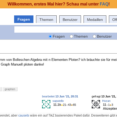
Willkommen, erstes Mal hier? Schau mal unter
FAQ
!
Fragen
Themen
Benutzer
Medaillen
Of
Fragen
Themen
Benutzer
mm von Bolleschen Algebra mit n Elementen Ploten? ich bräuchte sie für me
n Graph Manuell ploten danke!
graphen
bearbeitet
13 Jun '21, 20:31
gefragt
13 Jun '21,
saputello
Hozan
11.1k
11
●
21
●
43
●
65
●
1
●
3
Akzeptier
rwendet, aber
causets
wäre ein auf TikZ basierendes Paket dafür. Desweiteren gibt