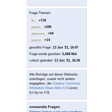
Frage-Themen:
×734
tikz
×299
pgfplots
×54
diagramme
×14
graphen
gestellte Frage:
13 Jun '21, 16:07
Frage wurde gesehen:
2,668 Mal
zuletzt geändert:
13 Jun '21, 16:36
Alle Beiträge auf dieser Webseite
unterliegen, soweit nicht anders
angegeben, der
Creative Commons
Attribution Share-Alike 3.0
Lizenz
(cc-by-sa 3.0).
verwandte Fragen