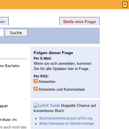
Anmelden
über
FAQ
×
fen
Stelle eine Frage
Folgen dieser Frage
Per E-Mail:
Wenn sie sich anmelden, kommen
ine Bachelor
Sie für alle Updates hier in Frage
Per RSS:
Antworten
Antworten und Kommentare
Doppelte Chance auf
 16:07
kostenloses Buch:
Buchverschenkung auf LaTeX.org
t-Rate:
0%
Book Giveaway on StackExchange
 es auch noch das