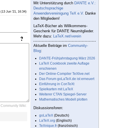
Mit Unterstützung durch
DANTE e.V.:
Deutschsprachige
(13 Jun '21, 16:34)
Anwendervereinigung TeX e.V.
Danke
den Mitgliedern!
LaTeX-Bücher als Willkommens-
Geschenk für DANTE Neumitglieder.
Mehr dazu:
LaTeX.net/verein
Aktuelle Beiträge im
Community-
Blog
:
DANTE-Frühjahrstagung März 2026
LaTeX Cookbook zweite Auflage
erschienen
Der Online-Compiler TeXlive.net
Das Forum goLaTeX.de ist erneuert
Einführung in ConTeXt
Spielkarten mit LaTeX
Weiterer CTAN Spiegel-Server
Mathematisches Modell plotten
Community Wiki:
Diskussionsforen:
goLaTeX
(Deutsch)
LaTeX.org
(Englisch)
TeXnique.fr
(französisch)