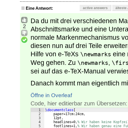
Eine Antwort:
active answers
älteste
Da du mit drei verschiedenen Mar
2
Abschnittsmarke und eine Untera
normale Markenmechanismus von
diesen nun auf drei Teile erweiter
Hilfe von e-TeXs
eine 
\newmarks
Weg gehen. Zu
,
\newmarks
\fir
sei auf das e-TeX-Manual verwie
Danach kommt man eigentlich mit 
Öffne in Overleaf
Code, hier editierbar zum Übersetzen:
1
\documentclass
[
2
    paper=17cm:24cm,
3
    12pt,
4
    headlines=0,
% Wir haben keine Kopfzei
5
    footlines=1,
% Wir haben genau eine Fu