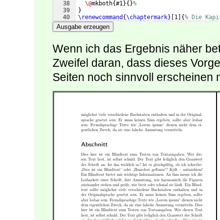
38
\@
mkboth
{
#1
}
{
}
%
39
}
40
\renewcommand
{
\chaptermark
}
[
1
]
{
% Die Kapi
41
\@
mkboth
{
\if
@mainmatter
\ifnumbered
{
chap
Ausgabe erzeugen
Wenn ich das Ergebnis näher betr
Zweifel daran, dass dieses Vorgeh
Seiten noch sinnvoll erscheinen