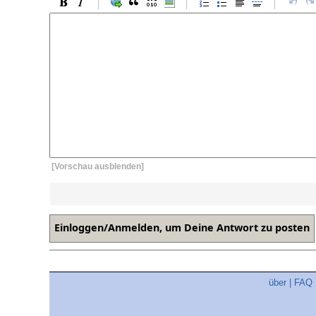
[Vorschau ausblenden]
über
|
FAQ