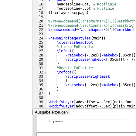
15
\usepackage
[
16
    headsepline=0pt, 
% Kopflinie
17
    footsepline=.5pt 
% Fußlinie
18
]
{
scrlayer-scrpage
}
19
20
%\renewcommand{\chaptermark}[1]{\markboth
21
%\renewcommand{\sectionmark}[1]{\markrigh
22
\renewcommand
*
{
\addchapmark
}
[
1
]
{
\markboth
23
24
\newpairofpagestyles
{
main
}
{
25
\clearscrheadfoot
26
% Linke Fußleiste:
27
\lefoot
{
28
\raisebox
{
-.2ex
}
{
\makebox
[
.85cm
]
[
29
\scriptsize\makebox
[
.35cm
]
[
l
]
{
|
}
\
30
}
31
%Rechte Fußleiste:
32
\rofoot
{{
33
\scriptsize\rightmark
34
}
35
\raisebox
{
-.2ex
}
{
\makebox
[
.85cm
]
[
36
}
37
}
38
39
\ModifyLayer
[
addvoffset=-.3ex
]
{
main.foot.
40
\ModifyLayer
[
addvoffset=-.3ex
]
{
plain.main
41
Ausgabe erzeugen