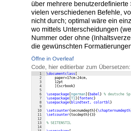
über mehrere benutzerdefinierte 
vielen verschiedenen Befehle, vor
nicht durch; optimal wäre ein einz
wo mittels Unterscheidungen (we
Nummer oder ohne (Inhaltsverzei
die gewünschten Formatierunge
Öffne in Overleaf
Code, hier editierbar zum Übersetzen:
1
\documentclass
[
2
    paper=17cm:24cm,
3
    12pt
4
]
{
scrbook
}
5
6
\usepackage
[
ngerman
]
{
babel
}
% deutsche Sp
7
\usepackage
[
T1
]
{
fontenc
}
8
\usepackage
{
blindtext, colortbl
}
9
10
\setcounter
{
secnumdepth
}
{
\chapternumdepth
11
\setcounter
{
tocdepth
}
{
3
}
12
13
% SEITENSTIL
14