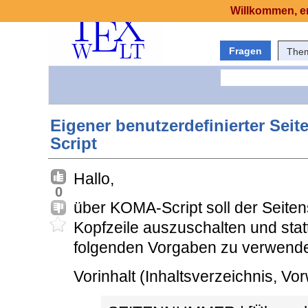
Willkommen, er
Fragen
The
Eigener benutzerdefinierter Seit
Script
Hallo,
0
über KOMA-Script soll der Seitens
Kopfzeile auszuschalten und sta
folgenden Vorgaben zu verwend
Vorinhalt (Inhaltsverzeichnis, Vor