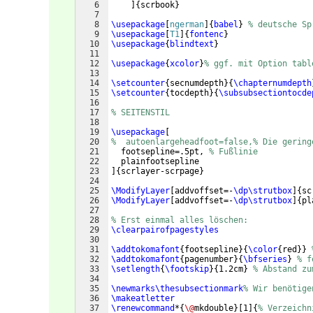
6
]
{
scrbook
}
7
8
\usepackage
[
ngerman
]
{
babel
}
% deutsche Sp
9
\usepackage
[
T1
]
{
fontenc
}
10
\usepackage
{
blindtext
}
11
12
\usepackage
{
xcolor
}
% ggf. mit Option tabl
13
14
\setcounter
{
secnumdepth
}
{
\chapternumdepth
15
\setcounter
{
tocdepth
}
{
\subsubsectiontocde
16
17
% SEITENSTIL
18
19
\usepackage
[
20
%  autoenlargeheadfoot=false,% Die gering
21
  footsepline=.5pt, 
% Fußlinie
22
  plainfootsepline
23
]
{
scrlayer-scrpage
}
24
25
\ModifyLayer
[
addvoffset=-
\dp\strutbox
]
{
sc
26
\ModifyLayer
[
addvoffset=-
\dp\strutbox
]
{
pl
27
28
% Erst einmal alles löschen:
29
\clearpairofpagestyles
30
31
\addtokomafont
{
footsepline
}
{
\color
{
red
}}
32
\addtokomafont
{
pagenumber
}
{
\bfseries
}
% f
33
\setlength
{
\footskip
}
{
1.2cm
}
% Abstand zu
34
35
\newmarks\thesubsectionmark
% Wir benötige
36
\makeatletter
37
\renewcommand
*
{
\@
mkdouble
}
[
1
]
{
% Verzeichn