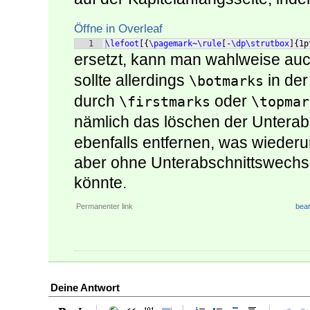
Öffne in Overleaf
1
\lefoot
[{
\pagemark
~
\rule
[
-
\dp\strutbox
]
{
1p
ersetzt, kann man wahlweise au
sollte allerdings
in der
\botmarks
durch
oder
\firstmarks
\topmar
nämlich das löschen der Unterab
ebenfalls entfernen, was wiederu
aber ohne Unterabschnittswechse
könnte.
Permanenter link
bear
Deine Antwort