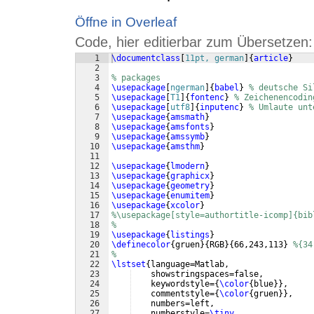
Öffne in Overleaf
Code, hier editierbar zum Übersetzen:
1
\documentclass
[
11pt, german
]
{
article
}
2
3
% packages
4
\usepackage
[
ngerman
]
{
babel
}
% deutsche Si
5
\usepackage
[
T1
]
{
fontenc
}
% Zeichenencodin
6
\usepackage
[
utf8
]
{
inputenc
}
% Umlaute unt
7
\usepackage
{
amsmath
}
8
\usepackage
{
amsfonts
}
9
\usepackage
{
amssymb
}
10
\usepackage
{
amsthm
}
11
12
\usepackage
{
lmodern
}
13
\usepackage
{
graphicx
}
14
\usepackage
{
geometry
}
15
\usepackage
{
enumitem
}
16
\usepackage
{
xcolor
}
17
%\usepackage[style=authortitle-icomp]{bib
18
%
19
\usepackage
{
listings
}
20
\definecolor
{
gruen
}
{
RGB
}
{
66,243,113
}
%{34
21
%
22
\lstset
{
language=Matlab,
23
    showstringspaces=false,
24
    keywordstyle=
{
\color
{
blue
}}
,
25
    commentstyle=
{
\color
{
gruen
}}
,
26
    numbers=left,
27
    numberstyle=
\tiny
,