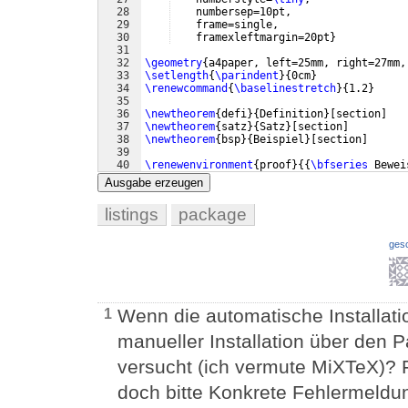
28
    numbersep=10pt,
29
    frame=single,
30
    framexleftmargin=20pt
}
31
32
\geometry
{
a4paper, left=25mm, right=27mm,
33
\setlength
{
\parindent
}
{
0cm
}
34
\renewcommand
{
\baselinestretch
}
{
1.2
}
35
36
\newtheorem
{
defi
}
{
Definition
}
[
section
]
37
\newtheorem
{
satz
}
{
Satz
}
[
section
]
38
\newtheorem
{
bsp
}
{
Beispiel
}
[
section
]
39
40
\renewenvironment
{
proof
}
{{
\bfseries
 Bewei
41
Ausgabe erzeugen
listings
package
ges
Wenn die automatische Installatio
1
manueller Installation über den 
versucht (ich vermute MiXTeX)? Fa
doch bitte Konkrete Fehlermeldun