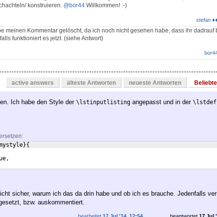
hachteln/ konstruieren.
@bor44
Willkommen! :-)
stefan ♦
habe meinen Kommentar gelöscht, da ich noch nicht gesehen habe, dass ihr dadrauf 
lls funktioniert es jetzt. (siehe Antwort)
bor4
active answers
älteste Antworten
neueste Antworten
Beliebt
en. Ich habe den Style der
angepasst und in der
\lstinputlisting
\lstdef
ersetzen:
mystyle
}
{
ue,
icht sicher, warum ich das da drin habe und ob ich es brauche. Jedenfalls ve
esetzt, bzw. auskommentiert.
bearbeitet
17 Jul '14, 12:54
beantwortet
17 Jul 