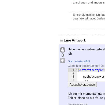
anschauen und anders sc
Entschuldigt bitte, ich 
geantwortet hattet. Jedenfa
Eine Antwort:
Habe meinen Fehler gefund
ich
0
Open in writeLaTeX
Code, hier editierbar zum Üb
1
\lstdefinestyle
{
2
   ...
3
   mathescape=tr
4
   ...
Ausgabe erzeugen
Ich bin mir momentan gar n
Fehler. Habe es auf
g
false
Permanenter link