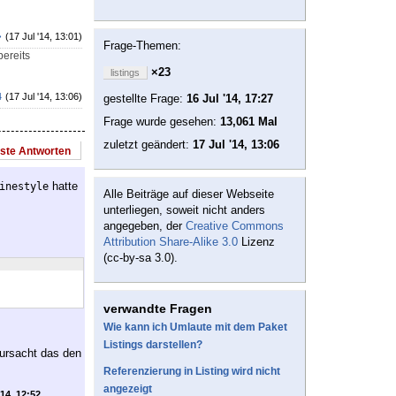
♦
(17 Jul '14, 13:01)
Frage-Themen:
bereits
×23
listings
4
(17 Jul '14, 13:06)
gestellte Frage:
16 Jul '14, 17:27
Frage wurde gesehen:
13,061 Mal
zuletzt geändert:
17 Jul '14, 13:06
este Antworten
hatte
inestyle
Alle Beiträge auf dieser Webseite
unterliegen, soweit nicht anders
angegeben, der
Creative Commons
Attribution Share-Alike 3.0
Lizenz
(cc-by-sa 3.0).
verwandte Fragen
Wie kann ich Umlaute mit dem Paket
Listings darstellen?
rursacht das den
Referenzierung in Listing wird nicht
angezeigt
'14, 12:52