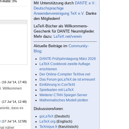
t-Rate:
0%
Mit Unterstützung durch
DANTE e.V.:
Deutschsprachige
Anwendervereinigung TeX e.V.
Danke
den Mitgliedern!
LaTeX-Bücher als Willkommens-
Geschenk für DANTE Neumitglieder.
Mehr dazu:
LaTeX.net/verein
Aktuelle Beiträge im
Community-
Blog
:
DANTE-Frühjahrstagung März 2026
LaTeX Cookbook zweite Auflage
erschienen
Der Online-Compiler TeXlive.net
Das Forum goLaTeX.de ist erneuert
s
(16 Jul '14, 17:40)
Einführung in ConTeXt
014. Willkommen
Spielkarten mit LaTeX
Weiterer CTAN Spiegel-Server
Mathematisches Modell plotten
r
(17 Jul '14, 12:48)
würde, dass es
Diskussionsforen:
goLaTeX
(Deutsch)
3
(17 Jul '14, 12:58)
LaTeX.org
(Englisch)
TeXnique.fr
(französisch)
 mal näher