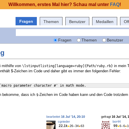
Willkommen, erstes Mal hier? Schau mal unter
FAQ
!
Fragen
Themen
Benutzer
Medaillen
Of
Fragen
Themen
Benutzer
ng
 mithilfe von
in mein 
\lstinputlisting[language=ruby]{Path/ruby.rb}
enthält $-Zeichen im Code und daher gibt es immer den folgenden Fehler:
`macro parameter character #' in math mode.
in bekomme, dass ich
-Zeichen im Code haben kann und den Code trotzdem i
$
bearbeitet
16 Jul '14, 20:10
gefragt
16 Jul '14, 
cgnieder
bor44
22.1k
99
●
26
●
34
●
63
●
6
●
6
●
1