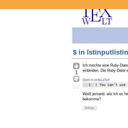
$ in lstinputlisti
Ich möchte eine Ruby-Datei
einbinden. Die Ruby-Datei 
1
Open in writeLaTeX
1
! You can't use 
Weiß jemand, wie ich es h
bekomme?
listings