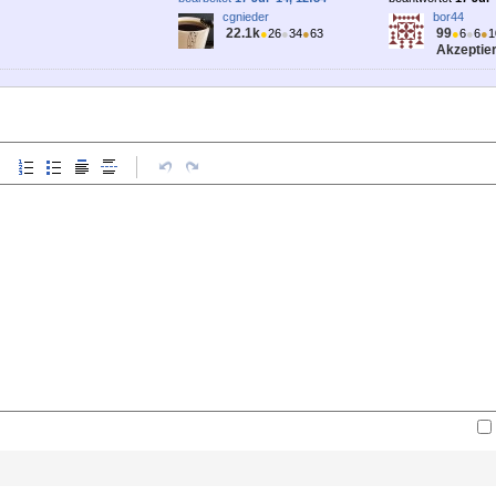
cgnieder
bor44
22.1k
99
●
26
●
34
●
63
●
6
●
6
●
1
Akzeptier