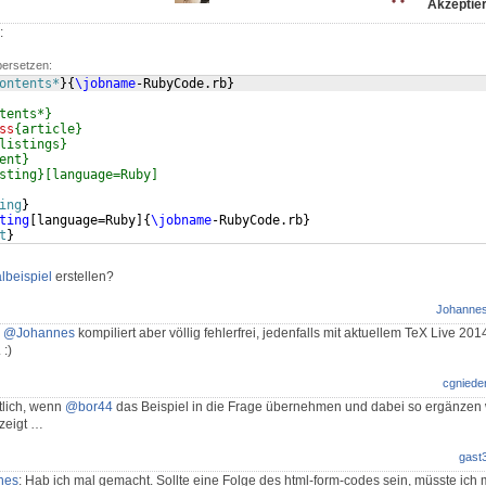
Akzeptier
:
bersetzen:
ontents*
}
{
\jobname
-RubyCode.rb
}
tents*}
ss
{article}
listings}
ent}
sting}[language=Ruby]
ing
}
ting
[
language=Ruby
]
{
\jobname
-RubyCode.rb
}
t
}
lbeispiel
erstellen?
Johanne
n
@Johannes
kompiliert aber völlig fehlerfrei, jedenfalls mit aktuellem TeX Live 2
 :)
cgniede
tlich, wenn
@bor44
das Beispiel in die Frage übernehmen und dabei so ergänzen 
 zeigt …
gast
nes
: Hab ich mal gemacht. Sollte eine Folge des html-form-codes sein, müsste ich