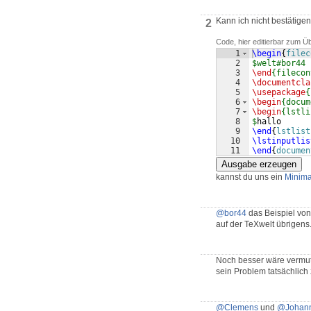
Kann ich nicht bestätigen
2
Code, hier editierbar zum Ü
1
\begin
{
filec
2
$welt#bor44
3
\end
{filecon
4
\documentcla
5
\usepackage
{
6
\begin
{docum
7
\begin
{lstli
8
$
hallo
9
\end
{
lstlist
10
\lstinputlis
11
\end
{
documen
Ausgabe erzeugen
kannst du uns ein
Minima
@bor44
das Beispiel vo
auf der TeXwelt übrigens.
Noch besser wäre vermu
sein Problem tatsächlich
@Clemens
und
@Johan