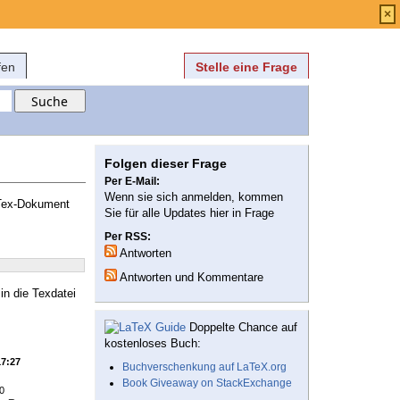
Anmelden
über
FAQ
×
fen
Stelle eine Frage
Folgen dieser Frage
Per E-Mail:
Wenn sie sich anmelden, kommen
Tex-Dokument
Sie für alle Updates hier in Frage
Per RSS:
Antworten
Antworten und Kommentare
n die Texdatei
Doppelte Chance auf
kostenloses Buch:
17:27
Buchverschenkung auf LaTeX.org
Book Giveaway on StackExchange
0