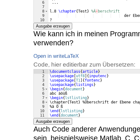
6
 ...
7
8
l.8 
\chapter
{
Test
}
%Ã
·
berschrift 
9
  der Ebe
10
?
Ausgabe erzeugen
Wie kann ich in meinen Program
verwenden?
Open in writeLaTeX
Code, hier editierbar zum Übersetzen:
1
\documentclass
{
article
}
2
\usepackage
[
utf8
]
{
inputenc
}
3
\usepackage
[
T1
]
{
fontenc
}
4
\usepackage
{
listings
}
5
\begin
{
document
}
6
abc äöüß
7
\begin
{
lstlisting
}
8
\chapter{Test} %Überschrift der Ebene cha
9
%ä Ö ß
10
\end
{
lstlisting
}
11
\end
{
document
}
Ausgabe erzeugen
Auch Code anderer Anwendungen/
sein, beispielsweise Matlab, C, 