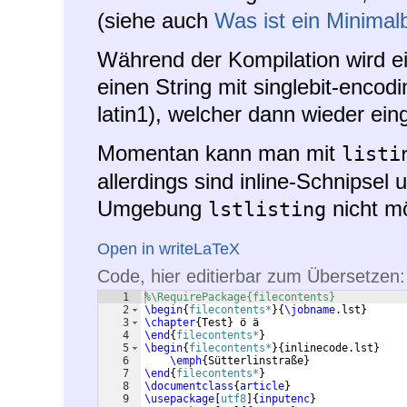
(siehe auch
Was ist ein Minimalb
Während der Kompilation wird ei
einen String mit singlebit-encod
latin1), welcher dann wieder ein
Momentan kann man mit
listi
allerdings sind inline-Schnipsel
Umgebung
nicht mö
lstlisting
Open in writeLaTeX
Code, hier editierbar zum Übersetzen:
1
%\RequirePackage{filecontents}
2
\begin
{
filecontents*
}
{
\jobname
.lst
}
3
\chapter
{
Test
}
 ö ä
4
\end
{
filecontents*
}
5
\begin
{
filecontents*
}
{
inlinecode.lst
}
6
\emph
{
Sütterlinstraße
}
7
\end
{
filecontents*
}
8
\documentclass
{
article
}
9
\usepackage
[
utf8
]
{
inputenc
}