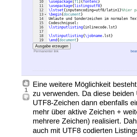
10
\usepackage
[
T1
]
{
fontenc
}
11
\usepackage
{
listingsutf8
}
12
\lstset
{
inputencoding=utf8/latin1
}
%hier p
13
\begin
{
document
}
14
Umlaute und Sonderzeichen im normalen Tex
15
Codeschnipsel:
16
\lstinputlisting
{
inlinecode.lst
}
17
18
\lstinputlisting
{
\jobname
.lst
}
19
\end
{
document
}
Ausgabe erzeugen
Permanenter link
bear
Eine weitere Möglichkeit beste
1
zu verwenden. Da diese beiden 
UTF8-Zeichen dann ebenfalls ei
mehr über aktive Zeichen + weite
mehrere Zeichen) realisiert. Da
auch mit UTF8 codierten Listin