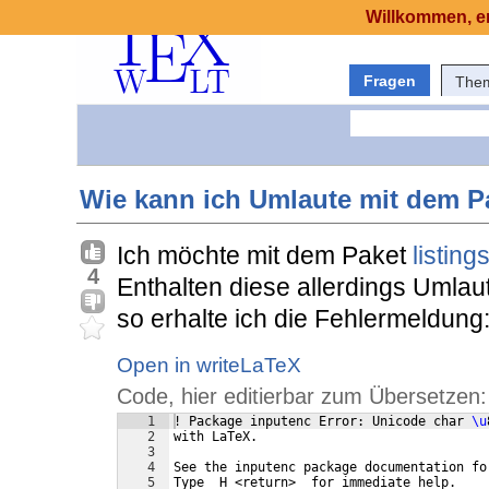
Willkommen, er
Fragen
The
Wie kann ich Umlaute mit dem Pa
Ich möchte mit dem Paket
listing
4
Enthalten diese allerdings Umlau
so erhalte ich die Fehlermeldung
Open in writeLaTeX
Code, hier editierbar zum Übersetzen:
1
! Package inputenc Error: Unicode char 
\u
2
with LaTeX.
3
4
See the inputenc package documentation fo
5
Type  H <return>  for immediate help.