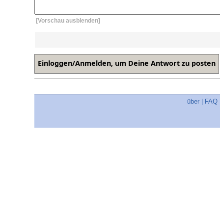
[Vorschau ausblenden]
über
|
FAQ