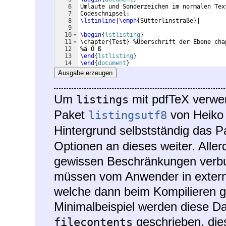
6
Umlaute und Sonderzeichen im normalen Tex
7
Codeschnipsel:
8
\lstinline
|
\emph
{
Sütterlinstraße
}
|
9
10
\begin
{
lstlisting
}
11
\chapter{Test} %Überschrift der Ebene cha
12
%ä Ö ß
13
\end
{
lstlisting
}
14
\end
{
document
}
Ausgabe erzeugen
Um
mit pdfTeX verwe
listings
Paket
von Heiko 
listingsutf8
Hintergrund selbstständig das 
Optionen an dieses weiter. Aller
gewissen Beschränkungen verb
müssen vom Anwender in extern
welche dann beim Kompilieren g
Minimalbeispiel werden diese D
geschrieben, dies
filecontents