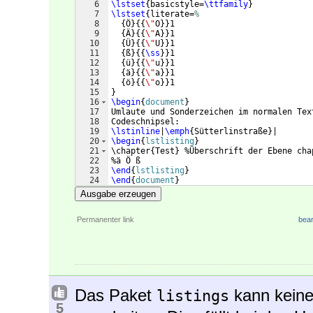
6
\lstset
{
basicstyle=
\ttfamily
}
7
\lstset
{
literate=
%
8
{
Ö
}
{{
\"
O
}}
1
9
{
Ä
}
{{
\"
A
}}
1
10
{
Ü
}
{{
\"
U
}}
1
11
{
ß
}
{{
\ss
}}
1
12
{
ü
}
{{
\"
u
}}
1
13
{
ä
}
{{
\"
a
}}
1
14
{
ö
}
{{
\"
o
}}
1
15
}
16
\begin
{
document
}
17
Umlaute und Sonderzeichen im normalen Tex
18
Codeschnipsel:
19
\lstinline
|
\emph
{
Sütterlinstraße
}
|
20
\begin
{
lstlisting
}
21
\chapter{Test} %Überschrift der Ebene cha
22
%ä Ö ß
23
\end
{
lstlisting
}
24
\end
{
document
}
Ausgabe erzeugen
Permanenter link
bear
Das Paket
kann keine
listings
5