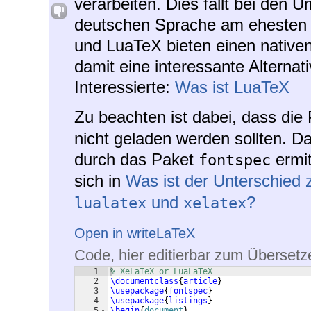
verarbeiten. Dies fällt bei den U
deutschen Sprache am ehesten
und LuaTeX bieten einen nativen
damit eine interessante Alterna
Interessierte:
Was ist LuaTeX
Zu beachten ist dabei, dass die
nicht geladen werden sollten. Da
durch das Paket
ermit
fontspec
sich in
Was ist der Unterschied
und
?
lualatex
xelatex
Open in writeLaTeX
Code, hier editierbar zum Übersetz
1
% XeLaTeX or LuaLaTeX
2
\documentclass
{
article
}
3
\usepackage
{
fontspec
}
4
\usepackage
{
listings
}
5
\begin
{
document
}