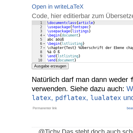
Open in writeLaTeX
Code, hier editierbar zum Übersetz
1
\documentclass
{
article
}
2
\usepackage
{
fontspec
}
3
\usepackage
{
listings
}
4
\begin
{
document
}
5
abc äöüß
6
\begin
{
lstlisting
}
7
\chapter{Test} %Überschrift der Ebene cha
8
%ä Ö ß
9
\end
{
lstlisting
}
10
\end
{
document
}
Ausgabe erzeugen
Natürlich darf man dann weder
verwenden. Siehe dazu auch:
W
,
,
un
latex
pdflatex
lualatex
Permanenter link
bear
@Tichy Das steht doch auch scho