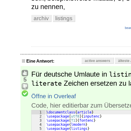
zu nennen,
archiv
listings
bear
Eine Antwort:
active answers
älteste
Für deutsche Umlaute in
listi
5
Zeichen ersetzen zu 
literate
Öffne in Overleaf
Code, hier editierbar zum Übersetz
1
\documentclass
{
article
}
2
\usepackage
[
utf8
]
{
inputenc
}
3
\usepackage
[
T1
]
{
fontenc
}
4
\usepackage
{
lmodern
}
5
\usepackage
{
listings
}