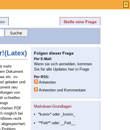
Anmelden
über
FAQ
×
fen
Stelle eine Frage
!(Latex)
Folgen dieser Frage
Per E-Mail:
Wenn sie sich anmelden, kommen
ht mehr
Sie für alle Updates hier in Frage
einem Dokument
ax etc. zu
Per RSS:
bol geladen und
Antworten
okument neu
Antworten und Kommentare
ellungen von
tt schnelles
Zeugs
Markdown-Grundlagen
eicherten PDF
ch möglich bei
*kursiv* oder _kursiv_
rößeren nicht
**Fett** oder __Fett__
 abgespeichert,
em Problem