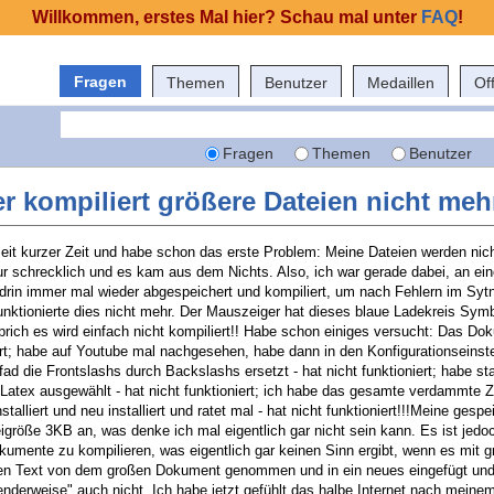
Willkommen, erstes Mal hier? Schau mal unter
FAQ
!
Fragen
Themen
Benutzer
Medaillen
Of
Fragen
Themen
Benutzer
r kompiliert größere Dateien nicht mehr
 seit kurzer Zeit und habe schon das erste Problem: Meine Dateien werden nic
 nur schrecklich und es kam aus dem Nichts. Also, ich war gerade dabei, an 
drin immer mal wieder abgespeichert und kompiliert, um nach Fehlern im Sytn
unktionierte dies nicht mehr. Der Mauszeiger hat dieses blaue Ladekreis Sym
prich es wird einfach nicht kompiliert!! Habe schon einiges versucht: Das D
iert; habe auf Youtube mal nachgesehen, habe dann in den Konfigurationseinst
 die Frontslashs durch Backslashs ersetzt - hat nicht funktioniert; habe sta
atex ausgewählt - hat nicht funktioniert; ich habe das gesamte verdammte 
alliert und neu installiert und ratet mal - hat nicht funktioniert!!!Meine gesp
igröße 3KB an, was denke ich mal eigentlich gar nicht sein kann. Es ist jedo
Dokumente zu kompilieren, was eigentlich gar keinen Sinn ergibt, wenn es mit g
en Text von dem großen Dokument genommen und in ein neues eingefügt und
enderweise" auch nicht. Ich habe jetzt gefühlt das halbe Internet nach mein