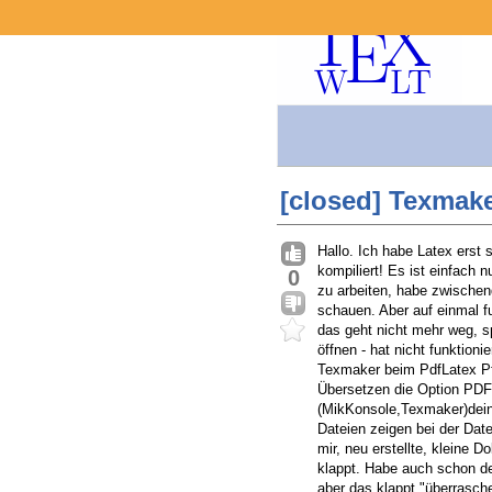
[closed] Texmake
Hallo. Ich habe Latex erst
kompiliert! Es ist einfach
0
zu arbeiten, habe zwischen
schauen. Aber auf einmal f
das geht nicht mehr weg, s
öffnen - hat nicht funktion
Texmaker beim PdfLatex Pfad
Übersetzen die Option PDFL
(MikKonsole,Texmaker)deinst
Dateien zeigen bei der Date
mir, neu erstellte, kleine 
klappt. Habe auch schon d
aber das klappt "überrasch