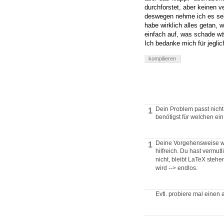
durchforstet, aber keinen 
deswegen nehme ich es selb
habe wirklich alles getan, 
einfach auf, was schade wär
Ich bedanke mich für jeglic
kompilieren
Dein Problem passt nicht 
1
benötigst für welchen ei
Deine Vorgehensweise wi
1
hilfreich. Du hast vermu
nicht, bleibt LaTeX stehe
wird --> endlos.
Evtl. probiere mal einen