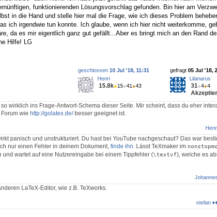
vernünftigen, funktionierenden Lösungsvorschlag gefunden. Bin hier am Verzwe
st in die Hand und stelle hier mal die Frage, wie ich dieses Problem behebe
was ich irgendwie tun konnte. Ich glaube, wenn ich hier nicht weiterkomme, ge
e, da es mir eigentlich ganz gut gefällt...Aber es bringt mich an den Rand de
he Hilfe! LG
geschlossen
10 Jul '18, 11:31
gefragt
05 Jul '18, 
Henri
Lilanarus
15.8k
31
●
15
●
41
●
43
●
4
●
4
Akzeptier
so wirklich ins Frage-Antwort-Schema dieser Seite. Mir scheint, dass du eher inter
n Forum wie
http://golatex.de/
besser geeignet ist.
Henr
rkt panisch und unstrukturiert. Du hast bei YouTube nachgeschaut? Das war bes
tlich nur einen Fehler in deinem Dokument,
finde ihn
. Lässt TeXmaker im
nonstopm
n und wartet auf eine Nutzereingabe bei einem Tippfehler (
), welche es a
\textvf
Johanne
 anderen LaTeX-Editor, wie z.B. TeXworks.
stefan ♦