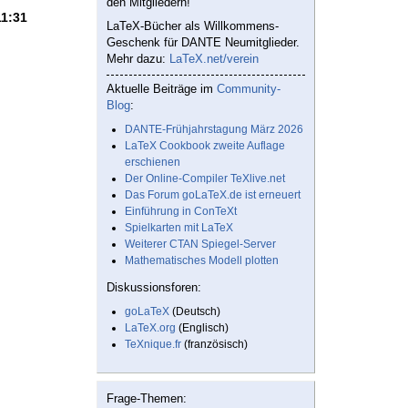
den Mitgliedern!
11:31
LaTeX-Bücher als Willkommens-
Geschenk für DANTE Neumitglieder.
Mehr dazu:
LaTeX.net/verein
Aktuelle Beiträge im
Community-
Blog
:
DANTE-Frühjahrstagung März 2026
LaTeX Cookbook zweite Auflage
erschienen
Der Online-Compiler TeXlive.net
Das Forum goLaTeX.de ist erneuert
Einführung in ConTeXt
Spielkarten mit LaTeX
Weiterer CTAN Spiegel-Server
Mathematisches Modell plotten
Diskussionsforen:
goLaTeX
(Deutsch)
LaTeX.org
(Englisch)
TeXnique.fr
(französisch)
Frage-Themen: