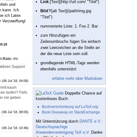
Link
:[Text](http://url.com/ "Titel")
ifeln und
n kann. Ich
Bild
?![alt Text](/path/img.jpg
be ich Latex
"Titel")
r Verzweiflung!
nummerierte Liste: 1. Foo 2. Bar
zum Hinzufügen ein
Zeilenumbruchs fügen Sie einfach
20:19
zwei Leerzeichen an die Stelle an
der die neue Linie sein soll.
t-Rate:
0%
grundlegende HTML-Tags werden
aktiven Support
ebenfalls unterstützt
erfahre mehr über Markdown
i
(06 Jul '18, 04:06)
timmt kaum
laufen? Falls
ode
Doppelte Chance auf
ber nie geben
kostenloses Buch:
Buchverschenkung auf LaTeX.org
s
(06 Jul '18, 08:05)
Book Giveaway on StackExchange
Mit Unterstützung durch
DANTE e.V.:
Deutschsprachige
♦
(06 Jul '18, 10:46)
Anwendervereinigung TeX e.V.
Danke