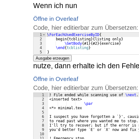
Wenn ich nun
Öffne in Overleaf
Code, hier editierbar zum Übersetzen:
1
\ForEachUsedExerciseByID
{
2
    begin
{
tcblisting
}
{
listing only
}
3
\GetBody
{
#1
}
{
#2
}
{
exercise
}
4
\end
{
tcblisting
}
5
}
Ausgabe erzeugen
nutze, dann erhalte ich den Fehle
Öffne in Overleaf
Code, hier editierbar zum Übersetzen:
1
! File ended while scanning use of 
\next
.
2
<inserted text> 
3
\par
4
<*> minimal.tex
5
6
I suspect you have forgotten a `
}
', causi
7
to read past where you wanted me to stop.
8
I'll try to recover; but if the error is 
9
you'd better type `E' or `X' now and fix 
10
11
! Emergency stop.