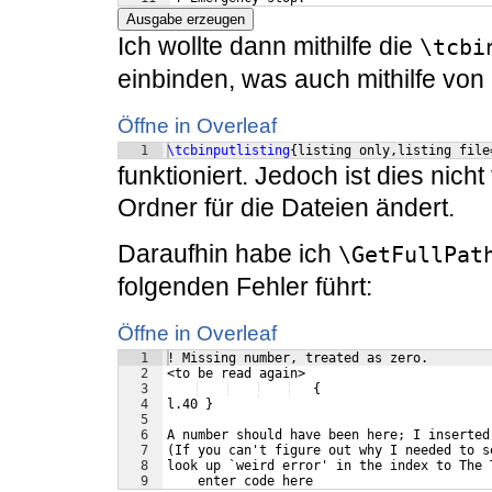
Ausgabe erzeugen
Ich wollte dann mithilfe die
\tcbi
einbinden, was auch mithilfe von
Öffne in Overleaf
1
\tcbinputlisting
{
listing only,listing file
funktioniert. Jedoch ist dies nich
Ordner für die Dateien ändert.
Daraufhin habe ich
\GetFullPat
folgenden Fehler führt:
Öffne in Overleaf
1
! Missing number, treated as zero.
2
<to be read again> 
3
   {
4
l.40 }
5
6
A number should have been here; I inserted
7
(If you can't figure out why I needed to s
8
look up `weird error' in the index to The 
9
    enter code here