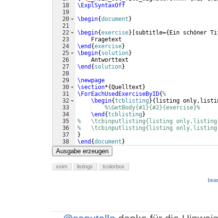
18
\ExplSyntaxOff
19
20
\begin
{
document
}
21
22
\begin
{
exercise
}
[
subtitle=
{
Ein schöner Ti
23
    Fragetext
24
\end
{
exercise
}
25
\begin
{
solution
}
26
    Antworttext 
27
\end
{
solution
}
28
29
\newpage
30
\section
*
{
Quelltext
}
31
\ForEachUsedExerciseByID
{
%
32
\begin
{
tcblisting
}
{
listing only,listi
33
%\GetBody{#1}{#2}{exercise}%
34
\end
{
tcblisting
}
35
%   \tcbinputlisting{listing only,listing
36
%   \tcbinputlisting{listing only,listing
37
}
38
\end
{
document
}
Ausgabe erzeugen
xsim
listings
tcolorbox
bear