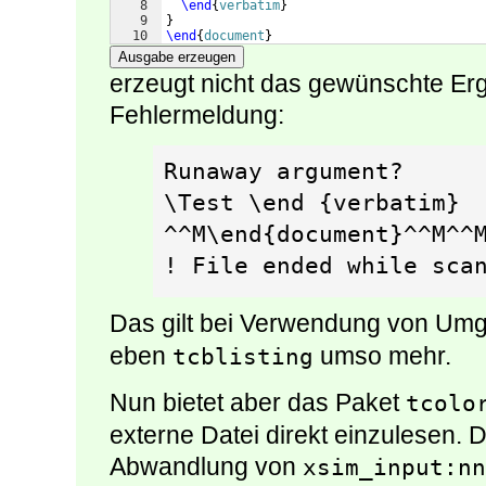
8
\end
{
verbatim
}
9
}
10
\end
{
document
}
Ausgabe erzeugen
erzeugt nicht das gewünschte Erg
Fehlermeldung:
Runaway argument?  

\Test \end {verbatim} 
^^M\end{document}^^M^^M\
! File ended while sca
Das gilt bei Verwendung von U
eben
umso mehr.
tcblisting
Nun bietet aber das Paket
tcolo
externe Datei direkt einzulesen. D
Abwandlung von
xsim_input:nn