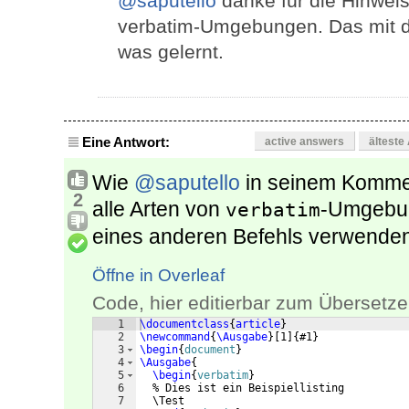
@saputello
danke für die Hinweis
verbatim-Umgebungen. Das mit de
was gelernt.
Eine Antwort:
active answers
älteste
Wie
@saputello
in seinem Kommen
2
alle Arten von
-Umgebun
verbatim
eines anderen Befehls verwenden
Öffne in Overleaf
Code, hier editierbar zum Übersetze
1
\documentclass
{
article
}
2
\newcommand
{
\Ausgabe
}
[
1
]
{
#1
}
3
\begin
{
document
}
4
\Ausgabe
{
5
\begin
{
verbatim
}
6
  % Dies ist ein Beispiellisting
7
  \Test