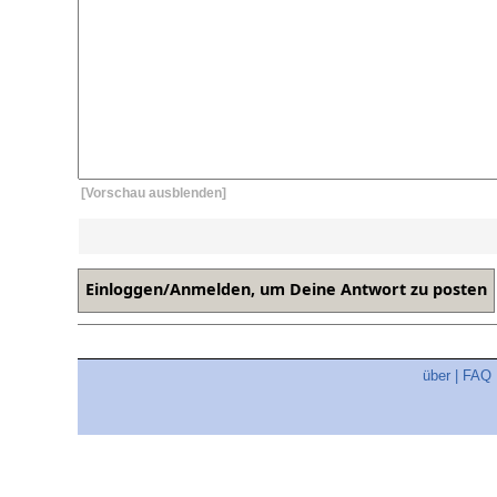
[Vorschau ausblenden]
über
|
FAQ