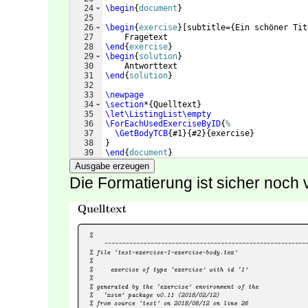
24
\begin
{
document
}
25
26
\begin
{
exercise
}
[
subtitle=
{
Ein schöner Tit
27
    Fragetext
28
\end
{
exercise
}
29
\begin
{
solution
}
30
    Antworttext 
31
\end
{
solution
}
32
33
\newpage
34
\section
*
{
Quelltext
}
35
\let\ListingList\empty
36
\ForEachUsedExerciseByID
{
%
37
\GetBodyTCB
{
#1
}
{
#2
}
{
exercise
}
38
}
39
\end
{
document
}
Ausgabe erzeugen
Die Formatierung ist sicher noch