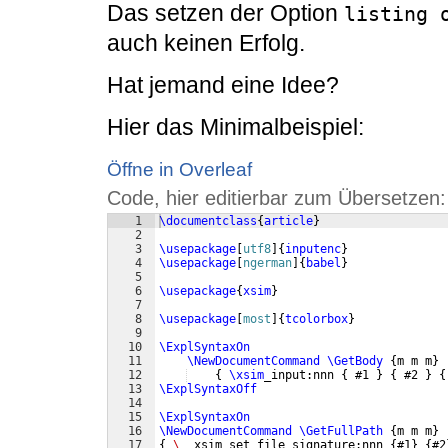
Das setzen der Option
listing 
auch keinen Erfolg.
Hat jemand eine Idee?
Hier das Minimalbeispiel:
Öffne in Overleaf
Code, hier editierbar zum Übersetzen:
1
\documentclass
{
article
}
2
3
\usepackage
[
utf8
]
{
inputenc
}
4
\usepackage
[
ngerman
]
{
babel
}
5
6
\usepackage
{
xsim
}
7
8
\usepackage
[
most
]
{
tcolorbox
}
9
10
\ExplSyntaxOn
11
\NewDocumentCommand
\GetBody
{
m m m
}
12
{
\xsim
_input:nnn 
{
 #1 
}
{
 #2 
}
{
13
\ExplSyntaxOff
14
15
\ExplSyntaxOn
16
\NewDocumentCommand
\GetFullPath
{
m m m
}
17
{
\_
_xsim_set_file_signature:nnn 
{
#1
}
{
#2