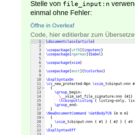
Stelle von
verwende
file_input:n
einmal ohne Fehler:
Öffne in Overleaf
Code, hier editierbar zum Übersetze
1
\documentclass
{
article
}
2
3
\usepackage
[
utf8
]
{
inputenc
}
4
\usepackage
[
ngerman
]
{
babel
}
5
6
\usepackage
{
xsim
}
7
8
\usepackage
[
most
]
{
tcolorbox
}
9
10
\ExplSyntaxOn
11
\cs
_new_protected:Npn 
\xsim
_tcbinput:nnn #
12
{
13
\group
_begin:
14
\_
_xsim_set_file_signature:nnn 
{
#1
}
15
\tcbinputlisting
{
 listing~only, lis
16
\group
_end:
17
}
18
\NewDocumentCommand
\GetBodyTCB
{
m m m
}
19
{
20
\xsim
_tcbinput:nnn 
{
 #1 
}
{
 #2 
}
{
 #3 
21
}
22
\ExplSyntaxOff
23