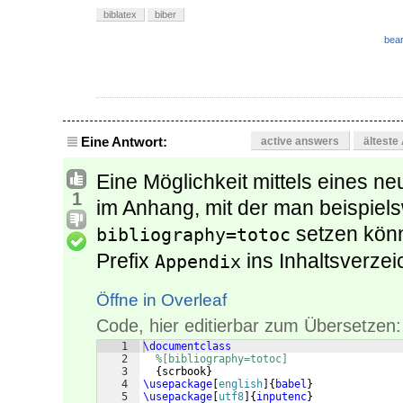
biblatex
biber
bear
Eine Antwort:
active answers
älteste
Eine Möglichkeit mittels eines neu
1
im Anhang, mit der man beispiel
setzen könn
bibliography=totoc
Prefix
ins Inhaltsverzei
Appendix
Öffne in Overleaf
Code, hier editierbar zum Übersetzen:
1
\documentclass
2
%[bibliography=totoc]
3
{
scrbook
}
4
\usepackage
[
english
]
{
babel
}
5
\usepackage
[
utf8
]
{
inputenc
}