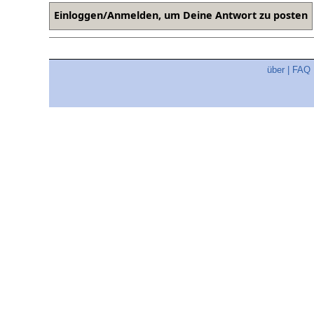
über
|
FAQ