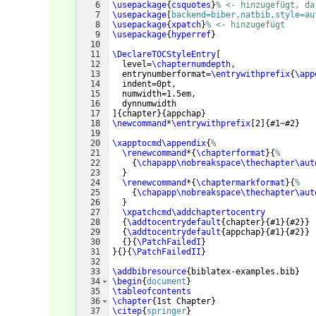
6
\usepackage
{
csquotes
}
% <- hinzugefügt, da
7
\usepackage
[
backend=biber,natbib,style=au
8
\usepackage
{
xpatch
}
% <- hinzugefügt
9
\usepackage
{
hyperref
}
10
11
\DeclareTOCStyleEntry
[
12
  level=
\chapternumdepth
,
13
  entrynumberformat=
\entrywithprefix
{
\app
14
  indent=0pt,
15
  numwidth=1.5em,
16
  dynnumwidth
17
]
{
chapter
}
{
appchap
}
18
\newcommand
*
\entrywithprefix
[
2
]
{
#1~#2
}
19
20
\xapptocmd\appendix
{
%
21
\renewcommand
*
{
\chapterformat
}
{
%
22
{
\chapapp\nobreakspace\thechapter\aut
23
}
24
\renewcommand
*
{
\chaptermarkformat
}
{
%
25
{
\chapapp\nobreakspace\thechapter\aut
26
}
27
\xpatchcmd\addchaptertocentry
28
{
\addtocentrydefault
{
chapter
}
{
#1
}
{
#2
}}
29
{
\addtocentrydefault
{
appchap
}
{
#1
}
{
#2
}}
30
{
}
{
\PatchFailedI
}
31
}
{
}
{
\PatchFailedII
}
32
33
\addbibresource
{
biblatex-examples.bib
}
34
\begin
{
document
}
35
\tableofcontents
36
\chapter
{
1st Chapter
}
37
\citep
{
springer
}