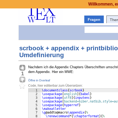
Willkommen, er
Fragen
The
scrbook + appendix + printbibli
Umdefinierung
Nachdem ich die Appendix Chapters Überschriften umschrie
dem Appendix. Hier ein MWE:
1
Öffne in Overleaf
Code, hier editierbar zum Übersetzen:
1
\documentclass
{
scrbook
}
2
\usepackage
[
english
]
{
babel
}
3
\usepackage
[
utf8
]
{
inputenc
}
4
\usepackage
[
backend=biber,natbib,style=au
5
\usepackage
{
hyperref
}
6
\makeatletter
7
\g
@addto@macro
\appendix
{
%
8
\renewcommand
*
{
\chapterformat
}
{
%