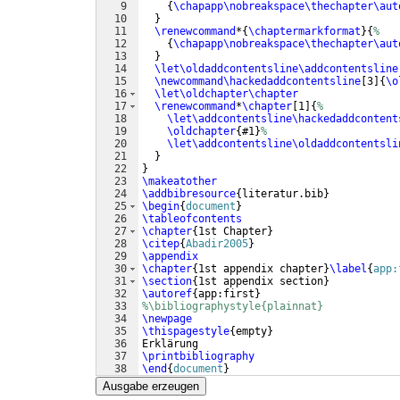
9
{
\chapapp\nobreakspace\thechapter\aut
10
}
11
\renewcommand
*
{
\chaptermarkformat
}
{
%
12
{
\chapapp\nobreakspace\thechapter\aut
13
}
14
\let\oldaddcontentsline\addcontentsline
15
\newcommand\hackedaddcontentsline
[
3
]
{
\o
16
\let\oldchapter\chapter
17
\renewcommand
*
\chapter
[
1
]
{
%
18
\let\addcontentsline\hackedaddcontent
19
\oldchapter
{
#1
}
%
20
\let\addcontentsline\oldaddcontentsli
21
}
22
}
23
\makeatother
24
\addbibresource
{
literatur.bib
}
25
\begin
{
document
}
26
\tableofcontents
27
\chapter
{
1st Chapter
}
28
\citep
{
Abadir2005
}
29
\appendix
30
\chapter
{
1st appendix chapter
}
\label
{
app:
31
\section
{
1st appendix section
}
32
\autoref
{
app:first
}
33
%\bibliographystyle{plainnat}
34
\newpage
35
\thispagestyle
{
empty
}
36
Erklärung
37
\printbibliography
38
\end
{
document
}
Ausgabe erzeugen