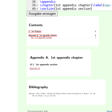
38
\appendix
39
\chapter
{
1st appendix chapter
}
\label
{
app:
40
\section
{
1st appendix section
}
41
\autoref
{
app:first
}
Ausgabe erzeugen
Permanenter link
bear