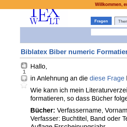
Willkommen, er
Fragen
The
Biblatex Biber numeric Formatie
Hallo,
1
in Anlehnung an die
diese Frage
Wie kann ich mein Literaturverzei
formatieren, so dass Bücher fo
Bücher:
Verfassername, Vorname
Verfasser: Buchtitel, Band oder T
Auflage Erscheinungsjahr.