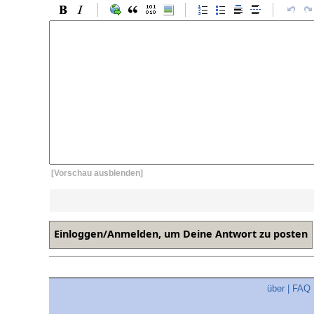
[Vorschau ausblenden]
über
|
FAQ