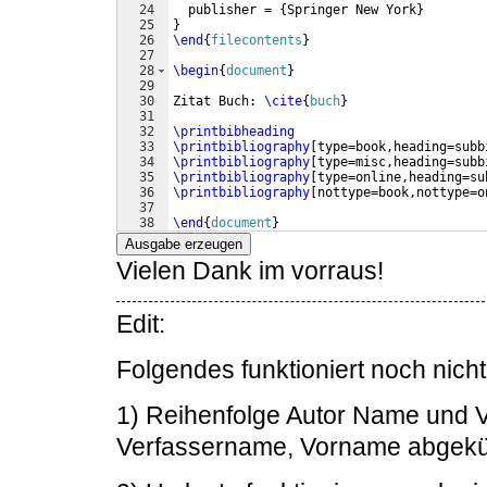
24
  publisher = 
{
Springer New York
}
25
}
26
\end
{
filecontents
}
27
28
\begin
{
document
}
29
30
Zitat Buch: 
\cite
{
buch
}
31
32
\printbibheading
33
\printbibliography
[
type=book,heading=subb
34
\printbibliography
[
type=misc,heading=subb
35
\printbibliography
[
type=online,heading=su
36
\printbibliography
[
nottype=book,nottype=o
37
38
\end
{
document
}
Ausgabe erzeugen
Vielen Dank im vorraus!
Edit:
Folgendes funktioniert noch nicht
1) Reihenfolge Autor Name und 
Verfassername, Vorname abgekü