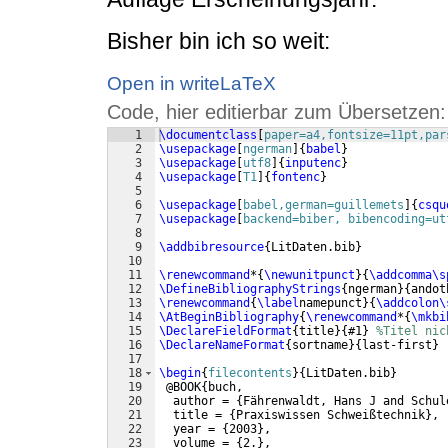
Bisher bin ich so weit:
Open in writeLaTeX
Code, hier editierbar zum Übersetzen:
1
\documentclass
[
paper=a4,fontsize=11pt,par
2
\usepackage
[
ngerman
]
{
babel
}
3
\usepackage
[
utf8
]
{
inputenc
}
4
\usepackage
[
T1
]
{
fontenc
}
5
6
\usepackage
[
babel,german=guillemets
]
{
csqu
7
\usepackage
[
backend=biber, bibencoding=ut
8
9
\addbibresource
{
LitDaten.bib
}
10
11
\renewcommand
*
{
\newunitpunct
}
{
\addcomma\s
12
\DefineBibliographyStrings
{
ngerman
}
{
andot
13
\renewcommand
{
\label
namepunct
}
{
\addcolon\
14
\AtBeginBibliography
{
\renewcommand
*
{
\mkbi
15
\DeclareFieldFormat
{
title
}
{
#1
}
%Titel nic
16
\DeclareNameFormat
{
sortname
}
{
last-first
}
17
18
\begin
{
filecontents
}
{
LitDaten.bib
}
19
 @BOOK
{
buch,
20
  author = 
{
Fährenwaldt, Hans J and Schul
21
  title = 
{
Praxiswissen Schweißtechnik
}
,
22
  year = 
{
2003
}
,
23
  volume = 
{
2.
}
,