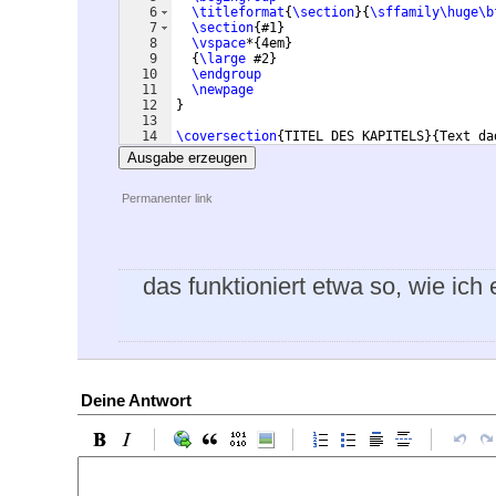
6
\titleformat
{
\section
}
{
\sffamily\huge\b
7
\section
{
#1
}
8
\vspace
*
{
4em
}
9
{
\large
 #2
}
10
\endgroup
11
\newpage
12
}
13
14
\coversection
{
TITEL DES KAPITELS
}
{
Text da
Ausgabe erzeugen
Permanenter link
das funktioniert etwa so, wie ich 
Deine Antwort