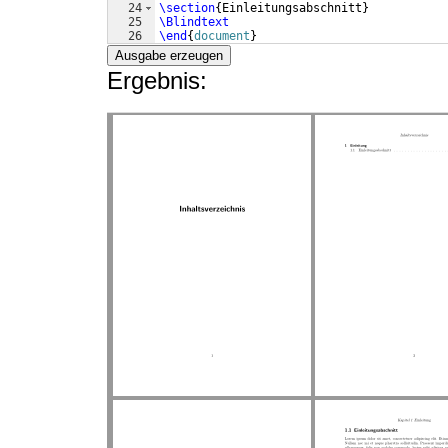
24
\section
{
Einleitungsabschnitt
}
25
\Blindtext
26
\end
{
document
}
Ausgabe erzeugen
Ergebnis: