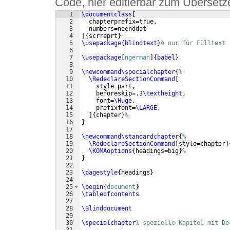
Code, hier editierbar zum Übersetz
1
\documentclass
[
2
  chapterprefix=true,
3
  numbers=noenddot
4
]
{
scrreprt
}
5
\usepackage
{
blindtext
}
% nur für Fülltext
6
7
\usepackage
[
ngerman
]
{
babel
}
8
9
\newcommand\specialchapter
{
%
10
\RedeclareSectionCommand
[
11
    style=part,
12
    beforeskip=.3
\textheight
,
13
    font=
\Huge
,
14
    prefixfont=
\LARGE
,
15
]
{
chapter
}
%
16
}
17
18
\newcommand\standardchapter
{
%
19
\RedeclareSectionCommand
[
style=chapter
]
20
\KOMAoptions
{
headings=big
}
% 
21
}
22
23
\pagestyle
{
headings
}
24
25
\begin
{
document
}
26
\tableofcontents
27
28
\Blinddocument
29
30
\specialchapter
% spezielle Kapitel mit De
31