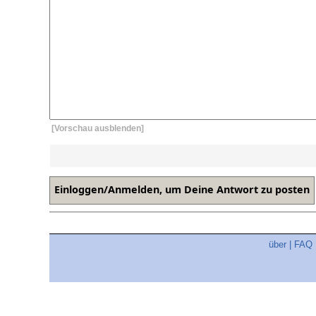
[Vorschau ausblenden]
über
|
FAQ