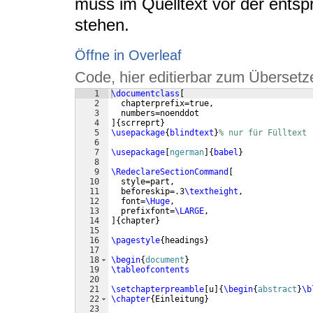
muss im Quelltext vor der entsp
stehen.
Öffne in Overleaf
Code, hier editierbar zum Übersetz
1
\documentclass
[
2
  chapterprefix=true,
3
  numbers=noenddot
4
]
{
scrreprt
}
5
\usepackage
{
blindtext
}
% nur für Fülltext
6
7
\usepackage
[
ngerman
]
{
babel
}
8
9
\RedeclareSectionCommand
[
10
  style=part,
11
  beforeskip=.3
\textheight
,
12
  font=
\Huge
,
13
  prefixfont=
\LARGE
,
14
]
{
chapter
}
15
16
\pagestyle
{
headings
}
17
18
\begin
{
document
}
19
\tableofcontents
20
21
\setchapterpreamble
[
u
]
{
\begin
{
abstract
}
\b
22
\chapter
{
Einleitung
}
23