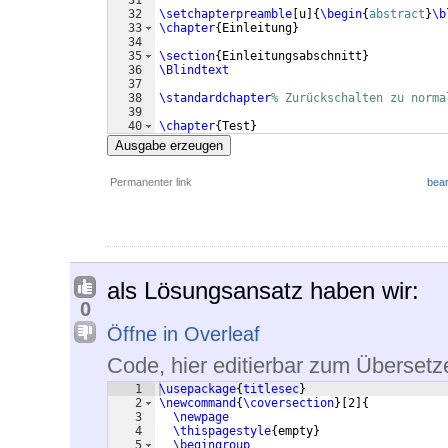
32
\setchapterpreamble
[
u
]
{
\begin
{
abstract
}
\b
33
\chapter
{
Einleitung
}
34
35
\section
{
Einleitungsabschnitt
}
36
\Blindtext
37
38
\standardchapter
% Zurückschalten zu norma
39
40
\chapter
{
Test
}
41
\Blindtext
Ausgabe erzeugen
Permanenter link
bear
als Lösungsansatz haben wir:
0
Öffne in Overleaf
Code, hier editierbar zum Übersetz
1
\usepackage
{
titlesec
}
2
\newcommand
{
\coversection
}
[
2
]
{
3
\newpage
4
\thispagestyle
{
empty
}
5
\begingroup