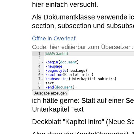
hier einfach versucht.
Als Dokumentklasse verwende ich 
section, subsection und subsubse
Öffne in Overleaf
Code, hier editierbar zum Übersetzen:
1
%%%Präambel
2
3
\begin
{
document
}
4
\newpage
5
\pagestyle
{
headings
}
6
\section
{
Kapitel intro
}
7
\subsection
{
Unterkapitel subintro
}
8
text
9
\end
{
document
}
Ausgabe erzeugen
ich hätte gerne: Statt auf einer Se
Unterkapitel Text
Deckblatt "Kapitel Intro" (Neue Se