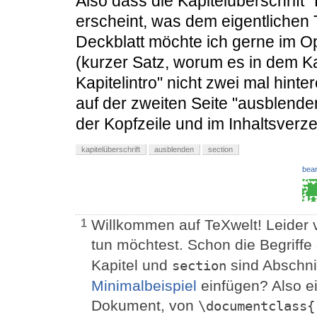
Also dass die Kapitelüberschrift "
erscheint, was dem eigentlichen T
Deckblatt möchte ich gerne im Op
(kurzer Satz, worum es in dem Kap
Kapitelintro" nicht zwei mal hint
auf der zweiten Seite "ausblenden".
der Kopfzeile und im Inhaltsverz
kapitelüberschrift
ausblenden
section
bear
Willkommen auf TeXwelt! Leider 
1
tun möchtest. Schon die Begriff
Kapitel und
sind Abschnit
section
Minimalbeispiel
einfügen? Also ei
Dokument, von
\documentclass{