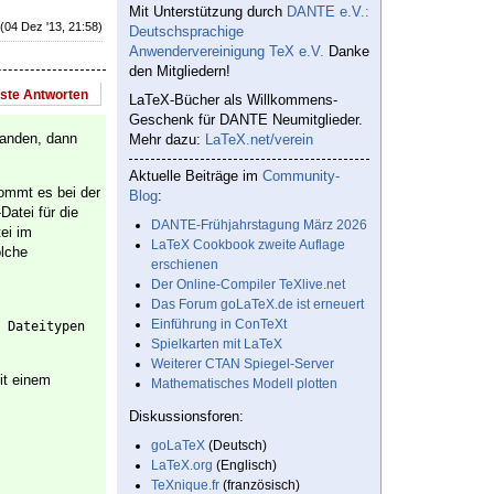
Mit Unterstützung durch
DANTE e.V.:
(04 Dez '13, 21:58)
Deutschsprachige
Anwendervereinigung TeX e.V.
Danke
den Mitgliedern!
este Antworten
LaTeX-Bücher als Willkommens-
Geschenk für DANTE Neumitglieder.
rhanden, dann
Mehr dazu:
LaTeX.net/verein
Aktuelle Beiträge im
Community-
Kommt es bei der
Blog
:
Datei für die
DANTE-Frühjahrstagung März 2026
tei im
LaTeX Cookbook zweite Auflage
olche
erschienen
Der Online-Compiler TeXlive.net
Das Forum goLaTeX.de ist erneuert
Einführung in ConTeXt
 Dateitypen 
Spielkarten mit LaTeX
Weiterer CTAN Spiegel-Server
it einem
Mathematisches Modell plotten
Diskussionsforen:
goLaTeX
(Deutsch)
LaTeX.org
(Englisch)
TeXnique.fr
(französisch)