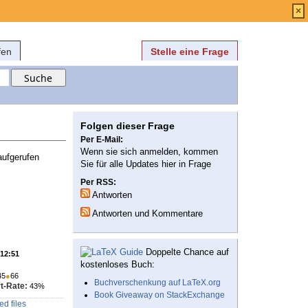
Anmelden
über
FAQ
×
fen
Stelle eine Frage
Folgen dieser Frage
Per E-Mail:
Wenn sie sich anmelden, kommen
aufgerufen
Sie für alle Updates hier in Frage
Per RSS:
Antworten
Antworten und Kommentare
Doppelte Chance auf
 12:51
kostenloses Buch:
45
●
66
Buchverschenkung auf LaTeX.org
t-Rate:
43%
Book Giveaway on StackExchange
ed files