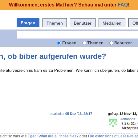
Willkommen, erstes Mal hier? Schau mal unter
FAQ
!
Fragen
Themen
Benutzer
Medaillen
Of
Fragen
Themen
Benutzer
h, ob biber aufgerufen wurde?
Literaturverzeichnis kam es zu Problemen. Wie kann ich überprüfen, ob biber 
bearbeitet
05 Dez '13, 22:17
gefragt
12 Nov '13,
Johannes
7.3k
●
32
●
Akzeptier
eicht so was wie
Egad! What are all those files?
oder
File extensions of LaTeX-relat