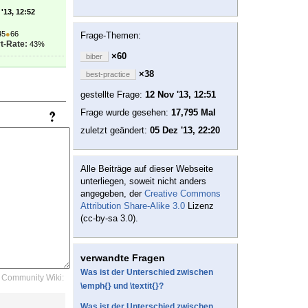
'13, 12:52
45
●
66
Frage-Themen:
t-Rate:
43%
×60
biber
×38
best-practice
gestellte Frage:
12 Nov '13, 12:51
Frage wurde gesehen:
17,795 Mal
zuletzt geändert:
05 Dez '13, 22:20
Alle Beiträge auf dieser Webseite
unterliegen, soweit nicht anders
angegeben, der
Creative Commons
Attribution Share-Alike 3.0
Lizenz
(cc-by-sa 3.0).
verwandte Fragen
Was ist der Unterschied zwischen
Community Wiki:
\emph{} und \textit{}?
Was ist der Unterschied zwischen