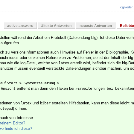
cgnieder
active answers
älteste Antworten
neueste Antworten
Beliebt
tellen während der Arbeit ein Protokoll (Dateiendung blg). Ist diese Datei vo
 aufgerufen.
ich zu Versionsinformationen auch Hinweise auf Fehler in der Bibliographie. 
zeichnisses oder einzelnen Referenzen zu Problemen, so ist der Inhalt der blg-
nau wie die log-Datei, welche von
erstellt wird, befindet sich die blg-Da
latex
wsnutzer müssen eventuell versteckte Dateiendungen sichtbar machen, um s
 auf
Start > Systemsteuerung >

r
entfernt man dann den Haken bei »
Ansicht
Erweiterungen bei bekannten
hiedenen von
und
erstellten Hilfsdateien, kann man diese leicht m
latex
biber
) öffnen.
notepad
uch von Interesse:
meinem Editor?
wo finde ich diese?