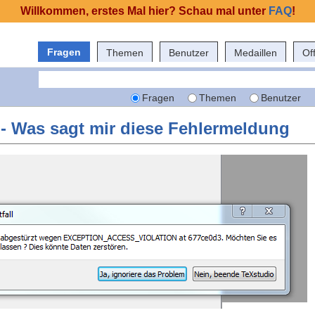
Willkommen, erstes Mal hier? Schau mal unter
FAQ
!
Fragen
Themen
Benutzer
Medaillen
Of
Fragen
Themen
Benutzer
 - Was sagt mir diese Fehlermeldung