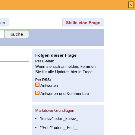
Anmelden
über
FAQ
×
fen
Stelle eine Frage
Folgen dieser Frage
Per E-Mail:
Wenn sie sich anmelden, kommen
Sie für alle Updates hier in Frage
Per RSS:
Antworten
Antworten und Kommentare
Markdown-Grundlagen
*kursiv* oder _kursiv_
**Fett** oder __Fett__