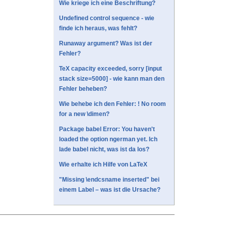
Wie kriege ich eine Beschriftung?
Undefined control sequence - wie
finde ich heraus, was fehlt?
Runaway argument? Was ist der
Fehler?
TeX capacity exceeded, sorry [input
stack size=5000] - wie kann man den
Fehler beheben?
Wie behebe ich den Fehler: ! No room
for a new \dimen?
Package babel Error: You haven't
loaded the option ngerman yet. Ich
lade babel nicht, was ist da los?
Wie erhalte ich Hilfe von LaTeX
"Missing \endcsname inserted" bei
einem Label – was ist die Ursache?