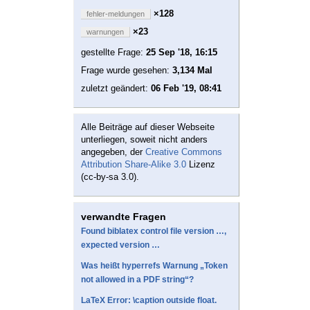
×128
fehler-meldungen
×23
warnungen
gestellte Frage:
25 Sep '18, 16:15
Frage wurde gesehen:
3,134 Mal
zuletzt geändert:
06 Feb '19, 08:41
Alle Beiträge auf dieser Webseite
unterliegen, soweit nicht anders
angegeben, der
Creative Commons
Attribution Share-Alike 3.0
Lizenz
(cc-by-sa 3.0).
verwandte Fragen
Found biblatex control file version …,
expected version …
Was heißt hyperrefs Warnung „Token
not allowed in a PDF string“?
LaTeX Error: \caption outside float.