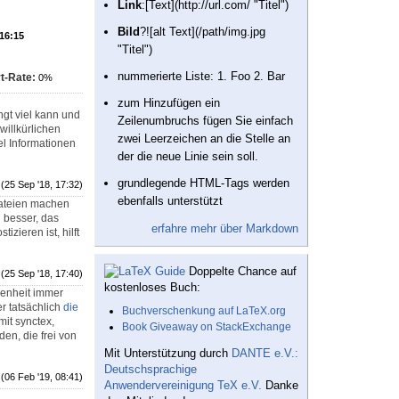
Link
:[Text](http://url.com/ "Titel")
Bild
?![alt Text](/path/img.jpg
 16:15
"Titel")
nummerierte Liste: 1. Foo 2. Bar
t-Rate:
0%
zum Hinzufügen ein
ngt viel kann und
Zeilenumbruchs fügen Sie einfach
willkürlichen
zwei Leerzeichen an die Stelle an
el Informationen
der die neue Linie sein soll.
grundlegende HTML-Tags werden
(25 Sep '18, 17:32)
ebenfalls unterstützt
Dateien machen
h besser, das
erfahre mehr über Markdown
zieren ist, hilft
Doppelte Chance auf
(25 Sep '18, 17:40)
kostenloses Buch:
genheit immer
r tatsächlich
die
Buchverschenkung auf LaTeX.org
it synctex,
Book Giveaway on StackExchange
n, die frei von
Mit Unterstützung durch
DANTE e.V.:
Deutschsprachige
(06 Feb '19, 08:41)
Anwendervereinigung TeX e.V.
Danke