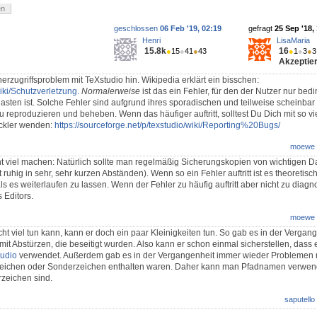
en
geschlossen
06 Feb '19, 02:19
gefragt
25 Sep '18,
Henri
LisaMaria
15.8k
16
●
15
●
41
●
43
●
1
●
3
●
3
Akzeptier
erzugriffsproblem mit TeXstudio hin. Wikipedia erklärt ein bisschen:
wiki/Schutzverletzung.
Normalerweise
ist das ein Fehler, für den der Nutzer nur bedi
ten ist. Solche Fehler sind aufgrund ihres sporadischen und teilweise scheinbar 
 reproduzieren und beheben. Wenn das häufiger auftritt, solltest Du Dich mit so vi
ickler wenden:
https://sourceforge.net/p/texstudio/wiki/Reporting%20Bugs/
moewe
ht viel machen: Natürlich sollte man regelmäßig Sicherungskopien von wichtigen 
t ruhig in sehr, sehr kurzen Abständen). Wenn so ein Fehler auftritt ist es theoretisc
es weiterlaufen zu lassen. Wenn der Fehler zu häufig auftritt aber nicht zu diagnosti
 Editors.
moewe
t viel tun kann, kann er doch ein paar Kleinigkeiten tun. So gab es in der Vergan
t Abstürzen, die beseitigt wurden. Also kann er schon einmal sicherstellen, dass e
tudio
verwendet. Außerdem gab es in der Vergangenheit immer wieder Problemen m
eichen oder Sonderzeichen enthalten waren. Daher kann man Pfadnamen verwende
zeichen sind.
saputello