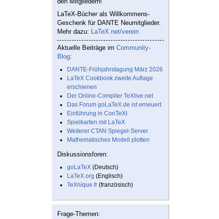
den Mitgliedern!
LaTeX-Bücher als Willkommens-
Geschenk für DANTE Neumitglieder.
Mehr dazu:
LaTeX.net/verein
Aktuelle Beiträge im
Community-
Blog
:
DANTE-Frühjahrstagung März 2026
LaTeX Cookbook zweite Auflage
erschienen
Der Online-Compiler TeXlive.net
Das Forum goLaTeX.de ist erneuert
Einführung in ConTeXt
Spielkarten mit LaTeX
Weiterer CTAN Spiegel-Server
Mathematisches Modell plotten
Diskussionsforen:
goLaTeX
(Deutsch)
LaTeX.org
(Englisch)
TeXnique.fr
(französisch)
Frage-Themen: