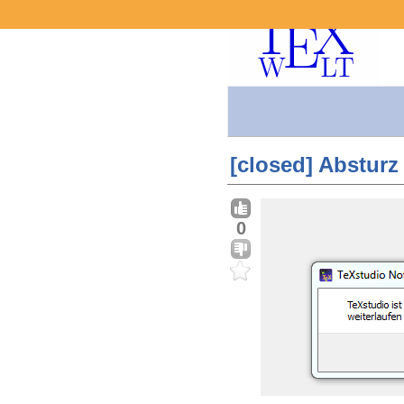
[closed] Absturz
0