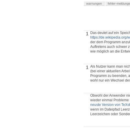
warnungen
fehler-meldung
Das deutet auf ein Speich
1
https://de.wikipedia.org/
der dem Programm anzulas
Auftretens auch schwer zu
wie möglich an die Entw
Als Nutzer kann man nic
1
(bei einer aktuellen Arbei
Programm zu beenden, als 
wohl nur ein Wechsel des
Obwohl der Anwender nich
wieder einmal Probleme mi
neuste Version von TeXs
wenn im Dateipfad Leerz
Leerzeichen oder Sonder