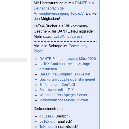
Mit Unterstützung durch
DANTE e.V.:
Deutschsprachige
Anwendervereinigung TeX e.V.
Danke
den Mitgliedern!
LaTeX-Bücher als Willkommens-
Geschenk für DANTE Neumitglieder.
Mehr dazu:
LaTeX.net/verein
Aktuelle Beiträge im
Community-
Blog
:
DANTE-Frühjahrstagung März 2026
LaTeX Cookbook zweite Auflage
erschienen
Der Online-Compiler TeXlive.net
Das Forum goLaTeX.de ist erneuert
Einführung in ConTeXt
Spielkarten mit LaTeX
Weiterer CTAN Spiegel-Server
Mathematisches Modell plotten
Diskussionsforen:
goLaTeX
(Deutsch)
LaTeX.org
(Englisch)
TeXnique.fr
(französisch)