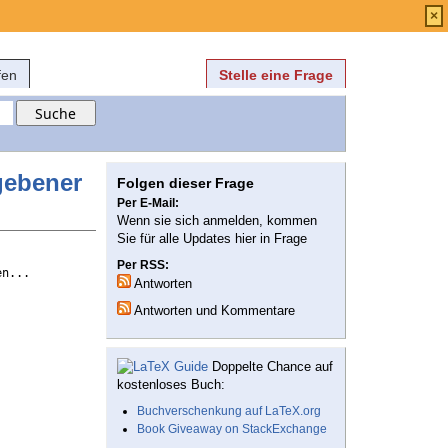
Anmelden
über
FAQ
×
fen
Stelle eine Frage
gebener
Folgen dieser Frage
Per E-Mail:
Wenn sie sich anmelden, kommen
Sie für alle Updates hier in Frage
Per RSS:
n... 
Antworten
Antworten und Kommentare
Doppelte Chance auf
kostenloses Buch:
Buchverschenkung auf LaTeX.org
Book Giveaway on StackExchange