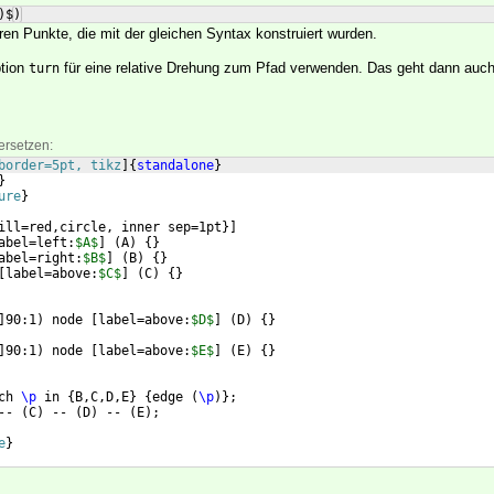
)$)
ren Punkte, die mit der gleichen Syntax konstruiert wurden.
ption
für eine relative Drehung zum Pfad verwenden. Das geht dann auch
turn
ersetzen:
border=5pt, tikz
]
{
standalone
}
}
ure
}
ill=red,circle, inner sep=1pt
}]
abel=left:
$A$
]
(
A
)
{
}
abel=right:
$B$
]
(
B
)
{
}
[
label=above:
$C$
]
(
C
)
{
}
]
90:1
)
 node 
[
label=above:
$D$
]
(
D
)
{
}
]
90:1
)
 node 
[
label=above:
$E$
]
(
E
)
{
}
ch 
\p
 in 
{
B,C,D,E
}
{
edge 
(
\p
)}
;
-- 
(
C
)
 -- 
(
D
)
 -- 
(
E
)
;
e
}