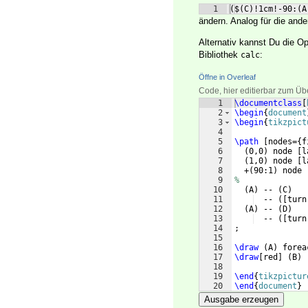
1
($(C)!1cm!-90:(A
ändern. Analog für die ande
Alternativ kannst Du die O
Bibliothek
:
calc
Öffne in Overleaf
Code, hier editierbar zum Üb
1
\documentclass
[
2
\begin
{
document
3
\begin
{
tikzpict
4
5
\path
[
nodes=
{
f
6
(
0,0
)
 node 
[
l
7
(
1,0
)
 node 
[
l
8
  +
(
90:1
)
 node 
9
%
10
(
A
)
 -- 
(
C
)
11
  -- 
([
turn
12
(
A
)
 -- 
(
D
)
13
  -- 
([
turn
14
;
15
16
\draw
(
A
)
 forea
17
\draw
[
red
]
(
B
)
 
18
19
\end
{
tikzpictur
20
\end
{
document
}
Ausgabe erzeugen