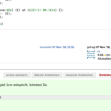
)
;
ove:
$E$
]
(
E
)
 at 
(
$(D)!1!-90:(A)$
)
{
}
;
-- 
(
E
)
;
)
;
e
}
bearbeitet
07 Nov '18, 21:51
gefragt
07 Nov '18,
cis
9.6k
●
158
Akzeptier
active answers
älteste Antworten
neueste Antworten
Beliebt
piel 1cm entspricht, könntest Du
)