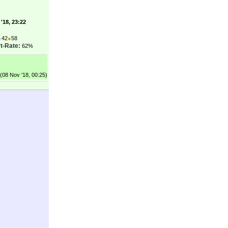
'18, 23:22
●
42
●
58
t-Rate:
62%
(08 Nov '18, 00:25)