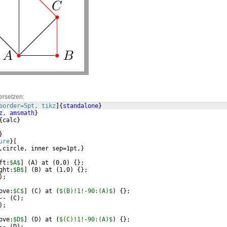
ersetzen:
border=5pt, tikz
]
{
standalone
}
z, amsmath
}
{
calc
}
}
ure
}
[
,circle, inner sep=1pt,
}
ft:
$A$
]
(
A
)
 at 
(
0,0
)
{
}
;
ght:
$B$
]
(
B
)
 at 
(
1,0
)
{
}
;
)
;
ove:
$C$
]
(
C
)
 at 
(
$(B)!1!-90:(A)$
)
{
}
;
-- 
(
C
)
;
)
;
ove:
$D$
]
(
D
)
 at 
(
$(C)!1!-90:(A)$
)
{
}
;
-- 
(
D
)
;