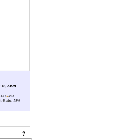
'18, 23:29
●
477
●
493
t-Rate:
28%