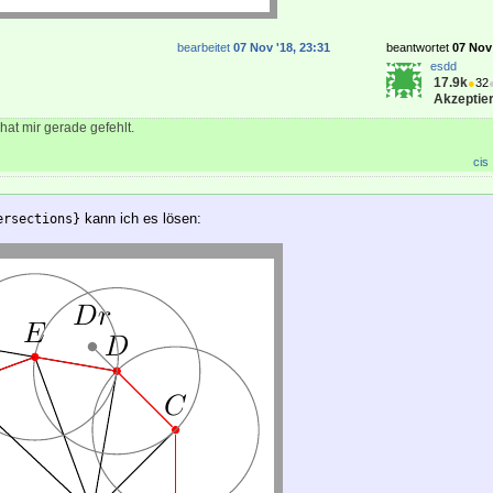
bearbeitet
07 Nov '18, 23:31
beantwortet
07 Nov 
esdd
17.9k
●
32
Akzeptier
hat mir gerade gefehlt.
cis
kann ich es lösen:
ersections}