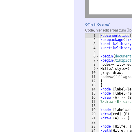
Öffne in Overleaf
Code, hier editierbar zum Üb
1
\documentclass
[
2
\usepackage
{
tik
3
\usetikzlibrary
4
\usetikzlibrary
5
6
\begin
{
document
7
\begin
{
tikzpict
8
nodes=
{
fill=red
9
Hilfe/.style=
{
10
gray, draw,
11
nodes=
{
fill=gra
12
}
13
]
14
\node
[
label=le
15
\node
[
label=ri
16
\draw
(
A
)
 -- 
(
B
17
%\draw (B) circ
18
19
\node
[
label=ab
20
\draw
[
red
]
(
B
)
 
21
\draw
(
A
)
 -- 
(
C
22
23
\node
[
Hilfe, l
24
\path
[
Hilfe, na