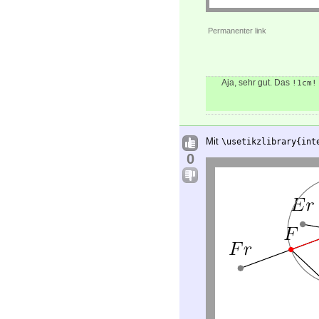
Permanenter link
Aja, sehr gut. Das
!1cm!
Mit
\usetikzlibrary{int
0