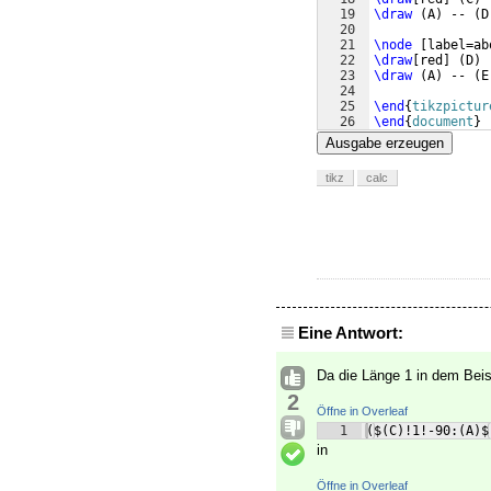
19
\draw
(
A
)
 -- 
(
D
20
21
\node
[
label=ab
22
\draw
[
red
]
(
D
)
 
23
\draw
(
A
)
 -- 
(
E
24
25
\end
{
tikzpictur
26
\end
{
document
}
Ausgabe erzeugen
tikz
calc
Eine Antwort:
Da die Länge 1 in dem Beis
2
Öffne in Overleaf
1
($(C)!1!-90:(A)$
in
Öffne in Overleaf