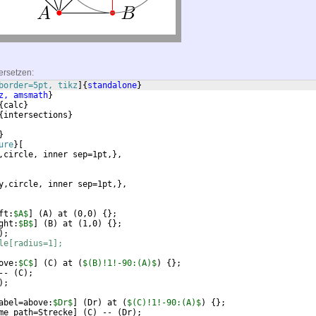
ersetzen:
border=5pt, tikz
]
{
standalone
}
z, amsmath
}
{
calc
}
{
intersections
}
}
ure
}
[
,circle, inner sep=1pt,
}
,
y,circle, inner sep=1pt,
}
,
ft:
$A$
]
(
A
)
 at 
(
0,0
)
{
}
;
ght:
$B$
]
(
B
)
 at 
(
1,0
)
{
}
;
)
;
le[radius=1];
ove:
$C$
]
(
C
)
 at 
(
$(B)!1!-90:(A)$
)
{
}
;
-- 
(
C
)
;
)
;
abel=above:
$Dr$
]
(
Dr
)
 at 
(
$(C)!1!-90:(A)$
)
{
}
;
me path=Strecke
]
(
C
)
 -- 
(
Dr
)
;