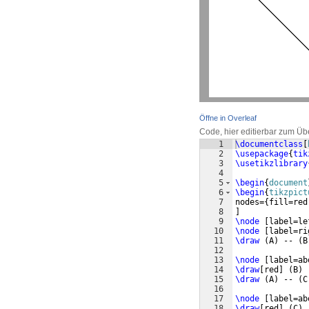
Öffne in Overleaf
Code, hier editierbar zum Üb
1
\documentclass
[
2
\usepackage
{
tik
3
\usetikzlibrary
4
5
\begin
{
document
6
\begin
{
tikzpict
7
nodes=
{
fill=red
8
]
9
\node
[
label=le
10
\node
[
label=ri
11
\draw
(
A
)
 -- 
(
B
12
13
\node
[
label=ab
14
\draw
[
red
]
(
B
)
 
15
\draw
(
A
)
 -- 
(
C
16
17
\node
[
label=ab
18
\draw
[
red
]
(
C
)
 