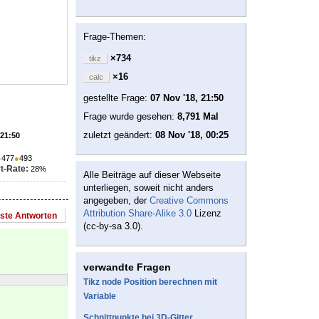
Frage-Themen:
×734
tikz
×16
calc
gestellte Frage:
07 Nov '18, 21:50
Frage wurde gesehen:
8,791 Mal
zuletzt geändert:
08 Nov '18, 00:25
 21:50
●
477
●
493
t-Rate:
28%
Alle Beiträge auf dieser Webseite
unterliegen, soweit nicht anders
angegeben, der
Creative Commons
Attribution Share-Alike 3.0
Lizenz
este Antworten
(cc-by-sa 3.0).
verwandte Fragen
Tikz node Position berechnen mit
Variable
Schnittpunkte bei 3D-Gitter