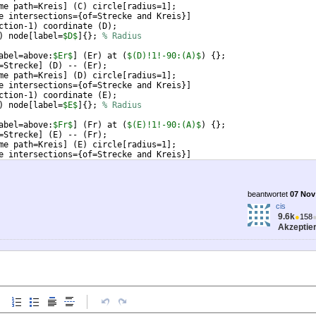
me path=Kreis
]
(
C
)
 circle
[
radius=1
]
;
e intersections=
{
of=Strecke and Kreis
}]
ction-1
)
 coordinate 
(
D
)
;
)
 node
[
label=
$D$
]
{
}
; 
% Radius
abel=above:
$Er$
]
(
Er
)
 at 
(
$(D)!1!-90:(A)$
)
{
}
;
=Strecke
]
(
D
)
 -- 
(
Er
)
;
me path=Kreis
]
(
D
)
 circle
[
radius=1
]
;
e intersections=
{
of=Strecke and Kreis
}]
ction-1
)
 coordinate 
(
E
)
;
)
 node
[
label=
$E$
]
{
}
; 
% Radius
abel=above:
$Fr$
]
(
Fr
)
 at 
(
$(E)!1!-90:(A)$
)
{
}
;
=Strecke
]
(
E
)
 -- 
(
Fr
)
;
me path=Kreis
]
(
E
)
 circle
[
radius=1
]
;
e intersections=
{
of=Strecke and Kreis
}]
ction-1
)
 coordinate 
(
F
)
;
beantwortet
07 Nov 
cis
9.6k
●
158
Akzeptier