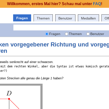
Willkommen, erstes Mal hier? Schau mal unter
FAQ
!
Fragen
Themen
Benutzer
Medaillen
Of
Fragen
Themen
Benutzer
ecken vorgegebener Richtung und vorge
ren
jeweils senkrecht auf einer schwarzen.
 mit dem rechten Winkel, aber die Syntax ist etwas komisch gerate
ser?)
 roten Strecken alle genau die Länge
haben?
1