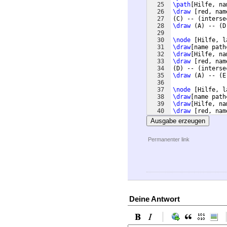
25
\path
[
Hilfe, na
26
\draw
[
red, nam
27
(
C
)
 -- 
(
interse
28
\draw
(
A
)
 -- 
(
D
29
30
\node
[
Hilfe, l
31
\draw
[
name path
32
\draw
[
Hilfe, na
33
\draw
[
red, nam
34
(
D
)
 -- 
(
interse
35
\draw
(
A
)
 -- 
(
E
36
37
\node
[
Hilfe, l
38
\draw
[
name path
39
\draw
[
Hilfe, na
40
\draw
[
red, nam
41
(
E
)
 -- 
(
interse
Ausgabe erzeugen
Permanenter link
Deine Antwort